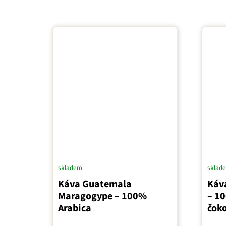
skladem
sklad
Káva Guatemala
Káv
Maragogype – 100%
– 1
Arabica
čok