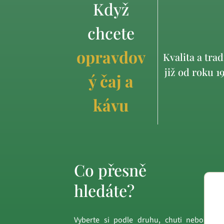
Když
chcete
opravdov
Kvalita a trad
již od roku 1
ý čaj a
kávu
Co přesně
hledáte?
Vyberte si podle druhu, chuti nebo