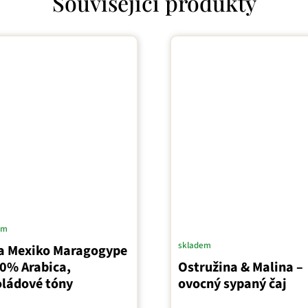
Související produkty
em
skladem
a Mexiko Maragogype
00% Arabica,
Ostružina & Malina –
oládové tóny
ovocný sypaný čaj