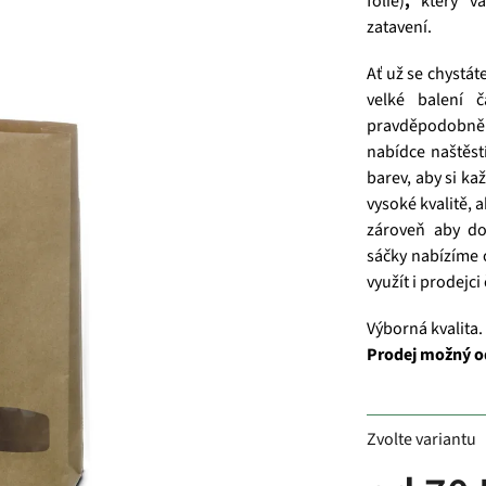
fólie)
,
který vá
zatavení.
Ať už se chystát
velké balení 
pravděpodobně 
nabídce naštěst
barev, aby si ka
vysoké kvalitě, 
zároveň aby do
sáčky nabízíme 
využít i prodejci
Výborná kvalita.
Prodej možný o
Zvolte variantu