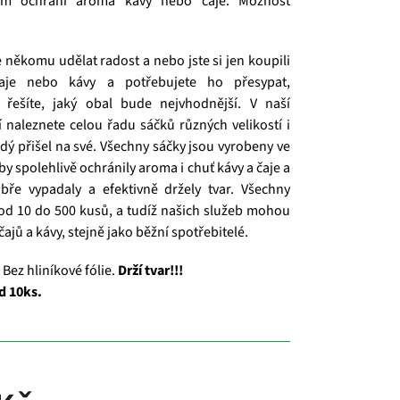
m ochrání aroma kávy nebo čaje. Možnost
e někomu udělat radost a nebo jste si jen koupili
čaje nebo kávy a potřebujete ho přesypat,
řešíte, jaký obal bude nejvhodnější. V naší
í naleznete celou řadu sáčků různých velikostí i
ždý přišel na své. Všechny sáčky jsou vyrobeny ve
aby spolehlivě ochránily aroma i chuť kávy a čaje a
bře vypadaly a efektivně držely tvar. Všechny
od 10 do 500 kusů, a tudíž našich služeb mohou
 čajů a kávy, stejně jako běžní spotřebitelé.
 Bez hliníkové fólie.
Drží tvar!!!
d 10ks.