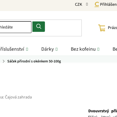
CZK
Přihlášen
NÁKU
Práz
KOŠÍ
říslušenství
Dárky
Bez kofeinu
Be
Sáček přírodní s okénkem 50-100g
ka:
Čajová zahrada
Dvouvrstvý př