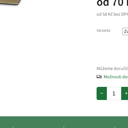
od
70 
od
58 Kč
bez DP
Varianta
Můžeme doručit
Možnosti do
−
+