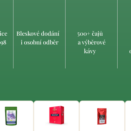
ice
Bleskové dodání
500+ čajů
998
i osobní odběr
a výběrové
kávy
o