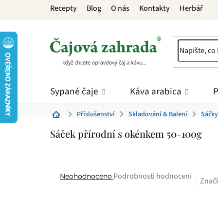
Přejít
Recepty
Blog
O nás
Kontakty
Herbář
na
obsah
Sypané čaje
Káva arabica
P
Příslušenství
Skladování & Balení
Sáčky
Domů
Sáček přírodní s okénkem 50-100g
Průměrné
Podrobnosti hodnocení
Neohodnoceno
Znač
hodnocení
produktu
je