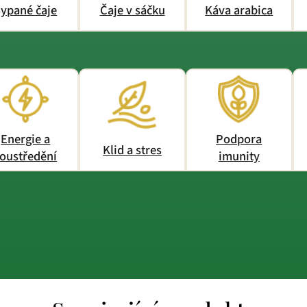
ypané čaje
Čaje v sáčku
Káva arabica
Energie a
Podpora
Klid a stres
oustředění
imunity