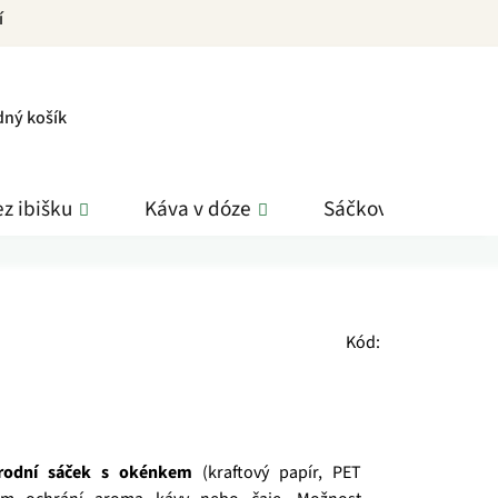
í
PNÍ
dný košík
K
z ibišku
Káva v dóze
Sáčkové čaje
Kód:
írodní sáček s okénkem
(kraftový papír, PET