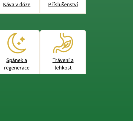
Káva v dóze
Příslušenství
Spánek a
Trávení a
regenerace
lehkost