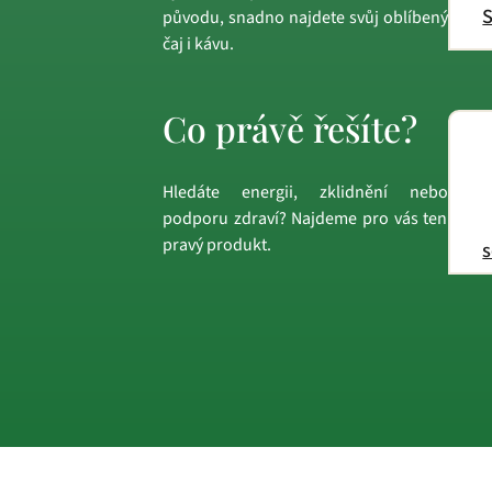
S
původu, snadno najdete svůj oblíbený
čaj i kávu.
Co právě řešíte?
Hledáte energii, zklidnění nebo
podporu zdraví? Najdeme pro vás ten
pravý produkt.
s