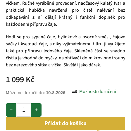
víčkem. Ručně vyráběné provedení, nadčasový kulatý tvar a
praktická hubička navržená pro čisté nalévání bez
odkapávání z ní dělají krásný i funkční doplněk pro
každodenní přípravu čaje.
Hodí se pro sypané čaje, bylinkové a ovocné směsi, čajové
sáčky i kvetoucí čaje, a díky vyjímatelnému filtru ji využijete
také pro přípravu ledového čaje. Skleněná část se snadno
čistí a je vhodná do myčky, na ohřívač i do mikrovlnné trouby
bez nerezového sítka a víčka. Skvělá i jako dárek.
1 099 Kč
Možnosti doručení
Můžeme doručit do:
10.8.2026
−
+
Přidat do košíku