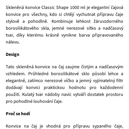
Skleněná konvice Classic Shape 1000 ml je elegantní čajová
konvice pro všechny, kdo si chtějí vychutnat přípravu čaje
stylově a pohodlně. Kombinuje lehkost žáruvzdorného
borosilikátového skla, jemné nerezové sítko a nadčasový
tvar, díky kterému krásně vynikne barva připravovaného
nálevu.
Design
Tato skleněná konvice na čaj zaujme čistým a nadčasovým
vzhledem. Průhledné borosilikátové sklo působí lehce a
elegantně, zatímco nerezové víčko a jemný vyjímatelný filtr
dodávají konvici praktickou hodnotu pro každodenní
použití. Kulatý tvar nádoby navíc vytváří dostatek prostoru
pro pohodlné louhování čaje.
Proč se hodí
Konvice na čaj je vhodná pro přípravu sypaného čaje,