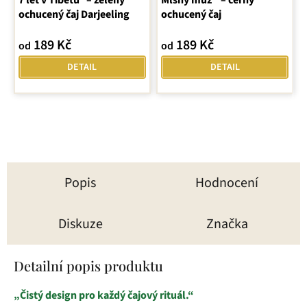
7 let v Tibetu® – zelený
hodnocení
Mlsný muž ® – černý
ochucený čaj Darjeeling
ochucený čaj
produktu
je
189 Kč
189 Kč
od
od
5,0
z
DETAIL
DETAIL
5
hvězdiček.
Popis
Hodnocení
Diskuze
Značka
Detailní popis produktu
„Čistý design pro každý čajový rituál.“