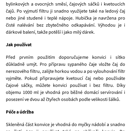
bylinkových a ovocných směsí, čajových sáčků i kvetoucích
čajů. Po vyjmutí filtru ji snadno využijete také na ledový čaj
nebo jiné studené i teplé nápoje. Hubička je navržena pro
čisté nalévání bez zbytečného odkapávání. Výhodou je i
dárkové balení, takže potěší i jako milý dárek.
Jak používat
Před prvním použitím doporučujeme konvici i sítko
důkladně umýt. Pro přípravu sypaného čaje vložte čaj do
nerezového filtru, zalijte horkou vodou a po vylouhování filtr
vyjměte. Pokud připravujete kvetoucí čaj nebo používáte
čajové sáčky, můžete konvici používat i bez filtru. Díky
objemu 1000 ml je vhodná pro běžné domácí servírování i
posezení ve dvou až čtyřech osobách podle velikosti šálků.
Péče a údržba
Skleněná část konvice je vhodná do myčky nádobí a snadno