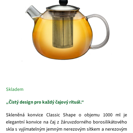
hvězdiček.
Skladem
„Čistý design pro každý čajový rituál.“
Skleněná konvice Classic Shape o objemu 1000 ml je
elegantní konvice na čaj z žáruvzdorného borosilikátového
skla s vyjímatelným jemným nerezovým sítkem a nerezovým