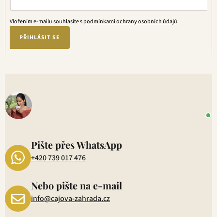
Vložením e-mailu souhlasíte s
podmínkami ochrany osobních údajů
PŘIHLÁSIT SE
V
o
+
P
1
Pište přes WhatsApp
+420 739 017 476
Nebo pište na e-mail
info@cajova-zahrada.cz