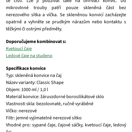
se čistí. Lze ji používat také na ohřívači konvic. Do
mikrovlnné trouby patří pouze skleněná část bez
nerezového sítka a víčka. Se skleněnou konvicí zacházejte
opatrně a vyhněte se prudkým nárazům nebo kontaktu s
těžkými či ostrými předměty.
Doporučujeme kombinovat s:
Kvetoucí čaje
Ledové čaje na studeno
Specifikace konvice
Typ: skleněná konvice na čaj
Název varianty: Classic Shape
Objem: 1000 ml / 1,0 l
Materiál konvice: žáruvzdorné borosilikátové sklo
Vlastnosti skla: bezolovnaté, ručně vyráběné
Víčko: nerezové
Filtr: jemné vyjímatelné nerezové sítko
Vhodné pro: sypané čaje, čajové sáčky, kvetoucí čaje, ledový