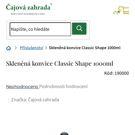
Přejít
na
NÁK
KOŠÍ
obsah
Domů
Příslušenství
Skleněná konvice Classic Shape 1000ml
Skleněná konvice Classic Shape 1000ml
Kód:
190000
Průměrné
Podrobnosti hodnocení
Neohodnoceno
hodnocení
Značka:
Čajová zahrada
produktu
je
0,0
z
5