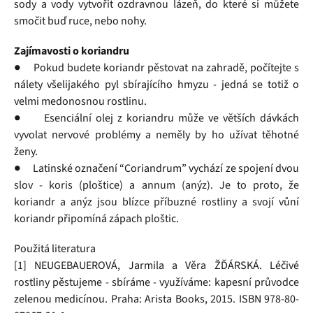
sody a vody vytvořit ozdravnou lázeň, do které si můžete
smočit buď ruce, nebo nohy.
Zajímavosti o koriandru
● Pokud budete koriandr pěstovat na zahradě, počítejte s
nálety všelijakého pyl sbírajícího hmyzu - jedná se totiž o
velmi medonosnou rostlinu.
● Esenciální olej z koriandru může ve větších dávkách
vyvolat nervové problémy a neměly by ho užívat těhotné
ženy.
● Latinské označení “Coriandrum” vychází ze spojení dvou
slov - koris (ploštice) a annum (anýz). Je to proto, že
koriandr a anýz jsou blízce příbuzné rostliny a svojí vůní
koriandr připomíná zápach ploštic.
Použitá literatura
[1] NEUGEBAUEROVÁ, Jarmila a Věra ŽĎÁRSKÁ. Léčivé
rostliny pěstujeme - sbíráme - využíváme: kapesní průvodce
zelenou medicínou. Praha: Arista Books, 2015. ISBN 978-80-