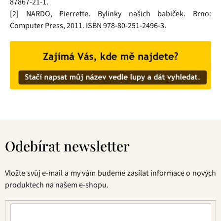
87867-21-1.
[2] NARDO, Pierrette. Bylinky našich babiček. Brno:
Computer Press, 2011. ISBN 978-80-251-2496-3.
Z
á
Odebírat newsletter
p
a
t
Vložte svůj e-mail a my vám budeme zasílat informace o nových
í
produktech na našem e-shopu.