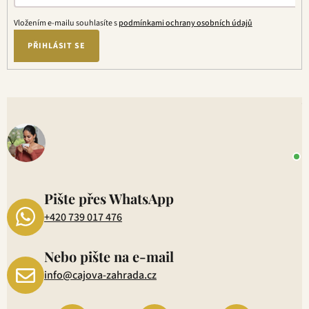
Vložením e-mailu souhlasíte s
podmínkami ochrany osobních údajů
PŘIHLÁSIT SE
V
o
+
P
1
Pište přes WhatsApp
+420 739 017 476
Nebo pište na e-mail
info@cajova-zahrada.cz