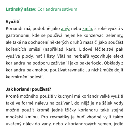
Latinský název:
Coriandrum sativum
Využití
Koriandr má, podobně jako
anýz
nebo
kmín
, široké využití v
gastronomii, kde se používá nejen ke konzervaci zeleniny,
ale také na dochucení některých druhů masa či jako součást
kořenících směsí (například kari). Lidové léčitelství pak
využívá plody, nať i listy. Většina herbářů vyzdvihuje efekt
koriandru na podporu zažívání i jako bakteriocid. Obklady z
koriandru pak mohou používat revmatici, u nichž může dojít
ke zmírnění bolestí.
Jak koriandr používat?
Kromě možného použití v kuchyni má koriandr velké využití
také ve formě nálevu na zažívání, do nějž je na šálek vody
možné použít kromě jedné lžičky koriandru také stejné
množství kmínu. Pro revmatiky je buď vhodné vylít takto
uvařený nálev do vany, nebo z koriandrových semen, jedlé