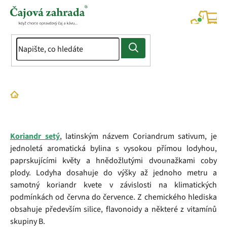
Přejít
na
NÁK
KOŠÍ
obsah
Domů
Slovník pojmů
Koriandr
Koriandr setý
, latinským názvem Coriandrum sativum, je
jednoletá aromatická bylina s vysokou přímou lodyhou,
paprskujícími květy a hnědožlutými dvounažkami coby
plody. Lodyha dosahuje do výšky až jednoho metru a
samotný koriandr kvete v závislosti na klimatických
podmínkách od června do července. Z chemického hlediska
obsahuje především silice, flavonoidy a některé z vitamínů
skupiny B.