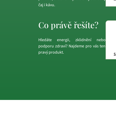
čaj i kávu.
Co právě řešíte?
Hledáte energii, zklidnění nebo
podporu zdraví? Najdeme pro vás ten
pravý produkt.
s