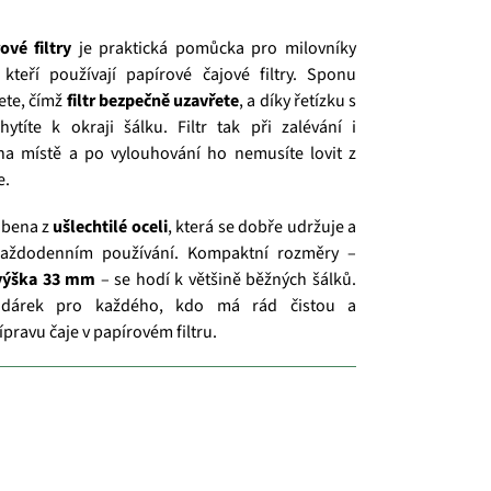
vé filtry
je praktická pomůcka pro milovníky
 kteří používají papírové čajové filtry. Sponu
ete, čímž
filtr bezpečně uzavřete
, a díky řetízku s
hytíte k okraji šálku. Filtr tak při zalévání i
na místě a po vylouhování ho nemusíte lovit z
e.
obena z
ušlechtilé oceli
, která se dobře udržuje a
každodenním používání. Kompaktní rozměry –
výška 33 mm
– se hodí k většině běžných šálků.
 dárek pro každého, kdo má rád čistou a
ravu čaje v papírovém filtru.