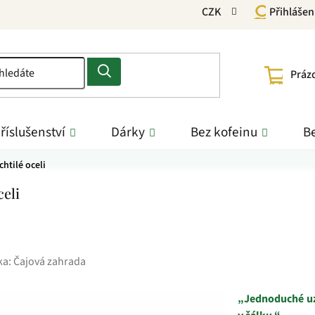
CZK
Přihlášen
NÁKU
Práz
KOŠÍ
říslušenství
Dárky
Bez kofeinu
Be
chtilé oceli
celi
ka:
Čajová zahrada
„Jednoduché uz