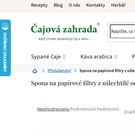
Přejít
Recepty
Blog
O nás
Kontakty
Herbář
na
obsah
Sypané čaje
Káva arabica
P
Příslušenství
Spona na papírové filtry z ušle
Domů
Spona na papírové filtry z ušlechtilé o
Průměrné
Podrobnosti hodnocení
Neohodnoceno
Znač
hodnocení
produktu
je