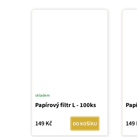
skladem
Prům
Papírový filtr L - 100ks
Papí
hodn
prod
je
149 Kč
149 
DO KOŠÍKU
5,0
z