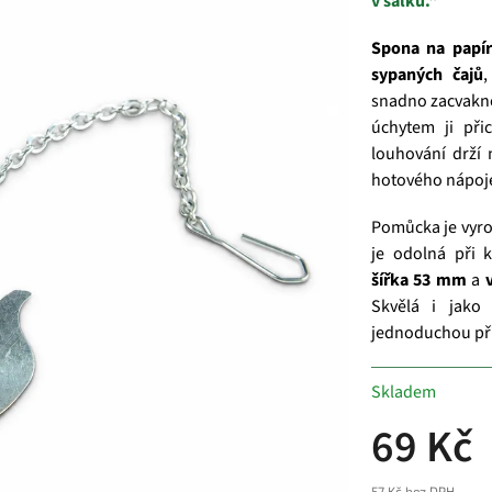
v šálku.“
Spona na papíro
sypaných čajů
,
snadno zacvakn
úchytem ji přic
louhování drží 
hotového nápoj
Pomůcka je vyr
je odolná při 
šířka 53 mm
a
Skvělá i jako
jednoduchou příp
Skladem
69 Kč
57 Kč bez DPH