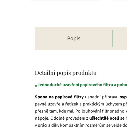
5
hvězd
Popis
Detailní popis produktu
„Jednoduché uzavření papírového filtru a poho
Spona na papírové filtry
usnadní přípravu
syp
pevně uzavře a řetízek s praktickým úchytem při
přesně tam, kde má. Po louhování filtr snadno v
nápoje. Odolné provedení z
ušlechtilé oceli
se 
v práci a díky kompaktním rozměrům se vejde do