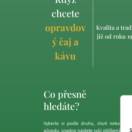
chcete
opravdov
Kvalita a trad
již od roku 1
ý čaj a
kávu
Co přesně
hledáte?
Vyberte si podle druhu, chuti nebo
S
původu, snadno najdete svůj oblíbený