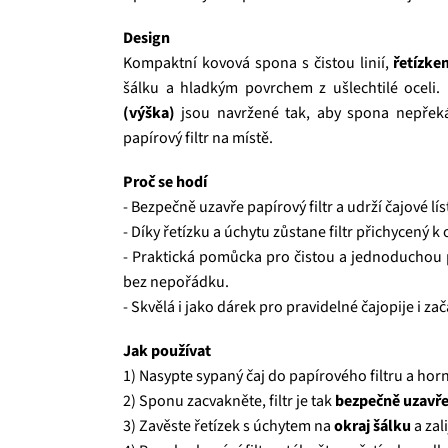
Design
Kompaktní kovová spona s čistou linií,
řetízke
šálku a hladkým povrchem z ušlechtilé oceli
(výška)
jsou navržené tak, aby spona nepřekáže
papírový filtr na místě.
Proč se hodí
- Bezpečně uzavře papírový filtr a udrží čajové lís
- Díky řetízku a úchytu zůstane filtr přichycený 
- Praktická pomůcka pro čistou a jednoduchou p
bez nepořádku.
- Skvělá i jako dárek pro pravidelné čajopije i zač
Jak používat
1) Nasypte sypaný čaj do papírového filtru a horní
2) Sponu zacvakněte, filtr je tak
bezpečně uzavř
3) Zavěste řetízek s úchytem na
okraj šálku
a zal