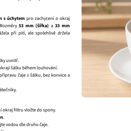
m s úchytem
pro zachycení o okraj
. Rozměry
53 mm (šířka)
a
33 mm
la při pití, ale spolehlivě držela
tky uvnitř.
k okraji šálku během louhování.
řípravu čaje v šálku, bez konvice a
átečníky.
 okraj filtru vložte do spony.
en
.
ijte vodou dle druhu čaje.