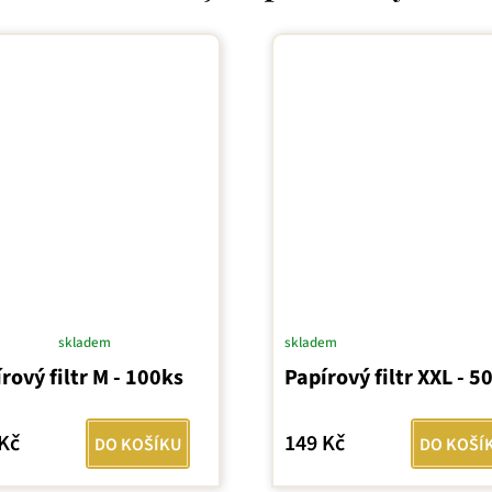
skladem
skladem
ěrné
rový filtr M - 100ks
Papírový filtr XXL - 5
ocení
uktu
Kč
149 Kč
DO KOŠÍKU
DO KOŠÍ