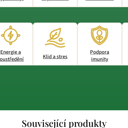
Energie a
Podpora
Klid a stres
oustředění
imunity
Související produkty