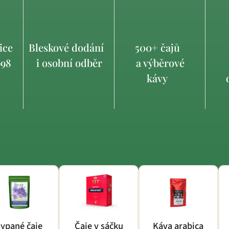
ice
Bleskové dodání
500+ čajů
998
i osobní odběr
a výběrové
kávy
o
ypané čaje
Čaje v sáčku
Káva arabica