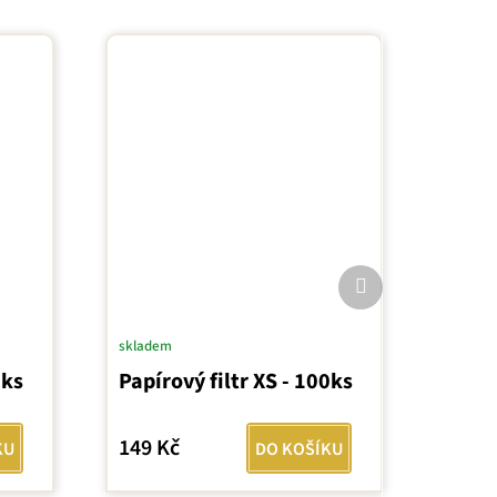
Další
produkt
skladem
0ks
Papírový filtr XS - 100ks
149 Kč
KU
DO KOŠÍKU