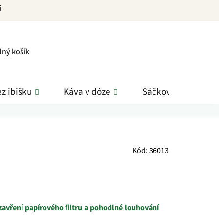
í
PNÍ
dný košík
K
z ibišku
Káva v dóze
Sáčkové čaje
Kód:
36013
avření papírového filtru a pohodlné louhování