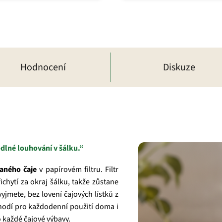
iček.
Hodnocení
Diskuze
dlné louhování v šálku.“
aného čaje
v papírovém filtru. Filtr
chytí za okraj šálku, takže zůstane
yjmete, bez lovení čajových lístků z
hodí pro každodenní použití doma i
 každé čajové výbavy.