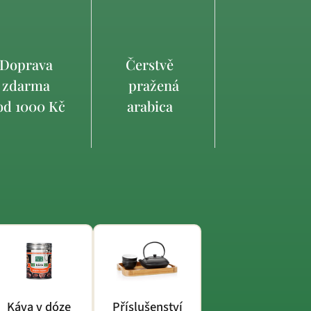
Doprava
Čerstvě
zdarma
pražená
d 1000 Kč
arabica
Káva v dóze
Příslušenství