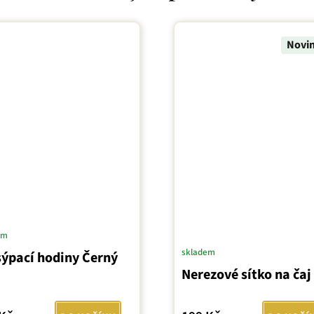
Novi
em
skladem
sýpací hodiny Černý
Nerezové sítko na čaj