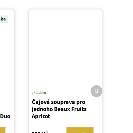
nka
Další
skladem
produkt
Čajová souprava pro
jednoho Beaux Fruits
 Duo
Apricot