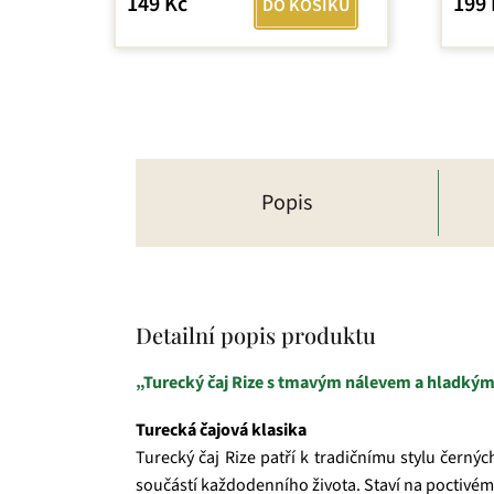
149 Kč
199 
DO KOŠÍKU
5,0
z
5
hvězdiček.
Popis
Detailní popis produktu
„Turecký čaj Rize s tmavým nálevem a hladký
Turecká čajová klasika
Turecký čaj Rize patří k tradičnímu stylu černý
součástí každodenního života. Staví na poctivé