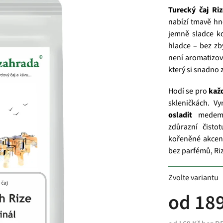
Turecký čaj Riz
nabízí tmavě h
jemně sladce ko
hladce – bez zb
není aromatizova
který si snadno 
Hodí se pro
kaž
skleničkách. V
osladit
medem n
zdůrazní čisto
kořeněné akcent
bez parfémů, Rize
Zvolte variantu
od
189