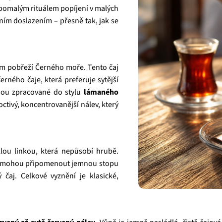
s pomalým rituálem popíjení v malých
tním doslazením – přesně tak, jak se
kém pobřeží Černého moře. Tento čaj
černého čaje, která preferuje sytější
jsou zpracované do stylu
lámaného
poctivý, koncentrovanější nálev, který
lou linkou, která nepůsobí hrubě.
ž mohou připomenout jemnou stopu
čaj. Celkové vyznění je klasické,