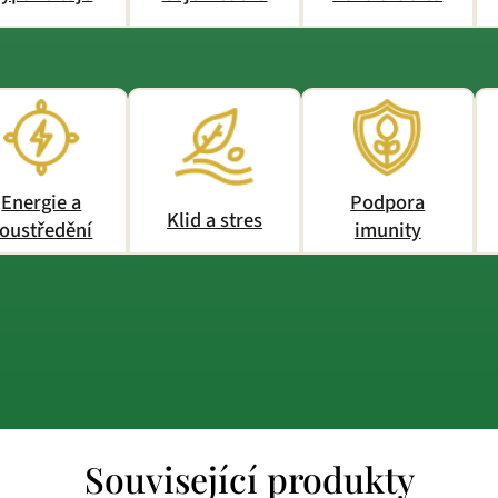
Energie a
Podpora
Klid a stres
oustředění
imunity
Související produkty