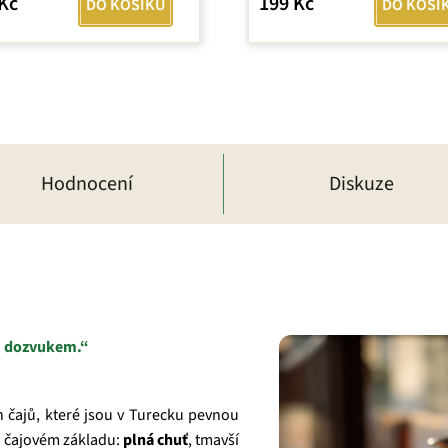
Kč
199 Kč
DO KOŠÍKU
DO KOŠÍ
Hodnocení
Diskuze
m dozvukem.“
ch čajů, které jsou v Turecku pevnou
m čajovém základu:
plná chuť
, tmavší