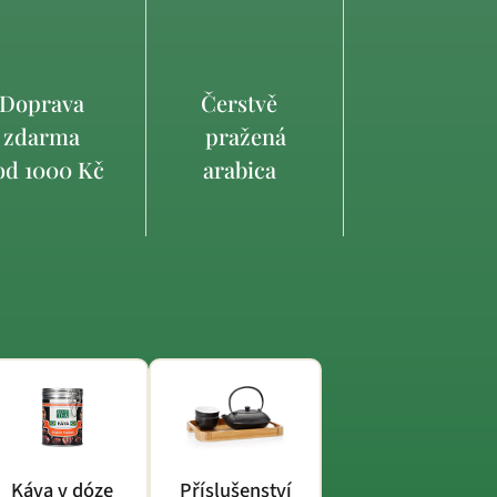
Doprava
Čerstvě
zdarma
pražená
d 1000 Kč
arabica
Káva v dóze
Příslušenství