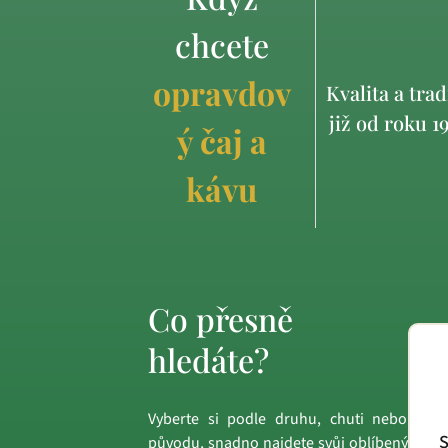
chcete
opravdov
Kvalita a trad
již od roku 1
ý čaj a
kávu
Co přesně
hledáte?
Vyberte si podle druhu, chuti nebo
S
původu, snadno najdete svůj oblíbený