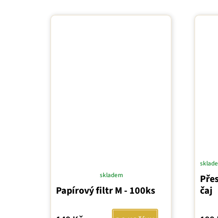
sklad
skladem
Pře
Průměrné
Papírový filtr M - 100ks
čaj
hodnocení
produktu
je