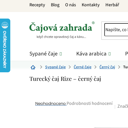
Přejít
Recepty
Blog
O nás
Kontakty
Herbář
na
obsah
Sypané čaje
Káva arabica
P
Sypané čaje
Černé čaje
Černý čaj
Tu
Domů
Turecký čaj Rize – černý čaj
Průměrné
Podrobnosti hodnocení
Neohodnoceno
Znač
hodnocení
produktu
je