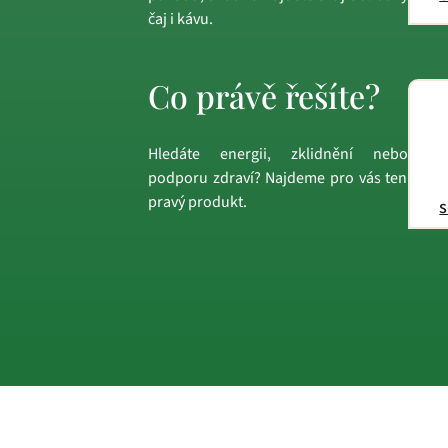
čaj i kávu.
Co právě řešíte?
Hledáte energii, zklidnění nebo
podporu zdraví? Najdeme pro vás ten
pravý produkt.
s