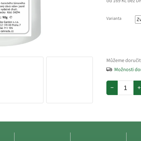
od
169 Kč
bez D
Varianta
Můžeme doručit
Možnosti do
−
+