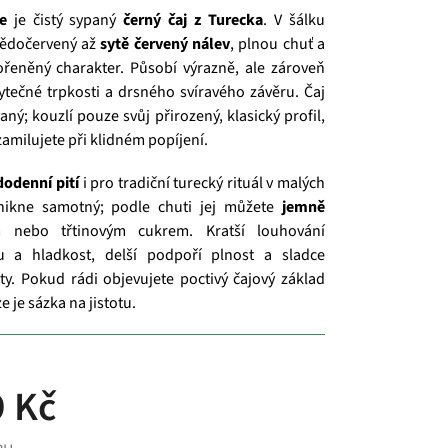
e
je čistý sypaný
černý čaj z Turecka
. V šálku
nědočervený až
sytě červený nálev
, plnou chuť a
řeněný charakter. Působí výrazně, ale zároveň
ytečné trpkosti a drsného svíravého závěru. Čaj
ný; kouzlí pouze svůj přirozený, klasický profil,
zamilujete při klidném popíjení.
dodenní pití
i pro tradiční turecký rituál v malých
ynikne samotný; podle chuti jej můžete
jemně
ebo třtinovým cukrem. Kratší louhování
tu a hladkost, delší podpoří plnost a sladce
y. Pokud rádi objevujete poctivý čajový základ
 je sázka na jistotu.
 Kč