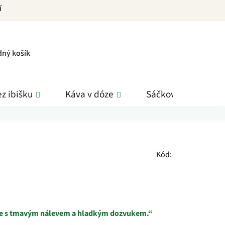
í
PNÍ
dný košík
K
z ibišku
Káva v dóze
Sáčkové čaje
Kód:
ize s tmavým nálevem a hladkým dozvukem.“