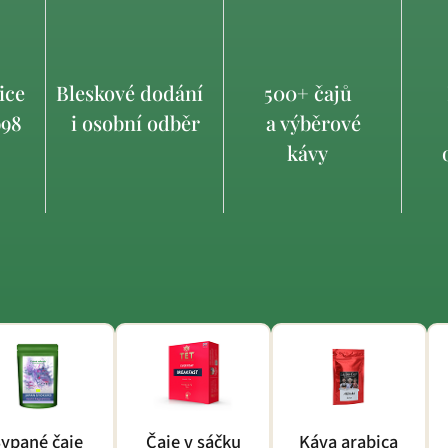
ice
Bleskové dodání
500+ čajů
998
i osobní odběr
a výběrové
kávy
o
ypané čaje
Čaje v sáčku
Káva arabica