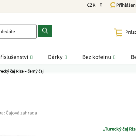
CZK
Přihlášen
NÁKU
Práz
KOŠÍ
říslušenství
Dárky
Bez kofeinu
Be
recký čaj Rize – černý čaj
ka:
Čajová zahrada
„Turecký čaj R