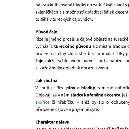
nálev a kultivovaně hladký dozvuk. Skvěle ladí 
skleničkách a s možností doladit si šálek decen
to dělá v tureckých čajovnách.
Původ čaje
Rize je jméno proslulé čajové oblasti na turec
vychází z
tureckého původu
a z místní tradice 
projev a čitelný charakter bez aromat. Lístky 
čaje
, takže rychle uvolní barvu i chuť a nabízejí 
si každý může doladit k obrazu svému.
Jak chutná
V chuti je Rize
plný a hladký
, s mírně nahořk
Objevují se v něm
sladce kořeněné akcenty
, je
skořice
či hřebíčku – aniž by šlo o ochucený 
přirozeně čajové a příjemně syté.
Charakter nálevu