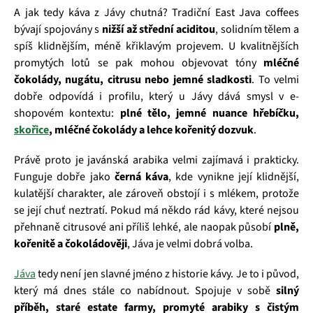
A jak tedy káva z Jávy chutná? Tradiční East Java coffees
bývají spojovány s
nižší až střední aciditou
, solidním tělem a
spíš klidnějším, méně křiklavým projevem. U kvalitnějších
promytých lotů se pak mohou objevovat tóny
mléčné
čokolády, nugátu, citrusu nebo jemné sladkosti
. To velmi
dobře odpovídá i profilu, který u Jávy dává smysl v e-
shopovém kontextu:
plné tělo, jemné nuance hřebíčku,
skořice
, mléčné čokolády a lehce kořenitý dozvuk
.
Právě proto je javánská arabika velmi zajímavá i prakticky.
Funguje dobře jako
černá káva
, kde vynikne její klidnější,
kulatější charakter, ale zároveň obstojí i s mlékem, protože
se její chuť neztratí. Pokud má někdo rád kávy, které nejsou
přehnaně citrusové ani příliš lehké, ale naopak působí
plně,
kořenitě a čokoládověji
, Jáva je velmi dobrá volba.
Jáva
tedy není jen slavné jméno z historie kávy. Je to i původ,
který má dnes stále co nabídnout. Spojuje v sobě
silný
příběh, staré estate farmy, promyté arabiky s čistým