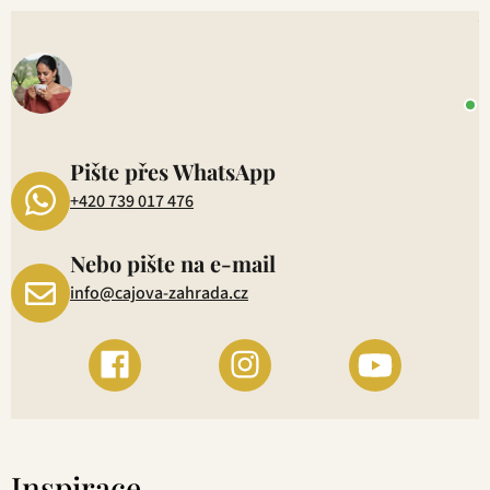
V
o
+
P
1
Pište přes WhatsApp
+420 739 017 476
Nebo pište na e-mail
info@cajova-zahrada.cz
Inspirace