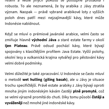
řešení a vedle jiných pokusů se postupně prosadila i
robusta. To ale neznamená, že by arabika z Jávy ztratila
význam. Naopak — právě vybrané arabikové loty z vyšších
poloh dnes patří mezi nejzajímavější kávy, které může
Indonésie nabídnout.
Když se mluví o prémiové javánské arabice, velmi často se
zmiňuje hlavně
východní Jáva
a staré estate farmy v okolí
Ijen Plateau
. Právě odsud pochází kávy, které bývají
spojovány s klasičtějším profilem Java Estate. Vyšší polohy,
okolní lesy a vulkanická krajina vytvářejí pro pěstování kávy
velmi dobré podmínky.
Velmi důležité je také zpracování. U Indonésie se často mluví
o metodě
wet hulling (giling basah)
, ale u Jávy je situace
trochu specifičtější. Právě estate arabiky z Jávy bývají oproti
mnoha jiným indonéským kávám častěji
plně promyté
, což
se velmi výrazně promítá do chuti. Díky tomu působí
čistěji a
vyváženěji
než mnohé jiné indonéské kávy.