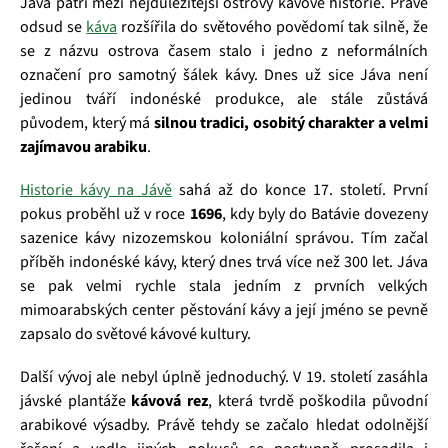
Jáva patří mezi nejdůležitější ostrovy kávové historie. Právě
odsud se
káva
rozšířila do světového povědomí tak silně, že
se z názvu ostrova časem stalo i jedno z neformálních
označení pro samotný šálek kávy. Dnes už sice Jáva není
jedinou tváří indonéské produkce, ale stále zůstává
původem, který má
silnou tradici, osobitý charakter a velmi
zajímavou arabiku
.
Historie kávy na Jávě
sahá až do konce 17. století. První
pokus proběhl už v roce
1696
, kdy byly do Batávie dovezeny
sazenice kávy nizozemskou koloniální správou. Tím začal
příběh indonéské kávy, který dnes trvá více než 300 let. Jáva
se pak velmi rychle stala jedním z prvních velkých
mimoarabských center pěstování kávy a její jméno se pevně
zapsalo do světové kávové kultury.
Další vývoj ale nebyl úplně jednoduchý. V 19. století zasáhla
jávské plantáže
kávová rez
, která tvrdě poškodila původní
arabikové výsadby. Právě tehdy se začalo hledat odolnější