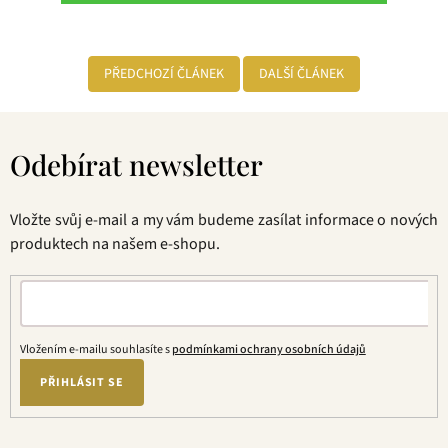
PŘEDCHOZÍ ČLÁNEK
DALŠÍ ČLÁNEK
Z
á
Odebírat newsletter
p
a
t
Vložte svůj e-mail a my vám budeme zasílat informace o nových
í
produktech na našem e-shopu.
Vložením e-mailu souhlasíte s
podmínkami ochrany osobních údajů
PŘIHLÁSIT SE