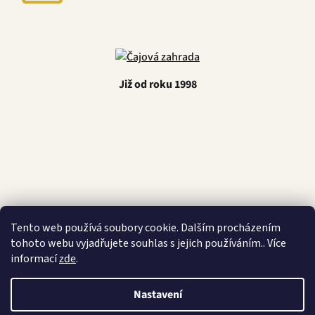
Již od roku 1998
Latino Café
Tento web používá soubory cookie. Dalším procházením
tohoto webu vyjadřujete souhlas s jejich používáním.. Více
informací
zde
.
Nastavení
Vytvořil Shoptet