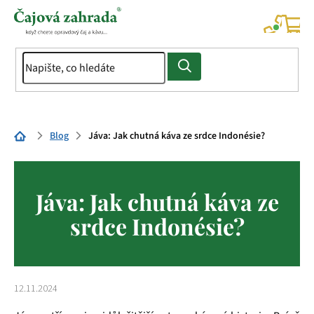
Přejít
na
NÁK
KOŠÍ
obsah
Domů
Blog
Jáva: Jak chutná káva ze srdce Indonésie?
Jáva: Jak chutná káva ze
srdce Indonésie?
12.11.2024