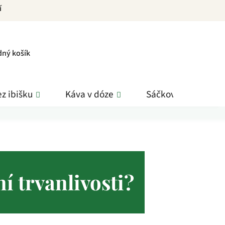
í
PNÍ
dný košík
K
z ibišku
Káva v dóze
Sáčkové čaje
í trvanlivosti?