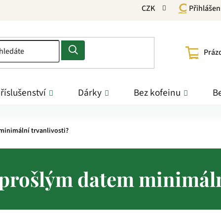
CZK
Přihlášen
NÁKU
Práz
KOŠÍ
říslušenství
Dárky
Bez kofeinu
Be
minimální trvanlivosti?
 prošlým datem minimáln