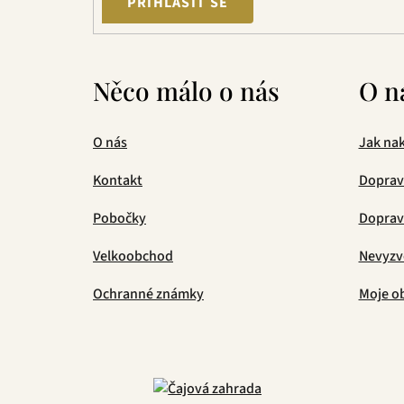
PŘIHLÁSIT SE
Něco málo o nás
O n
O nás
Jak na
Kontakt
Doprav
Pobočky
Doprava
Velkoobchod
Nevyzv
Ochranné známky
Moje o