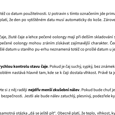
otéž co datum použitelnosti. U potravin s tímto označením jde pri
platí, že den po vytištěném datu musí automaticky do koše. Zároveň
čaje, žluté čaje a lehce pečené oolongy mají při delším skladování 
i pečené oolongy mohou zráním získávat zajímavější charakter. Čer
šlé datum u starého pu-erhu neznamená totéž co prošlé datum u jemn
rychlou kontrolu stavu čaje
. Pokud je čaj suchý, sypký, bez známek 
blém nastává hlavně tam, kde se k čaji dostala vlhkost. Právě ta je
e si z něj raději
nejdřív menší zkušební nálev
. Pokud bude chuť je
 bezpečnosti. Jestli ale bude nálev zatuchlý, plesnivý, podezřele 
 samotná otázka „dá se ještě pít“. Obecně platí, že teplo, vlhkost, ky