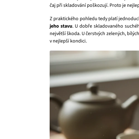
čaj při skladování poškozují. Proto je nejl
Z praktického pohledu tedy platí jednodu
jeho stavu
. U dobře skladovaného suchého
největší škoda. U čerstvých zelených, bílýc
v nejlepší kondici.