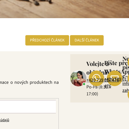
PŘEDCHOZÍ ČLÁNEK
DALŠÍ ČLÁNEK
N
Pište pře
Volejte a
pi
WhatsAp
objednávejte
e-
+420 739 017
+420 739 017 476
rmace o nových produktech na
inf
476
Po-Pá (8:30 –
zah
17:00)
 údajů