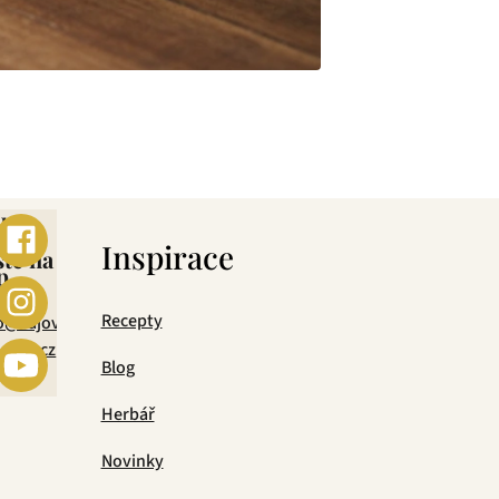
ebo
s
Inspirace
šte na
p
mail
Recepty
o@cajova-
rada.cz
Blog
Herbář
Novinky