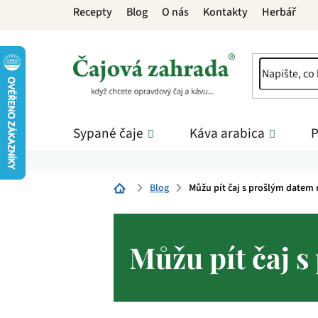
Přejít
Recepty
Blog
O nás
Kontakty
Herbář
na
obsah
Sypané čaje
Káva arabica
P
Blog
Můžu pít čaj s prošlým datem 
Domů
Můžu pít čaj s