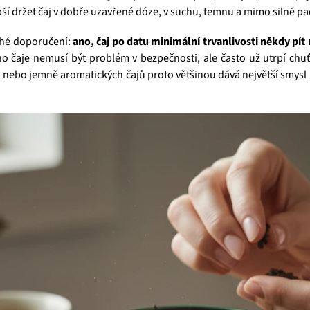
epší držet čaj v dobře uzavřené dóze, v suchu, temnu a mimo silné pa
ché doporučení:
ano, čaj po datu minimální trvanlivosti někdy pít 
 čaje nemusí být problém v bezpečnosti, ale často už utrpí chuťo
h nebo jemně aromatických čajů proto většinou dává největší smysl 