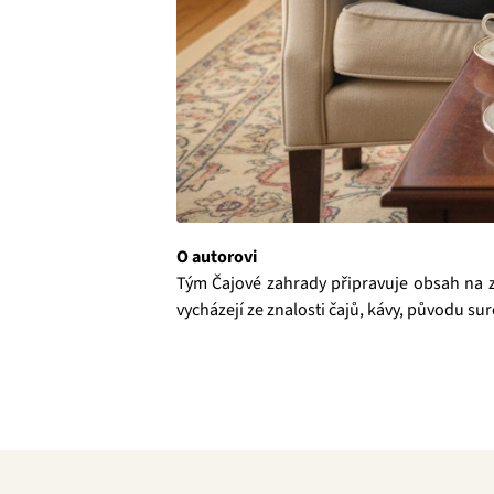
O autorovi
Tým Čajové zahrady připravuje obsah na z
vycházejí ze znalosti čajů, kávy, původu sur
Z
á