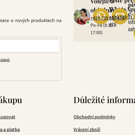
Volejte a
pi
WhatsAp
objednávejte
e-
+420 739 017
+420 739 017 476
rmace o nových produktech na
inf
476
Po-Pá (8:30 –
zah
17:00)
 údajů
ákupu
Důležité inform
kupovat
Obchodní podmínky
a a platba
Vrácení zboží