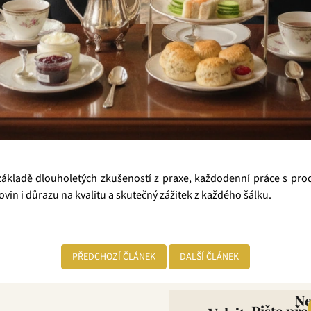
ákladě dlouholetých zkušeností z praxe, každodenní práce s prod
ovin i důrazu na kvalitu a skutečný zážitek z každého šálku.
PŘEDCHOZÍ ČLÁNEK
DALŠÍ ČLÁNEK
N
Pište pře