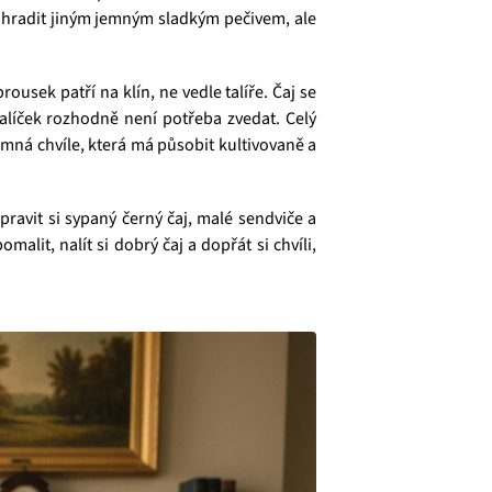
nahradit jiným jemným sladkým pečivem, ale
brousek patří na klín, ne vedle talíře. Čaj se
alíček rozhodně není potřeba zvedat. Celý
emná chvíle, která má působit kultivovaně a
pravit si sypaný černý čaj, malé sendviče a
alit, nalít si dobrý čaj a dopřát si chvíli,