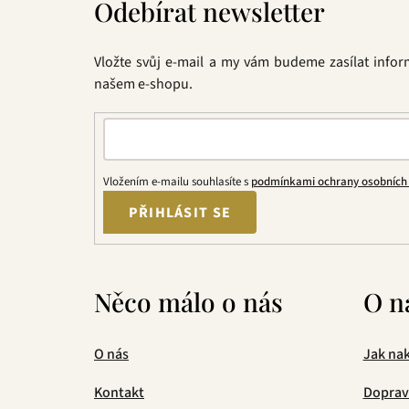
Odebírat newsletter
p
a
t
Vložte svůj e-mail a my vám budeme zasílat info
í
našem e-shopu.
Vložením e-mailu souhlasíte s
podmínkami ochrany osobních
PŘIHLÁSIT SE
Něco málo o nás
O n
O nás
Jak na
Kontakt
Doprav