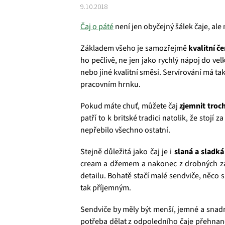
9.10.2018
Čaj o páté
není jen obyčejný šálek čaje, ale 
Základem všeho je samozřejmě
kvalitní če
ho pečlivě, ne jen jako rychlý nápoj do vel
nebo jiné kvalitní směsi. Servírování má t
pracovním hrnku.
Pokud máte chuť, můžete čaj
zjemnit troc
patří to k britské tradici natolik, že stojí
nepřebilo všechno ostatní.
Stejně důležitá jako čaj je i
slaná a sladk
cream a džemem a nakonec z drobných zák
detailu. Bohatě stačí malé sendviče, něco 
tak příjemným.
Sendviče by měly být menší, jemné a snadn
potřeba dělat z odpoledního čaje přehnaně