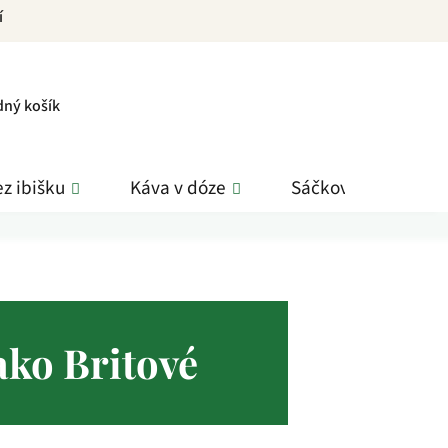
í
PNÍ
dný košík
K
z ibišku
Káva v dóze
Sáčkové čaje
jako Britové