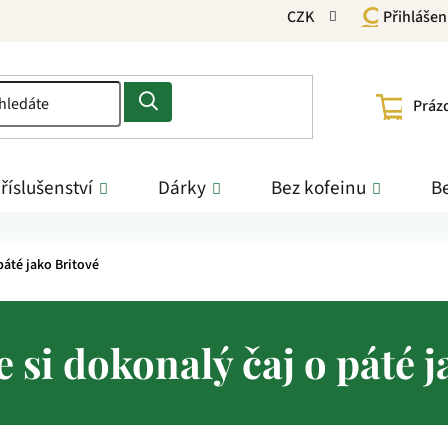
CZK
Přihlášen
NÁKU
Práz
KOŠÍ
říslušenství
Dárky
Bez kofeinu
Be
páté jako Britové
 si dokonalý čaj o páté 