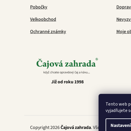
Pobočky
Doprava
Velkoobchod
Nevyzv
Ochranné známky
Moje o
Již od roku 1998
Tento web p
vyjadřujete s
Nastavení
Copyright 2026
Čajová zahrada
. Všechna práva vyh