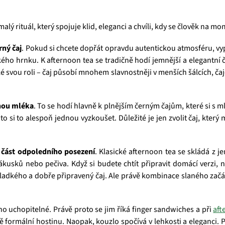
malý rituál, který spojuje klid, eleganci a chvíli, kdy se člověk na mo
rný čaj
. Pokud si chcete dopřát opravdu autentickou atmosféru, vyp
kého hrnku. K afternoon tea se tradičně hodí jemnější a elegantní č
aké svou roli – čaj působí mnohem slavnostněji v menších šálcích, č
hou mléka
. To se hodí hlavně k plnějším černým čajům, které si s 
 za to si to alespoň jednou vyzkoušet. Důležité je jen zvolit čaj, kte
á část odpoledního posezení
. Klasické afternoon tea se skládá z 
usků nebo pečiva. Když si budete chtít připravit domácí verzi, 
sladkého a dobře připravený čaj. Ale právě kombinace slaného začá
o uchopitelné. Právě proto se jim říká finger sandwiches a při
aft
 formální hostinu. Naopak, kouzlo spočívá v lehkosti a eleganci. 