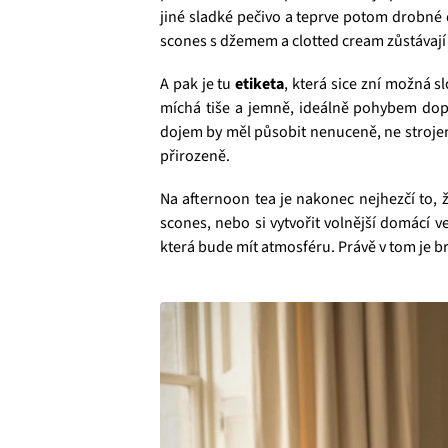
jiné sladké pečivo a teprve potom drobné 
scones s džemem a clotted cream zůstávají 
A pak je tu
etiketa
, která sice zní možná sl
míchá tiše a jemně, ideálně pohybem dopř
dojem by měl působit nenuceně, ne strojeně
přirozeně.
Na afternoon tea je nakonec nejhezčí to, ž
scones, nebo si vytvořit volnější domácí ve
která bude mít atmosféru. Právě v tom je brit