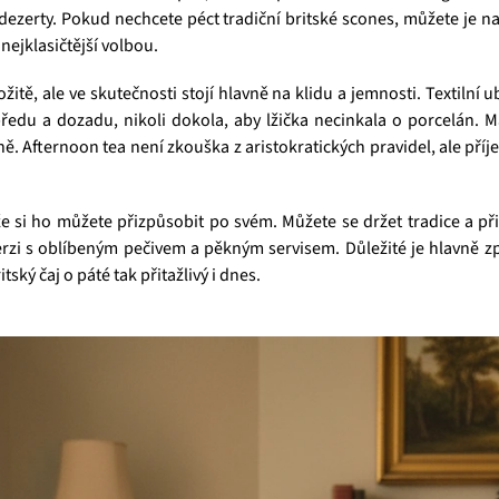
dezerty. Pokud nechcete péct tradiční britské scones, můžete je 
nejklasičtější volbou.
ožitě, ale ve skutečnosti stojí hlavně na klidu a jemnosti. Textilní u
edu a dozadu, nikoli dokola, aby lžička necinkala o porcelán. M
. Afternoon tea není zkouška z aristokratických pravidel, ale příj
e si ho můžete přizpůsobit po svém. Můžete se držet tradice a při
rzi s oblíbeným pečivem a pěkným servisem. Důležité je hlavně zpom
ský čaj o páté tak přitažlivý i dnes.