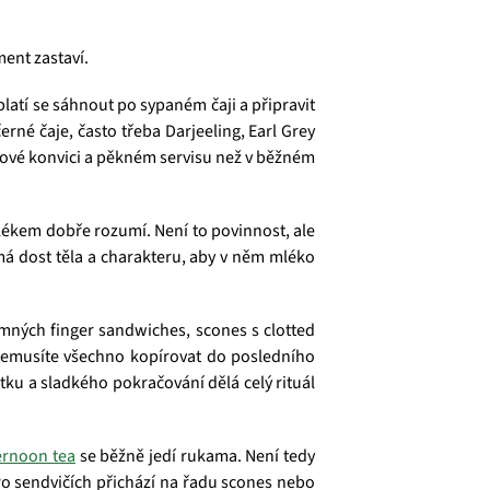
ment zastaví.
latí se sáhnout po sypaném čaji a připravit
erné čaje, často třeba Darjeeling, Earl Grey
ajové konvici a pěkném servisu než v běžném
mlékem dobře rozumí. Není to povinnost, ale
rý má dost těla a charakteru, aby v něm mléko
jemných finger sandwiches, scones s clotted
nemusíte všechno kopírovat do posledního
tku a sladkého pokračování dělá celý rituál
ernoon tea
se běžně jedí rukama. Není tedy
Po sendvičích přichází na řadu scones nebo