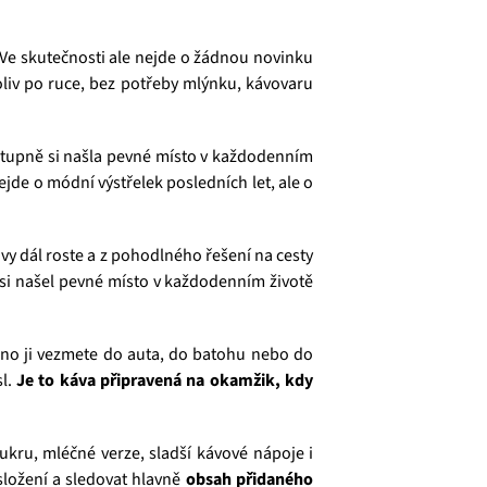
e skutečnosti ale nejde o žádnou novinku
oliv po ruce, bez potřeby mlýnku, kávovaru
postupně si našla pevné místo v každodenním
ejde o módní výstřelek posledních let, ale o
vy dál roste a z pohodlného řešení na cesty
 si našel pevné místo v každodenním životě
adno ji vezmete do auta, do batohu nebo do
sl.
Je to káva připravená na okamžik, kdy
ukru, mléčné verze, sladší kávové nápoje i
 složení a sledovat hlavně
obsah přidaného