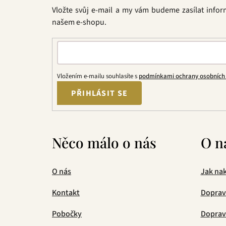
t
Vložte svůj e-mail a my vám budeme zasílat info
í
našem e-shopu.
Vložením e-mailu souhlasíte s
podmínkami ochrany osobních
PŘIHLÁSIT SE
Něco málo o nás
O n
O nás
Jak na
Kontakt
Doprav
Pobočky
Doprava