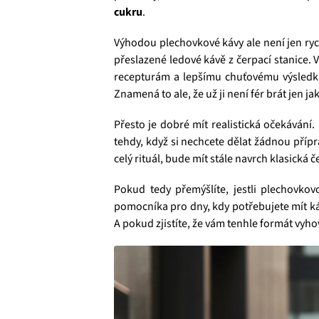
cukru
.
Výhodou plechovkové kávy ale není jen ryc
přeslazené ledové kávě z čerpací stanice.
recepturám a lepšímu chuťovému výsledk
Znamená to ale, že už ji není fér brát jen 
Přesto je dobré mít realistická očekávání.
tehdy, když si nechcete dělat žádnou přípra
celý rituál, bude mít stále navrch klasická 
Pokud tedy přemýšlíte, jestli plechovko
pomocníka pro dny, kdy potřebujete mít káv
A pokud zjistíte, že vám tenhle formát vyho