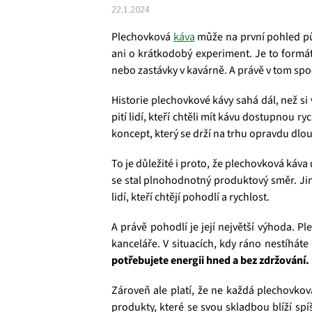
22.1.2024
Plechovková
káva
může na první pohled pů
ani o krátkodobý experiment. Je to formát
nebo zastávky v kavárně. A právě v tom spočí
Historie plechovkové kávy sahá dál, než si
pití lidí, kteří chtěli mít kávu dostupnou 
koncept, který se drží na trhu opravdu dlo
To je důležité i proto, že plechovková káv
se stal plnohodnotný produktový směr. Jin
lidí, kteří chtějí pohodlí a rychlost.
A právě pohodlí je její největší výhoda. 
kanceláře. V situacích, kdy ráno nestíhát
potřebujete energii hned a bez zdržování.
Zároveň ale platí, že ne každá plechovkov
produkty, které se svou skladbou blíží spíš