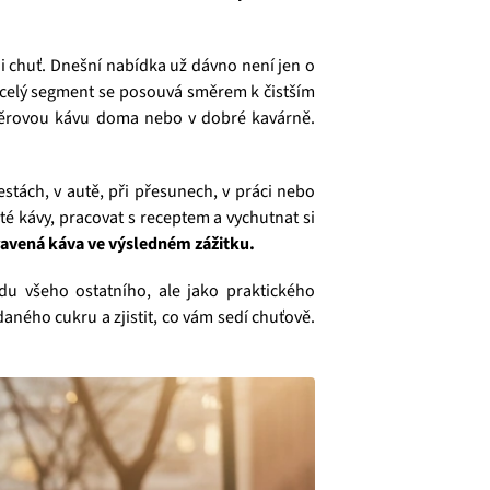
i chuť. Dnešní nabídka už dávno není jen o
a celý segment se posouvá směrem k čistším
běrovou kávu doma nebo v dobré kavárně.
estách, v autě, při přesunech, v práci nebo
eté kávy, pracovat s receptem a vychutnat si
pravená káva ve výsledném zážitku.
du všeho ostatního, ale jako praktického
aného cukru a zjistit, co vám sedí chuťově.