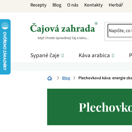
Přejít
Recepty
Blog
O nás
Kontakty
Herbář
na
obsah
Sypané čaje
Káva arabica
P
Blog
Plechovková káva: energie sba
Domů
Plechovko