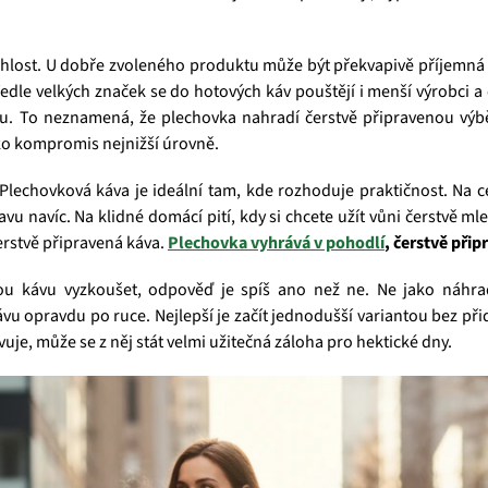
hlost. U dobře zvoleného produktu může být překvapivě příjemná 
 Vedle velkých značek se do hotových káv pouštějí i menší výrobci 
u. To neznamená, že plechovka nahradí čerstvě připravenou vý
jako kompromis nejnižší úrovně.
 Plechovková káva je ideální tam, kde rozhoduje praktičnost. Na c
vu navíc. Na klidné domácí pití, kdy si chcete užít vůni čerstvě ml
čerstvě připravená káva.
Plechovka vyhrává v pohodlí
, čerstvě při
vou kávu vyzkoušet, odpověď je spíš ano než ne. Ne jako náhra
u opravdu po ruce. Nejlepší je začít jednodušší variantou bez přid
vuje, může se z něj stát velmi užitečná záloha pro hektické dny.