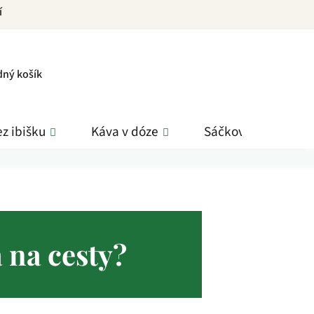
í
PNÍ
dný košík
K
z ibišku
Káva v dóze
Sáčkové čaje
 na cesty?