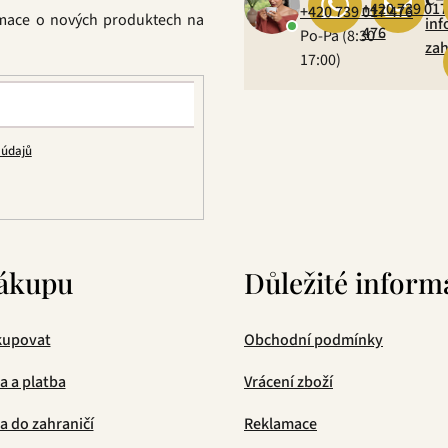
+420 739 017
+420 739 017 476
rmace o nových produktech na
inf
476
Po-Pá (8:30 –
zah
17:00)
 údajů
ákupu
Důležité inform
kupovat
Obchodní podmínky
a a platba
Vrácení zboží
 do zahraničí
Reklamace