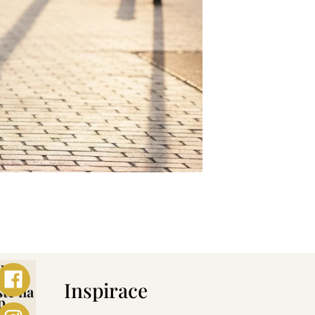
ebo
s
Inspirace
šte na
p
mail