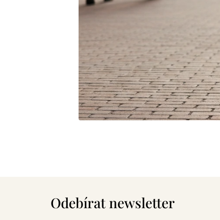
Z
á
Odebírat newsletter
p
a