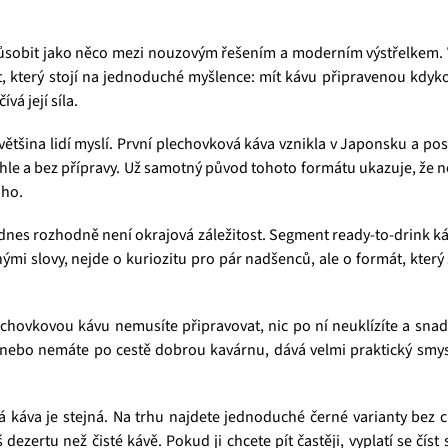
sobit jako něco mezi nouzovým řešením a moderním výstřelkem. V
, který stojí na jednoduché myšlence: mít kávu připravenou kdyk
vá její síla.
 většina lidí myslí. První plechovková káva vznikla v Japonsku a 
rychle a bez přípravy. Už samotný původ tohoto formátu ukazuje, že n
uho.
a dnes rozhodně není okrajová záležitost. Segment ready-to-drink ká
ými slovy, nejde o kuriozitu pro pár nadšenců, ale o formát, který
Plechovkovou kávu nemusíte připravovat, nic po ní neuklízíte a sn
e nebo nemáte po cestě dobrou kavárnu, dává velmi praktický smy
á káva je stejná. Na trhu najdete jednoduché černé varianty bez c
 dezertu než čisté kávě. Pokud ji chcete pít častěji, vyplatí se číst