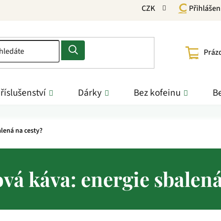
CZK
Přihlášen
NÁKU
Práz
KOŠÍ
říslušenství
Dárky
Bez kofeinu
Be
lená na cesty?
vá káva: energie sbalená