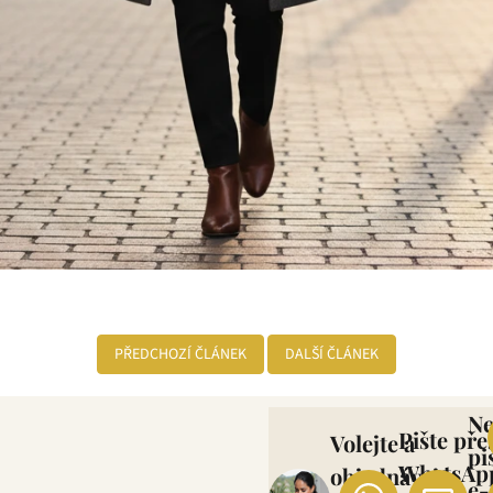
PŘEDCHOZÍ ČLÁNEK
DALŠÍ ČLÁNEK
N
Pište pře
Volejte a
pi
WhatsAp
objednávejte
e-