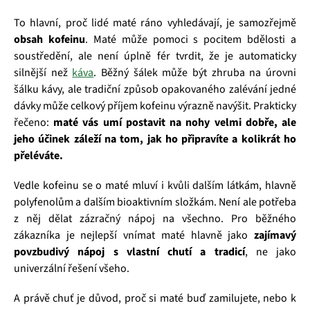
To hlavní, proč lidé maté ráno vyhledávají, je samozřejmě
obsah kofeinu
. Maté může pomoci s pocitem bdělosti a
soustředění, ale není úplně fér tvrdit, že je automaticky
silnější než
káva
. Běžný šálek může být zhruba na úrovni
šálku kávy, ale tradiční způsob opakovaného zalévání jedné
dávky může celkový příjem kofeinu výrazně navýšit. Prakticky
řečeno:
maté vás umí postavit na nohy velmi dobře, ale
jeho účinek záleží na tom, jak ho připravíte a kolikrát ho
přeléváte.
Vedle kofeinu se o maté mluví i kvůli dalším látkám, hlavně
polyfenolům a dalším bioaktivním složkám. Není ale potřeba
z něj dělat zázračný nápoj na všechno. Pro běžného
zákazníka je nejlepší vnímat maté hlavně jako
zajímavý
povzbudivý nápoj s vlastní chutí a tradicí
, ne jako
univerzální řešení všeho.
A právě chuť je důvod, proč si maté buď zamilujete, nebo k