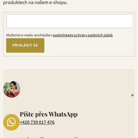
produktech na našem e-shopu.
Vložením e-mailu souhlasíte s
podmínkami ochrany osobních údajů
PŘIHLÁSIT SE
V
o
+
P
1
Pište přes WhatsApp
+420 739 017 476