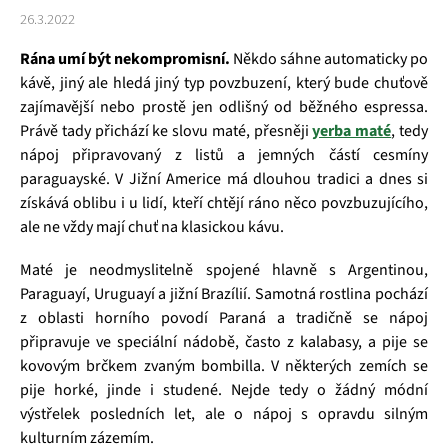
26.3.2022
Rána umí být nekompromisní.
Někdo sáhne automaticky po
kávě, jiný ale hledá jiný typ povzbuzení, který bude chuťově
zajímavější nebo prostě jen odlišný od běžného espressa.
Právě tady přichází ke slovu maté, přesněji
yerba maté
, tedy
nápoj připravovaný z listů a jemných částí cesmíny
paraguayské. V Jižní Americe má dlouhou tradici a dnes si
získává oblibu i u lidí, kteří chtějí ráno něco povzbuzujícího,
ale ne vždy mají chuť na klasickou kávu.
Maté je neodmyslitelně spojené hlavně s Argentinou,
Paraguayí, Uruguayí a jižní Brazílií. Samotná rostlina pochází
z oblasti horního povodí Paraná a tradičně se nápoj
připravuje ve speciální nádobě, často z kalabasy, a pije se
kovovým brčkem zvaným bombilla. V některých zemích se
pije horké, jinde i studené. Nejde tedy o žádný módní
výstřelek posledních let, ale o nápoj s opravdu silným
kulturním zázemím.