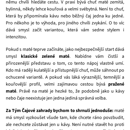
němu chvíli hledáte cestu. V praxi bývá chuť maté zemitá,
bylinná, někdy lehce kouřová a velmi svébytná. Není to chuť,
která by připomínala kávu nebo běžný čaj jedna ku jedné.
Pro někoho je to výhoda, pro jiného chvíli zvykání. O to víc
dává smysl začít variantou, která vám sedne stylem i
intenzitou.
Pokud s maté teprve začínáte, jako nejbezpečnější start dává
smysl
klasické zelené maté
. Nabídne vám čistší a
přirozenější představu o tom, co tento nápoj vlastně umí.
Kdo má raději kulatější a přístupnější chuť, může sáhnout po
ochucené variantě. A pokud vás láká výraznější, temnější a
kouřovější profil, velmi zajímavou cestou bývá
pražené
maté
. Právě na maté je hezké to, že podobně jako u kávy
nebo čaje neexistuje jen jedna jediná správná volba.
Za Tým Čajové zahrady bychom to shrnuli jednoduše:
maté
má smysl vyzkoušet všude tam, kde chcete ráno povzbudit,
ale nechcete zůstávat jen u kávy. Není nutné stavět ho proti