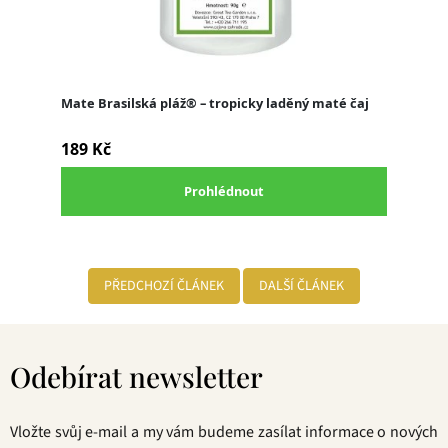
PŘEDCHOZÍ ČLÁNEK
DALŠÍ ČLÁNEK
Z
á
Odebírat newsletter
p
a
t
Vložte svůj e-mail a my vám budeme zasílat informace o nových
í