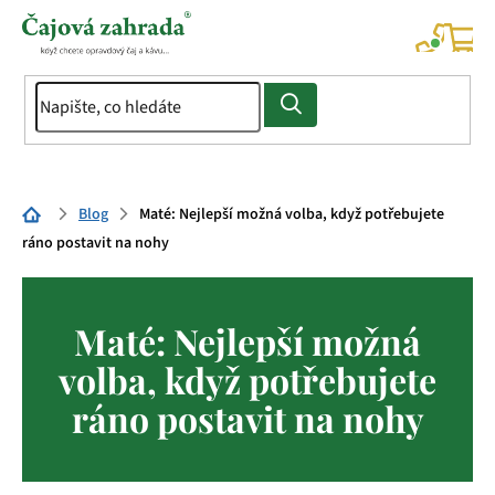
Přejít
na
NÁK
KOŠÍ
obsah
Domů
Blog
Maté: Nejlepší možná volba, když potřebujete
ráno postavit na nohy
Maté: Nejlepší možná
volba, když potřebujete
ráno postavit na nohy