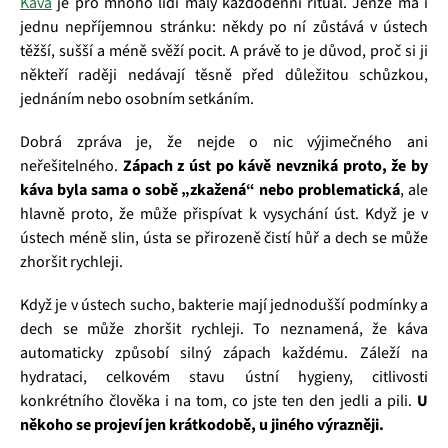
Káva
je pro mnoho lidí malý každodenní rituál. Jenže má i
jednu nepříjemnou stránku: někdy po ní zůstává v ústech
těžší, sušší a méně svěží pocit. A právě to je důvod, proč si ji
někteří raději nedávají těsně před důležitou schůzkou,
jednáním nebo osobním setkáním.
Dobrá zpráva je, že nejde o nic výjimečného ani
neřešitelného.
Zápach z úst po kávě nevzniká proto, že by
káva byla sama o sobě „zkažená“ nebo problematická
, ale
hlavně proto, že může přispívat k vysychání úst. Když je v
ústech méně slin, ústa se přirozeně čistí hůř a dech se může
zhoršit rychleji.
Když je v ústech sucho, bakterie mají jednodušší podmínky a
dech se může zhoršit rychleji. To neznamená, že káva
automaticky způsobí silný zápach každému. Záleží na
hydrataci, celkovém stavu ústní hygieny, citlivosti
konkrétního člověka i na tom, co jste ten den jedli a pili.
U
někoho se projeví jen krátkodobě, u jiného výrazněji.