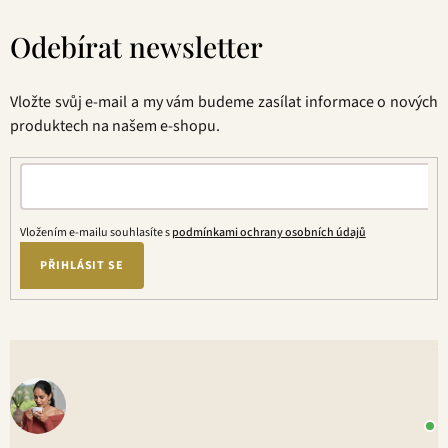
Z
á
Odebírat newsletter
p
a
t
Vložte svůj e-mail a my vám budeme zasílat informace o nových
í
produktech na našem e-shopu.
Vložením e-mailu souhlasíte s
podmínkami ochrany osobních údajů
PŘIHLÁSIT SE
V
o
+
P