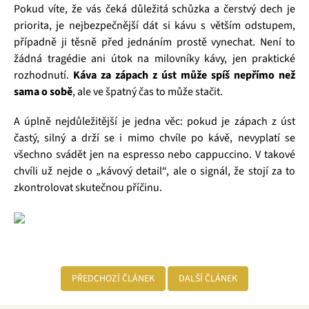
Pokud víte, že vás čeká důležitá schůzka a čerstvý dech je
priorita, je nejbezpečnější dát si kávu s větším odstupem,
případně ji těsně před jednáním prostě vynechat. Není to
žádná tragédie ani útok na milovníky kávy, jen praktické
rozhodnutí.
Káva za zápach z úst může spíš nepřímo než
sama o sobě
, ale ve špatný čas to může stačit.
A úplně nejdůležitější je jedna věc: pokud je zápach z úst
častý, silný a drží se i mimo chvíle po kávě, nevyplatí se
všechno svádět jen na espresso nebo cappuccino. V takové
chvíli už nejde o „kávový detail“, ale o signál, že stojí za to
zkontrolovat skutečnou příčinu.
PŘEDCHOZÍ ČLÁNEK
DALŠÍ ČLÁNEK