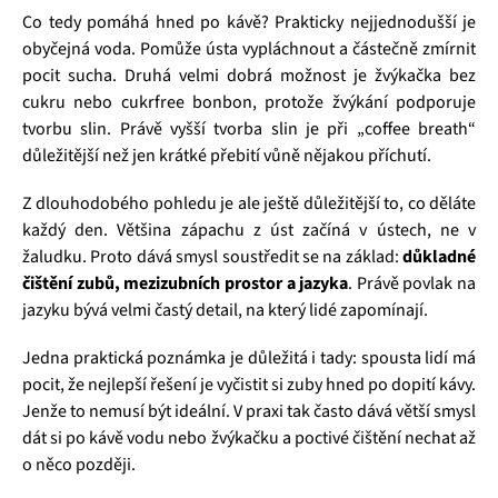
Co tedy pomáhá hned po kávě? Prakticky nejjednodušší je
obyčejná voda. Pomůže ústa vypláchnout a částečně zmírnit
pocit sucha. Druhá velmi dobrá možnost je žvýkačka bez
cukru nebo cukrfree bonbon, protože žvýkání podporuje
tvorbu slin. Právě vyšší tvorba slin je při „coffee breath“
důležitější než jen krátké přebití vůně nějakou příchutí.
Z dlouhodobého pohledu je ale ještě důležitější to, co děláte
každý den. Většina zápachu z úst začíná v ústech, ne v
žaludku. Proto dává smysl soustředit se na základ:
důkladné
čištění zubů, mezizubních prostor a jazyka
. Právě povlak na
jazyku bývá velmi častý detail, na který lidé zapomínají.
Jedna praktická poznámka je důležitá i tady: spousta lidí má
pocit, že nejlepší řešení je vyčistit si zuby hned po dopití kávy.
Jenže to nemusí být ideální. V praxi tak často dává větší smysl
dát si po kávě vodu nebo žvýkačku a poctivé čištění nechat až
o něco později.