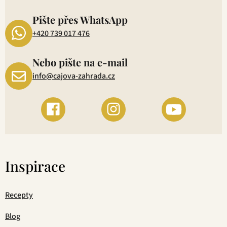
1
Pište přes WhatsApp
+420 739 017 476
Nebo pište na e-mail
info@cajova-zahrada.cz
Inspirace
Recepty
Blog