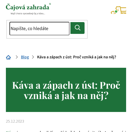
Přejít
na
NÁK
KOŠÍ
obsah
Domů
Blog
Káva a zápach z úst: Proč vzniká a jak na něj?
Káva a zápach z úst: Proč
vzniká a jak na něj?
25.12.2023