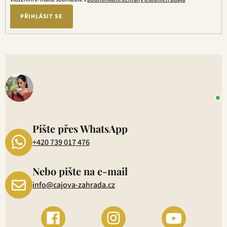
PŘIHLÁSIT SE
V
o
+
P
1
Pište přes WhatsApp
+420 739 017 476
Nebo pište na e-mail
info@cajova-zahrada.cz