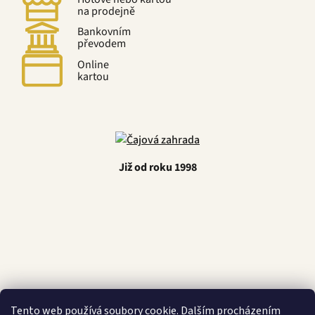
na prodejně
Bankovním
převodem
Online
kartou
Již od roku 1998
Latino Café
Tento web používá soubory cookie. Dalším procházením