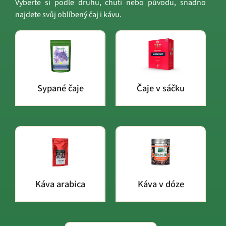
Vyberte si podle druhu, chuti nebo původu, snadno
najdete svůj oblíbený čaj i kávu.
Sypané čaje
Čaje v sáčku
Káva arabica
Káva v dóze