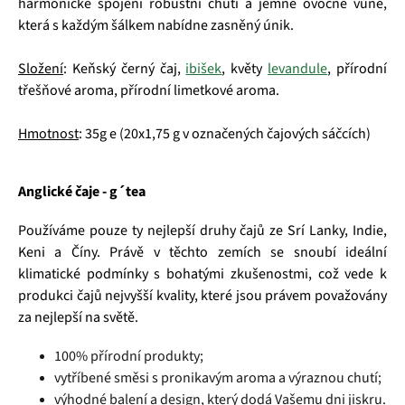
harmonické spojení robustní chuti a jemné ovocné vůně,
která s každým šálkem nabídne zasněný únik.
Složení
: Keňský černý čaj,
ibišek
, květy
levandule
, přírodní
třešňové aroma, přírodní limetkové aroma.
Hmotnost
: 35g e (20x1,75 g v označených čajových sáčcích)
Anglické čaje - g´tea
Používáme pouze ty nejlepší druhy čajů ze Srí Lanky, Indie,
Keni a Číny. Právě v těchto zemích se snoubí ideální
klimatické podmínky s bohatými zkušenostmi, což vede k
produkci čajů nejvyšší kvality, které jsou právem považovány
za nejlepší na světě.
100% přírodní produkty;
vytříbené směsi s pronikavým aroma a výraznou chutí;
výhodné balení a design, který dodá Vašemu dni jiskru.