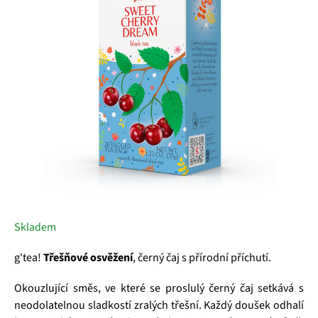
z
5
hvězdiček.
Skladem
g'tea!
Třešňové osvěžení
, černý čaj s přírodní příchutí.
Okouzlující směs, ve které se proslulý černý čaj setkává s
neodolatelnou sladkostí zralých třešní. Každý doušek odhalí