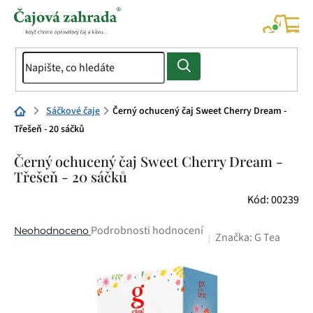
Přejít
na
NÁK
KOŠÍ
obsah
Domů
Sáčkové čaje
Černý ochucený čaj Sweet Cherry Dream -
Třešeň - 20 sáčků
Černý ochucený čaj Sweet Cherry Dream -
Třešeň - 20 sáčků
Kód:
00239
Průměrné
Podrobnosti hodnocení
Neohodnoceno
Značka:
G Tea
hodnocení
produktu
je
0,0