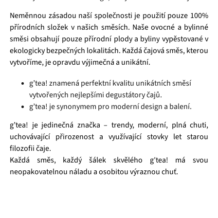
Neměnnou zásadou naší společnosti je použití pouze 100%
přírodních složek v našich směsích. Naše ovocné a bylinné
směsi obsahují pouze přírodní plody a byliny vypěstované v
ekologicky bezpečných lokalitách. Každá čajová směs, kterou
vytvoříme, je opravdu výjimečná a unikátní.
g’tea! znamená perfektní kvalitu unikátních směsí
vytvořených nejlepšími degustátory čajů.
g’tea! je synonymem pro moderní design a balení.
g’tea! je jedinečná značka – trendy, moderní, plná chuti,
uchovávající přirozenost a využívající stovky let starou
filozofii čaje.
Každá směs, každý šálek skvělého g′tea! má svou
neopakovatelnou náladu a osobitou výraznou chuť.
Čaj je sice nápoj s nesmírně bohatou historií, ale to
rozhodně neznamená, že by měl být nějak nudný! Právě
naopak - společnost G Tea, která má více než dvacetiletou