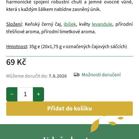
harmonické spojení robustní chuti a jemné ovocné vůně,
která s každým šálkem nabídne zasněný únik.
Složení
: Keňský černý čaj,
ibišek
, květy
levandule
, přírodní
třešňové aroma, přírodní limetkové aroma.
Hmotnost
: 35g e (20x1,75 g v označených čajových sáčcích)
69 Kč
Možnosti doručení
Můžeme doručit do:
7.8.2026
−
+
Přidat do košíku