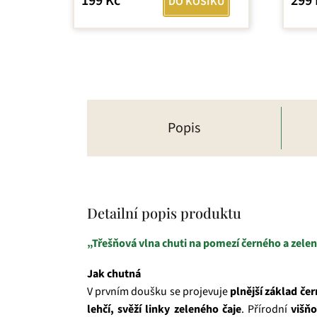
199 Kč
299 
DO KOŠÍKU
z
5
hvězd
Popis
Detailní popis produktu
„Třešňová vlna chuti na pomezí černého a zelenéh
Jak chutná
V prvním doušku se projevuje
plnější základ če
lehčí, svěží linky zeleného čaje
. Přírodní
višň