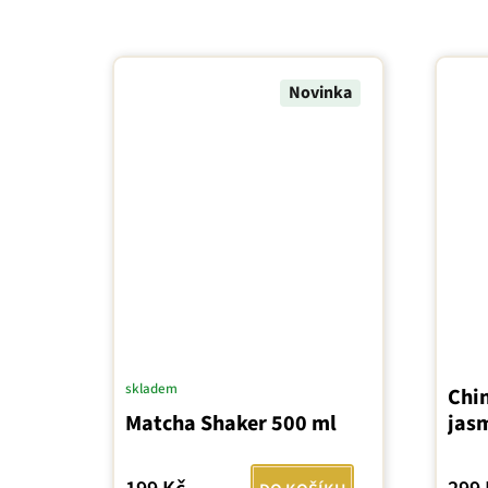
Novinka
Prům
skladem
Chi
hodn
Matcha Shaker 500 ml
jasm
prod
je
5,0