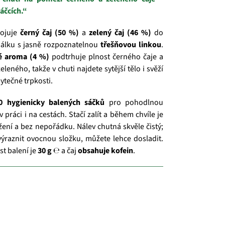
sáčcích.“
ojuje
černý čaj (50 %)
a
zelený čaj (46 %)
do
álku s jasně rozpoznatelnou
třešňovou linkou
.
é aroma (4 %)
podtrhuje plnost černého čaje a
eleného, takže v chuti najdete sytější tělo i svěží
ytečné trpkosti.
0 hygienicky balených sáčků
pro pohodlnou
 práci i na cestách. Stačí zalít a během chvíle je
žení a bez nepořádku. Nálev chutná skvěle čistý;
ýraznit ovocnou složku, můžete lehce dosladit.
t balení je
30 g ℮
a čaj
obsahuje kofein
.