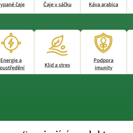
ypané čaje
Čaje v sáčku
Káva arabica
Energie a
Podpora
Klid a stres
oustředění
imunity