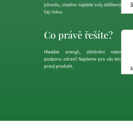
S
původu, snadno najdete svůj oblíbený
čaj i kávu.
Co právě řešíte?
Hledáte energii, zklidnění nebo
podporu zdraví? Najdeme pro vás ten
pravý produkt.
s