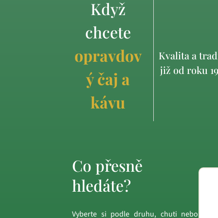
Když
chcete
opravdov
Kvalita a trad
již od roku 1
ý čaj a
kávu
Co přesně
hledáte?
Vyberte si podle druhu, chuti nebo