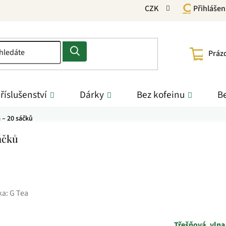
CZK
Přihlášen
NÁKU
Práz
KOŠÍ
říslušenství
Dárky
Bez kofeinu
Be
 – 20 sáčků
áčků
ka:
G Tea
„Třešňová vlna