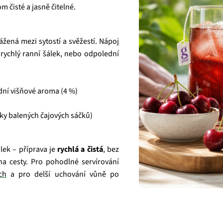
m čisté a jasně čitelné.
žená mezi sytostí a svěžestí. Nápoj
 rychlý ranní šálek, nebo odpolední
odní višňové aroma (4 %)
cky balených čajových sáčků)
lek – příprava je
rychlá a čistá
, bez
a cesty. Pro pohodlné servírování
ch
a pro delší uchování vůně po