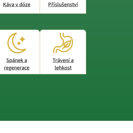
Káva v dóze
Příslušenství
Spánek a
Trávení a
regenerace
lehkost