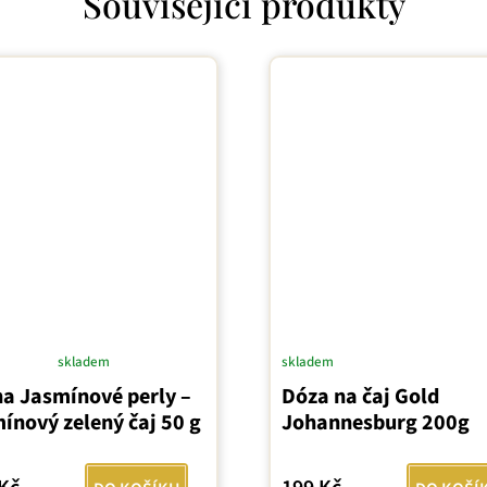
Související produkty
skladem
skladem
ěrné
na Jasmínové perly –
Dóza na čaj Gold
ocení
ínový zelený čaj 50 g
Johannesburg 200g
uktu