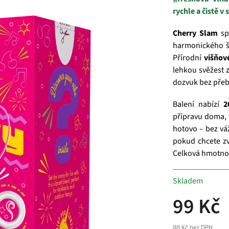
rychle a čistě v 
Cherry Slam
sp
harmonického š
Přírodní
višňov
lehkou svěžest z
dozvuk bez přeb
Balení nabízí
2
přípravu doma, v
hotovo – bez vá
pokud chcete zv
Celková hmotnos
Skladem
99 Kč
88 Kč bez DPH