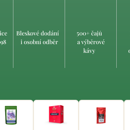
ice
Bleskové dodání
500+ čajů
998
i osobní odběr
a výběrové
kávy
o