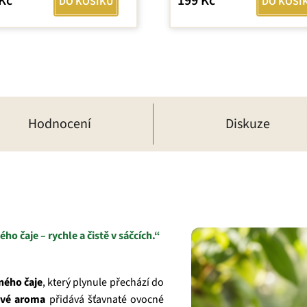
Kč
199 Kč
DO KOŠÍKU
DO KOŠÍ
iček.
Hodnocení
Diskuze
o čaje – rychle a čistě v sáčcích.“
rného čaje
, který plynule přechází do
ové aroma
přidává šťavnaté ovocné