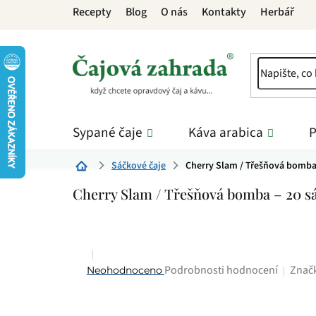
Přejít
Recepty
Blog
O nás
Kontakty
Herbář
na
obsah
Sypané čaje
Káva arabica
P
Sáčkové čaje
Cherry Slam / Třešňová bomba
Domů
Cherry Slam / Třešňová bomba – 20 s
Průměrné
Znač
Podrobnosti hodnocení
Neohodnoceno
hodnocení
produktu