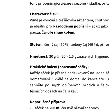
tóny připomínající třešně v sezóně – sladké, přito
Charakter nálevu
Vůně je ovocná s třešňovým akcentem, chuť vyvá
je ideální pro
každodenní popíjení
– ať už jako
pauza. Čaj
obsahuje kofein
.
Složení:
černý čaj (50 %), zelený čaj (46 %), přír
Hmotnost:
30 g ℮ (20 × 1,5 g značených hygieni
Praktické balení (porcované sáčky)
Každý sáček je přesně nadávkovaný na jeden šá
odměřování. Skvělé na doma, do kanceláře i n
sáhněte po svých oblíbených
hrncích a šálcí
těsnících
dózách na čaj a kávu
.
Doporučená příprava
- 1 sáček na
200 ml
čerstvě převařené vody