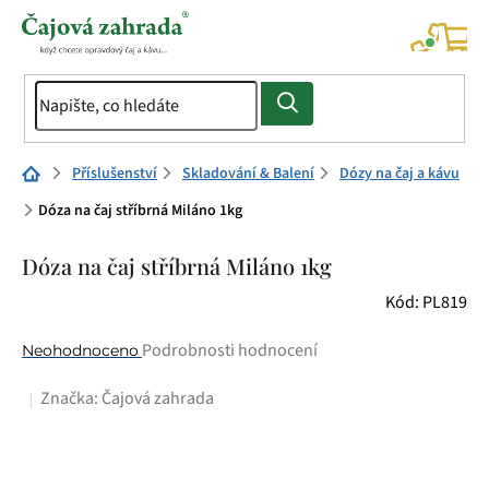
Přejít
na
NÁK
KOŠÍ
obsah
Domů
Příslušenství
Skladování & Balení
Dózy na čaj a kávu
Dóza na čaj stříbrná Miláno 1kg
Dóza na čaj stříbrná Miláno 1kg
Kód:
PL819
Průměrné
Podrobnosti hodnocení
Neohodnoceno
hodnocení
Značka:
Čajová zahrada
produktu
je
0,0
z