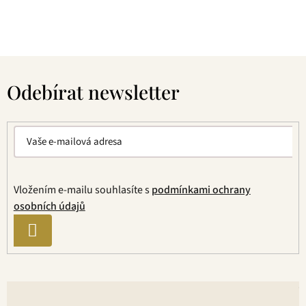
jednou ochutnáte, budete nadšení.
Z
á
Odebírat newsletter
p
a
t
í
Vložením e-mailu souhlasíte s
podmínkami ochrany
osobních údajů
PŘIHLÁSIT
SE
V