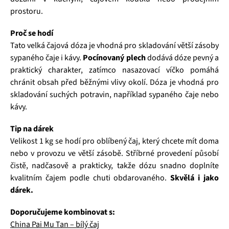
prostoru.
Proč se hodí
Tato velká čajová dóza je vhodná pro skladování větší zásoby
sypaného čaje i kávy.
Pocínovaný plech
dodává dóze pevný a
praktický charakter, zatímco nasazovací víčko pomáhá
chránit obsah před běžnými vlivy okolí. Dóza je vhodná pro
skladování suchých potravin, například sypaného čaje nebo
kávy.
Tip na dárek
Velikost 1 kg se hodí pro oblíbený čaj, který chcete mít doma
nebo v provozu ve větší zásobě. Stříbrné provedení působí
čistě, nadčasově a prakticky, takže dózu snadno doplníte
kvalitním čajem podle chuti obdarovaného.
Skvělá i jako
dárek.
Doporučujeme kombinovat s:
China Pai Mu Tan – bílý čaj