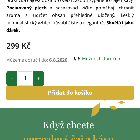
praktická čajová dóza pro větší zásobu sypaného čaje i kávy.
Pocínovaný plech
a nasazovací víčko pomáhají chránit
aroma a udržet obsah přehledně uložený. Lesklý
minimalistický vzhled působí čistě a elegantně.
Skvělá i jako
dárek.
299 Kč
Možnosti doručení
Můžeme doručit do:
6.8.2026
−
+
Přidat do košíku
Když chcete
opravdový čaj a kávu