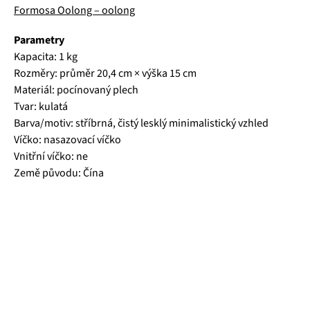
Formosa Oolong – oolong
Parametry
Kapacita: 1 kg
Rozměry: průměr 20,4 cm × výška 15 cm
Materiál: pocínovaný plech
Tvar: kulatá
Barva/motiv: stříbrná, čistý lesklý minimalistický vzhled
Víčko: nasazovací víčko
Vnitřní víčko: ne
Země původu: Čína
Čajová zahrada je naše vlastní autentická značka, která pro
vás již více než 20 let dováží stovky různých čajů, z nichž si
dokáže vybrat každý! Je jedno, jestli máte rádi prémiové
zelené čaje, nebo preferujete spíše různé ovocné směsi.
Pokud je pro vás prioritou kvalita použitých surovin, jejich
následné šetrné zpracování a také velmi přívětivá cena, pak
jste tu správně. A pevně věříme, že jakmile naše produkty