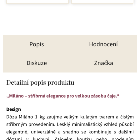
hvězdiček.
Popis
Hodnocení
Diskuze
Značka
Detailní popis produktu
„Miláno – stříbrná elegance pro velkou zásobu čaje.“
Design
Dóza Miláno 1 kg zaujme velkým kulatým tvarem a čistým
stříbrným provedením. Lesklý minimalistický vzhled působí
elegantně, univerzálně a snadno se kombinuje s dalšími
dózami v kuchyni, čajovém koutku nebo prodejním