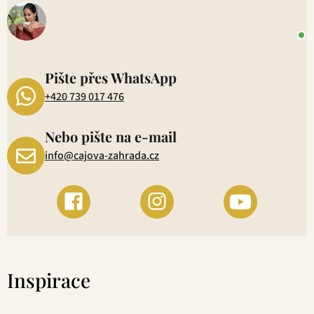
o
+
P
1
Pište přes WhatsApp
+420 739 017 476
Nebo pište na e-mail
info@cajova-zahrada.cz
Inspirace