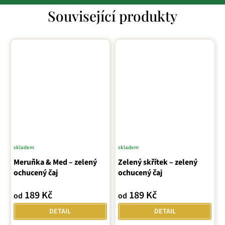
Související produkty
skladem
skladem
Průměrné
Meruňka & Med – zelený
hodnocení
Zelený skřítek – zelený
ochucený čaj
ochucený čaj
produktu
je
189 Kč
189 Kč
od
od
5,0
z
DETAIL
DETAIL
5