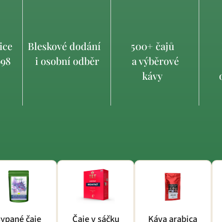
ice
Bleskové dodání
500+ čajů
998
i osobní odběr
a výběrové
kávy
o
ypané čaje
Čaje v sáčku
Káva arabica