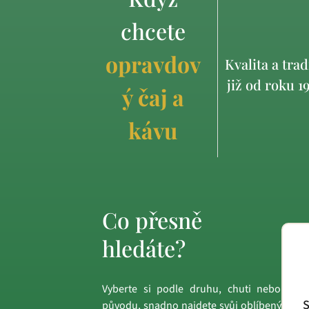
chcete
opravdov
Kvalita a trad
již od roku 1
ý čaj a
kávu
Co přesně
hledáte?
Vyberte si podle druhu, chuti nebo
S
původu, snadno najdete svůj oblíbený