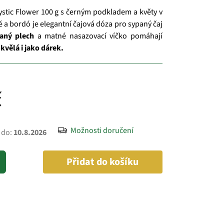
stic Flower 100 g s černým podkladem a květy v
é a bordó je elegantní čajová dóza pro sypaný čaj
aný plech
a matné nasazovací víčko pomáhají
kvělá i jako dárek.
č
Možnosti doručení
 do:
10.8.2026
Přidat do košíku