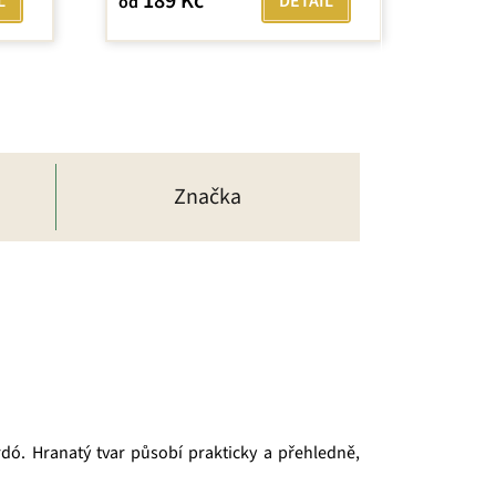
189 Kč
L
DETAIL
od
4,0
z
5
hvězdiček.
Značka
ó. Hranatý tvar působí prakticky a přehledně,