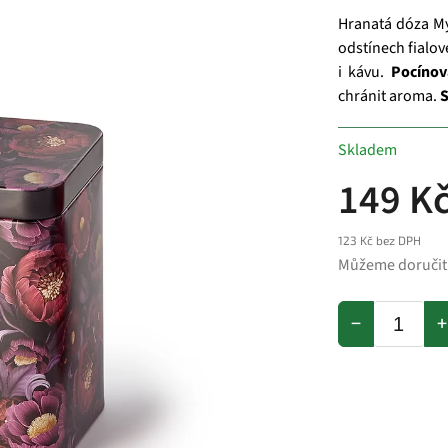
Hranatá dóza My
odstínech fialov
i kávu.
Pocínov
chránit aroma.
S
Skladem
149 K
123 Kč bez DPH
Můžeme doručit
−
+