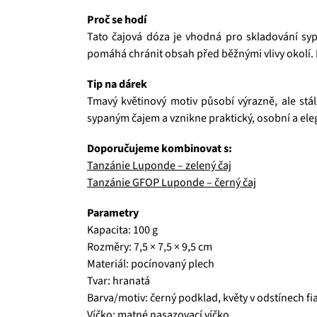
Proč se hodí
Tato čajová dóza je vhodná pro skladování syp
pomáhá chránit obsah před běžnými vlivy okolí. 
Tip na dárek
Tmavý květinový motiv působí výrazně, ale stál
sypaným čajem a vznikne praktický, osobní a ele
Doporučujeme kombinovat s:
Tanzánie Luponde – zelený čaj
Tanzánie GFOP Luponde – černý čaj
Parametry
Kapacita: 100 g
Rozměry: 7,5 × 7,5 × 9,5 cm
Materiál: pocínovaný plech
Tvar: hranatá
Barva/motiv: černý podklad, květy v odstínech fi
Víčko: matné nasazovací víčko