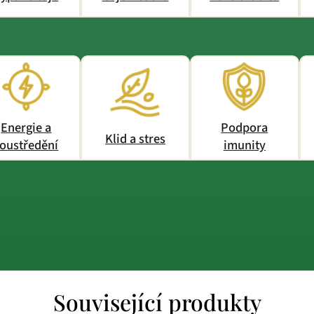
Energie a
Podpora
Klid a stres
oustředění
imunity
Související produkty