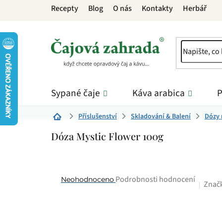
Přejít
Recepty
Blog
O nás
Kontakty
Herbář
na
obsah
Sypané čaje
Káva arabica
P
Příslušenství
Skladování & Balení
Dózy 
Domů
Dóza Mystic Flower 100g
Průměrné
Podrobnosti hodnocení
Neohodnoceno
Znač
hodnocení
produktu
je