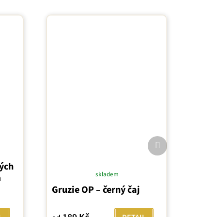
Další
produkt
ných
skladem
m
Průměrné
Gruzie OP – černý čaj
hodnocení
produktu
je