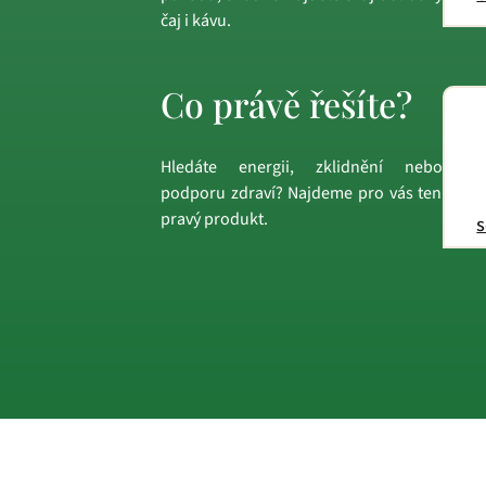
čaj i kávu.
Co právě řešíte?
Hledáte energii, zklidnění nebo
podporu zdraví? Najdeme pro vás ten
pravý produkt.
s