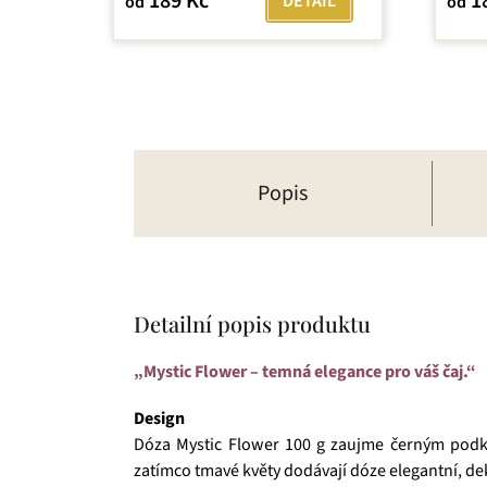
189 Kč
1
DETAIL
od
od
Popis
Detailní popis produktu
„Mystic Flower – temná elegance pro váš čaj.“
Design
Dóza Mystic Flower 100 g zaujme černým podkl
zatímco tmavé květy dodávají dóze elegantní, dek