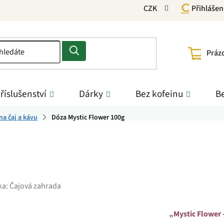
CZK
Přihlášen
NÁKU
Práz
KOŠÍ
říslušenství
Dárky
Bez kofeinu
Be
na čaj a kávu
Dóza Mystic Flower 100g
ka:
Čajová zahrada
„Mystic Flower 