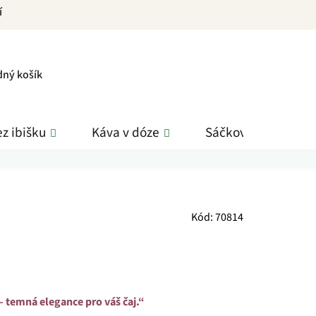
í
PNÍ
dný košík
K
z ibišku
Káva v dóze
Sáčkové čaje
Kód:
70814
– temná elegance pro váš čaj.“