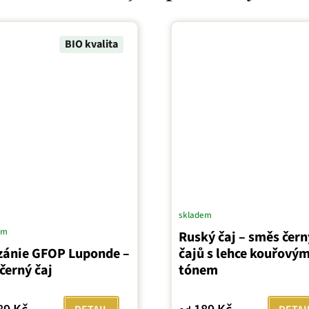
BIO kvalita
skladem
em
Ruský čaj – směs čer
zánie GFOP Luponde –
čajů s lehce kouřový
černý čaj
tónem