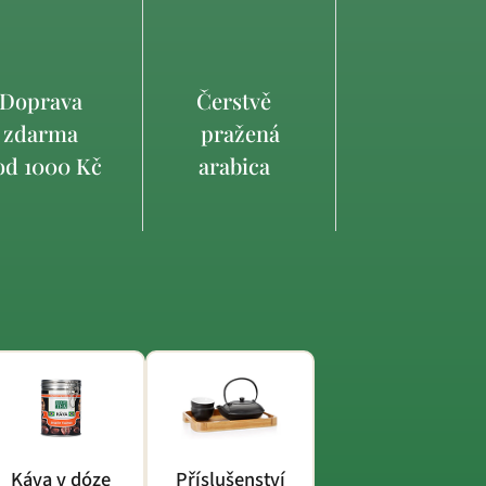
Doprava
Čerstvě
zdarma
pražená
d 1000 Kč
arabica
Káva v dóze
Příslušenství