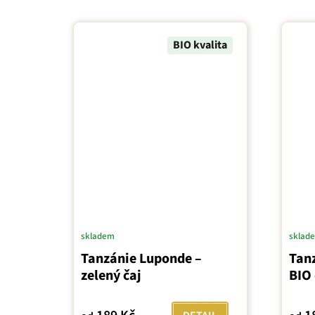
BIO kvalita
skladem
sklad
Tanzánie Luponde –
Tan
zelený čaj
BIO 