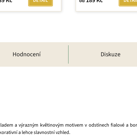
89 Kč
189 Kč
DETAIL
DETAI
od
Hodnocení
Diskuze
adem a výrazným květinovým motivem v odstínech fialové a bord
orativní a lehce slavnostní vzhled.