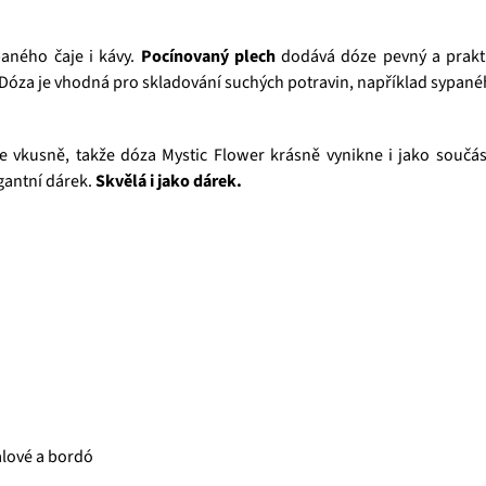
aného čaje i kávy.
Pocínovaný plech
dodává dóze pevný a prakti
Dóza je vhodná pro skladování suchých potravin, například sypané
e vkusně, takže dóza Mystic Flower krásně vynikne i jako součást
gantní dárek.
Skvělá i jako dárek.
alové a bordó