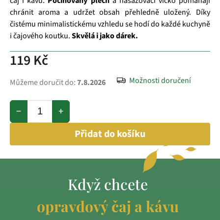
čaj i kávu.
Pocínovaný plech
a nasazovací víčko pomáhají
chránit aroma a udržet obsah přehledně uložený. Díky
čistému minimalistickému vzhledu se hodí do každé kuchyně
i čajového koutku.
Skvělá i jako dárek.
119 Kč
Možnosti doručení
Můžeme doručit do:
7.8.2026
−
+
Přidat do košíku
Když chcete
opravdový čaj a kávu