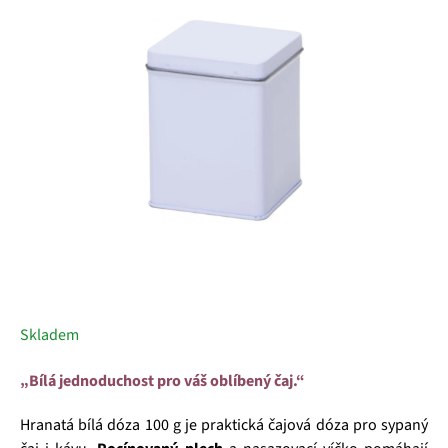
5
hvězdiček.
Skladem
„Bílá jednoduchost pro váš oblíbený čaj.“
Hranatá bílá dóza 100 g je praktická čajová dóza pro sypaný