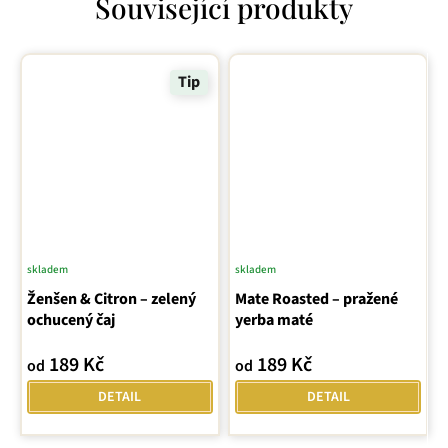
Související produkty
Tip
skladem
skladem
Průměrné
Ženšen & Citron – zelený
hodnocení
Mate Roasted – pražené
ochucený čaj
yerba maté
produktu
je
189 Kč
189 Kč
od
od
5,0
z
DETAIL
DETAIL
5
hvězdiček.