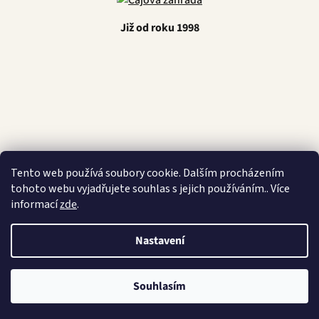
Již od roku 1998
Latino Café
Tento web používá soubory cookie. Dalším procházením
tohoto webu vyjadřujete souhlas s jejich používáním.. Více
informací
zde
.
Vytvořil Shoptet
Nastavení
Copyright 2026
Čajová zahrada
. Všechna práva vyhrazena.
Souhlasím