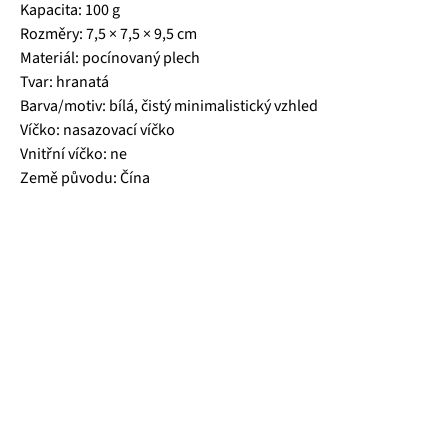
Kapacita: 100 g
Rozměry: 7,5 × 7,5 × 9,5 cm
Materiál: pocínovaný plech
Tvar: hranatá
Barva/motiv: bílá, čistý minimalistický vzhled
Víčko: nasazovací víčko
Vnitřní víčko: ne
Země původu: Čína
Čajová zahrada je naše vlastní autentická značka, která pro
vás již více než 20 let dováží stovky různých čajů, z nichž si
dokáže vybrat každý! Je jedno, jestli máte rádi prémiové
zelené čaje, nebo preferujete spíše různé ovocné směsi.
Pokud je pro vás prioritou kvalita použitých surovin, jejich
následné šetrné zpracování a také velmi přívětivá cena, pak
jste tu správně. A pevně věříme, že jakmile naše produkty
jednou ochutnáte, budete nadšení.