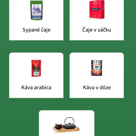
Sypané čaje
Čaje v sáčku
Káva arabica
Káva v dóze