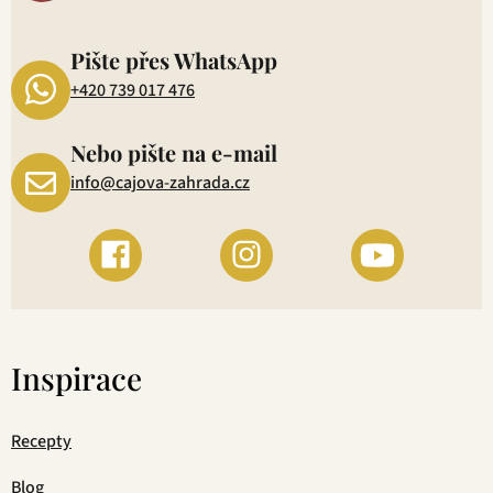
P
1
Pište přes WhatsApp
+420 739 017 476
Nebo pište na e-mail
info@cajova-zahrada.cz
Inspirace
Recepty
Blog