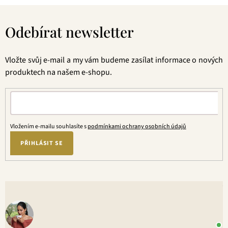
Z
á
Odebírat newsletter
p
a
t
Vložte svůj e-mail a my vám budeme zasílat informace o nových
í
produktech na našem e-shopu.
Vložením e-mailu souhlasíte s
podmínkami ochrany osobních údajů
PŘIHLÁSIT SE
V
o
+