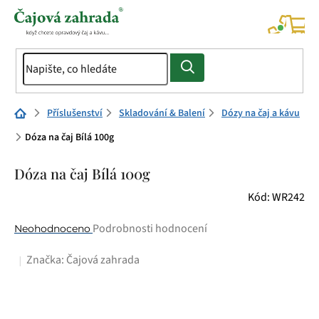
Přejít
na
NÁK
KOŠÍ
obsah
Domů
Příslušenství
Skladování & Balení
Dózy na čaj a kávu
Dóza na čaj Bílá 100g
Dóza na čaj Bílá 100g
Kód:
WR242
Průměrné
Podrobnosti hodnocení
Neohodnoceno
hodnocení
Značka:
Čajová zahrada
produktu
je
0,0
z