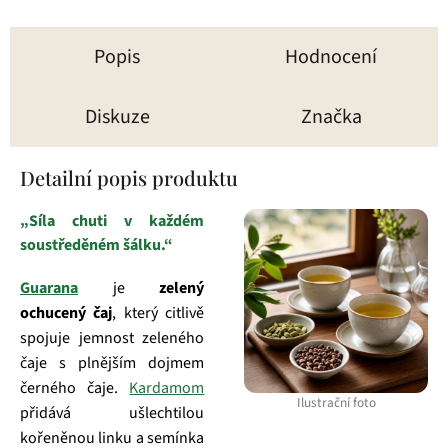
Popis
Hodnocení
Diskuze
Značka
Detailní popis produktu
„Síla chuti v každém
soustředěném šálku.“
Guarana
je
zelený
ochucený čaj
, který citlivě
spojuje jemnost zeleného
čaje s plnějším dojmem
černého čaje.
Kardamom
Ilustrační foto
přidává ušlechtilou
kořeněnou linku a semínka