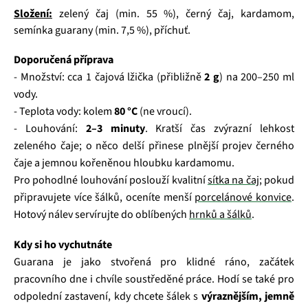
Složení:
zelený čaj (min. 55 %), černý čaj, kardamom,
semínka guarany (min. 7,5 %), příchuť.
Doporučená příprava
- Množství: cca 1 čajová lžička (přibližně
2 g
) na 200–250 ml
vody.
- Teplota vody: kolem
80 °C
(ne vroucí).
- Louhování:
2–3 minuty
. Kratší čas zvýrazní lehkost
zeleného čaje; o něco delší přinese plnější projev černého
čaje a jemnou kořeněnou hloubku kardamomu.
Pro pohodlné louhování poslouží kvalitní
sítka na čaj
; pokud
připravujete více šálků, oceníte menší
porcelánové konvice
.
Hotový nálev servírujte do oblíbených
hrnků a šálků
.
Kdy si ho vychutnáte
Guarana je jako stvořená pro klidné ráno, začátek
pracovního dne i chvíle soustředěné práce. Hodí se také pro
odpolední zastavení, kdy chcete šálek s
výraznějším, jemně