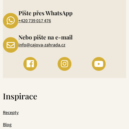
1
Pište přes WhatsApp
+420 739 017 476
Nebo pište na e-mail
info@cajova-zahrada.cz
Inspirace
Recepty
Blog