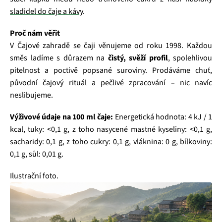
sladidel do čaje a kávy
.
Proč nám věřit
V Čajové zahradě se čaji věnujeme od roku 1998. Každou
směs ladíme s důrazem na
čistý, svěží profil
, spolehlivou
pitelnost a poctivě popsané suroviny. Prodáváme chuť,
původní čajový rituál a pečlivé zpracování – nic navíc
neslibujeme.
Výživové údaje na 100 ml čaje:
Energetická hodnota: 4 kJ / 1
kcal, tuky: <0,1 g, z toho nasycené mastné kyseliny: <0,1 g,
sacharidy: 0,1 g, z toho cukry: 0,1 g, vláknina: 0 g, bílkoviny:
0,1 g, sůl: 0,01 g.
Ilustrační foto.