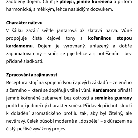
zaoblený dojem. Chuť je
plnější, jemně kořeněná
a přitom
harmonická, s měkkým, lehce nasládlým dozvukem.
Charakter nálevu
V šálku zazáří světle jantarová až zlatavá barva. Vůně
propojuje čisté čajové tóny s
kořeněnou stopou
kardamomu
. Dojem je vyrovnaný, uhlazený a dobře
zapamatovatelný – směs se pije lehce a s potěšením i bez
přidané sladkosti.
Zpracování a zajímavost
Receptura stojí na spojení dvou čajových základů – zeleného
a černého – které se doplňují v těle i vůni.
Kardamom
přináší
jemné kořeněné zabarvení bez ostrosti a
semínka guarany
podtrhují jedinečný charakter směsi. Přídavek příchuti slouží
k doladění aromatického profilu tak, aby byl čitelný, ale
nevtíravý. Celek působí moderně a „dospěle“ – s důrazem na
čistý, pečlivě vyvážený projev.