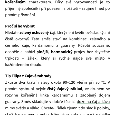
kořeněným
charakterem. Díky své vyrovnanosti je to
příjemný společník i při posezení s přáteli – zaujme hned po
prvním přivonění.
Proč si ho vybrat
Hledáte
zelený ochucený čaj
, který není květinově sladký ani
čistě ovocný? Tato směs staví na kombinaci zeleného a
černého čaje, kardamomu a guarany. Působí současně,
dospěle a nabízí
plnější, harmonický
projev bez zbytečné
trpkosti – šálek, který si rychle najde své místo v
každodenním rituálu.
Tip Filipa z Čajové zahrady
Zkuste dva kratší nálevy okolo 90–120 vteřin při 80 °C. V
prvním vystoupí nejvíc
čistý čajový základ
, ve druhém se
rozvine kořeněná linka kardamomu a zaoblený dojem
guarany. Směs skladujte v dobře těsnící
dóze na čaj a kávu
mimo světlo a vlhko. Chcete‑li šálek zjemnit do sladší polohy,
stačí kapka medu nebo třtinového cukru z naší nabídky