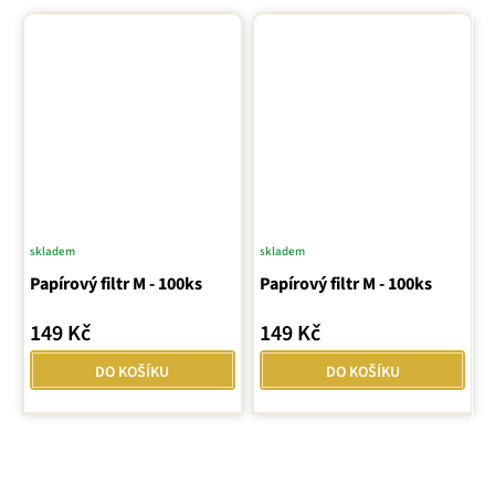
skladem
skladem
Průměrné
Papírový filtr M - 100ks
hodnocení
Papírový filtr M - 100ks
produktu
149 Kč
149 Kč
je
5,0
DO KOŠÍKU
DO KOŠÍKU
z
5
hvězdiček.