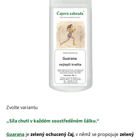
z
5
hvězdiček.
Zvolte variantu
„Síla chuti v každém soustředěném šálku.“
Guarana
je
zelený ochucený čaj
, v němž se propojuje
zelený