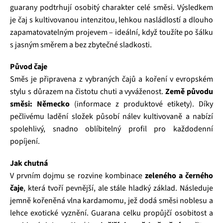
guarany podtrhují osobitý charakter celé směsi. Výsledkem
je čaj s kultivovanou intenzitou, lehkou nasládlostí a dlouho
zapamatovatelným projevem – ideální, když toužíte po šálku
s jasným směrem a bez zbytečné sladkosti.
Původ čaje
Směs je připravena z vybraných čajů a koření v evropském
stylu s důrazem na čistotu chuti a vyváženost.
Země původu
směsi: Německo
(informace z produktové etikety). Díky
pečlivému ladění složek působí nálev kultivovaně a nabízí
spolehlivý, snadno oblíbitelný profil pro každodenní
popíjení.
Jak chutná
V prvním dojmu se rozvine kombinace
zeleného a černého
čaje
, která tvoří pevnější, ale stále hladký základ. Následuje
jemně kořeněná vlna kardamomu, jež dodá směsi noblesu a
lehce exotické vyznění. Guarana celku propůjčí osobitost a