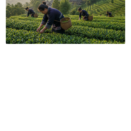
Čajová zahrada je naše vlastní autentická značka, která pro
vás již více než 20 let dováží stovky různých čajů, z nichž si
dokáže vybrat každý! Je jedno, jestli máte rádi prémiové
zelené čaje, nebo preferujete spíše různé ovocné směsi.
Pokud je pro vás prioritou kvalita použitých surovin, jejich
následné šetrné zpracování a také velmi přívětivá cena, pak
jste tu správně. A pevně věříme, že jakmile naše produkty
jednou ochutnáte, budete nadšení.