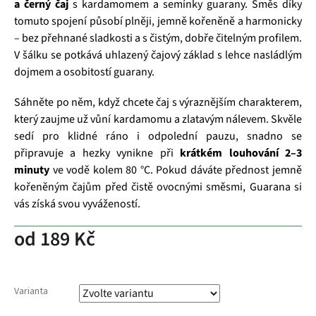
a černý čaj
s kardamomem a semínky guarany. Směs díky
tomuto spojení působí plněji, jemně kořeněně a harmonicky
– bez přehnané sladkosti a s čistým, dobře čitelným profilem.
V šálku se potkává uhlazený čajový základ s lehce nasládlým
dojmem a osobitostí guarany.
Sáhněte po něm, když chcete čaj s výraznějším charakterem,
který zaujme už vůní kardamomu a zlatavým nálevem. Skvěle
sedí pro klidné ráno i odpolední pauzu, snadno se
připravuje a hezky vynikne při
krátkém louhování 2–3
minuty
ve vodě kolem 80 °C. Pokud dáváte přednost jemně
kořeněným čajům před čistě ovocnými směsmi, Guarana si
vás získá svou vyvážeností.
od
189 Kč
Varianta