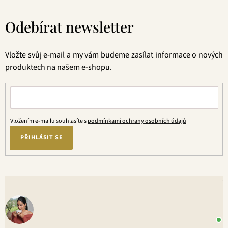
Z
á
Odebírat newsletter
p
a
t
Vložte svůj e-mail a my vám budeme zasílat informace o nových
í
produktech na našem e-shopu.
Vložením e-mailu souhlasíte s
podmínkami ochrany osobních údajů
PŘIHLÁSIT SE
V
o
+
P