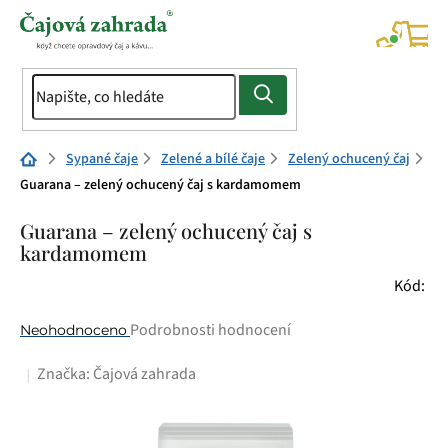
Přejít
na
NÁK
KOŠÍ
obsah
Domů
Sypané čaje
Zelené a bílé čaje
Zelený ochucený čaj
Guarana – zelený ochucený čaj s kardamomem
Guarana – zelený ochucený čaj s
kardamomem
Kód:
Průměrné
Podrobnosti hodnocení
Neohodnoceno
hodnocení
Značka:
Čajová zahrada
produktu
je
0,0