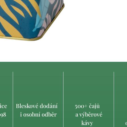
ice
Bleskové dodání
500+ čajů
998
i osobní odběr
a výběrové
kávy
o