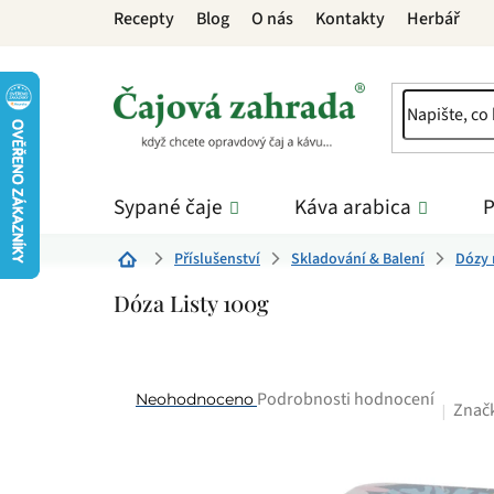
Přejít
Recepty
Blog
O nás
Kontakty
Herbář
na
obsah
Sypané čaje
Káva arabica
P
Příslušenství
Skladování & Balení
Dózy 
Domů
Dóza Listy 100g
Průměrné
Podrobnosti hodnocení
Neohodnoceno
Znač
hodnocení
produktu
je