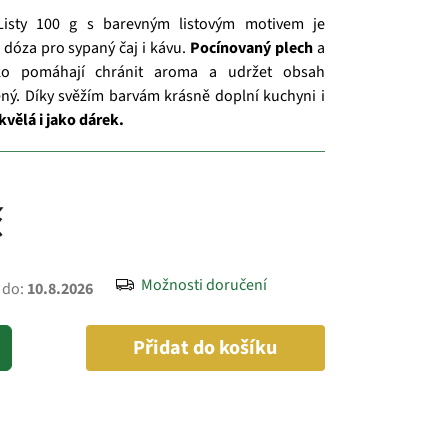
Listy 100 g s barevným listovým motivem je
 dóza pro sypaný čaj i kávu.
Pocínovaný plech
a
čko pomáhají chránit aroma a udržet obsah
ný. Díky svěžím barvám krásně doplní kuchyni i
kvělá i jako dárek.
č
Možnosti doručení
 do:
10.8.2026
Přidat do košíku