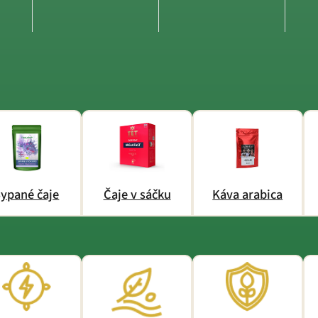
ypané čaje
Čaje v sáčku
Káva arabica