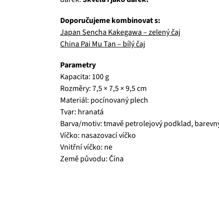
Doporučujeme kombinovat s:
Japan Sencha Kakegawa – zelený čaj
China Pai Mu Tan – bílý čaj
Parametry
Kapacita: 100 g
Rozměry: 7,5 × 7,5 × 9,5 cm
Materiál: pocínovaný plech
Tvar: hranatá
Barva/motiv: tmavě petrolejový podklad, barevný 
Víčko: nasazovací víčko
Vnitřní víčko: ne
Země původu: Čína
Čajová zahrada je naše vlastní autentická značka, 
prémiové zelené čaje, nebo preferujete spíše rů
velmi přívětivá cena, pak jste tu správně. A pev