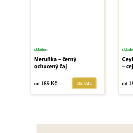
skladem
sklad
Meruňka – černý
Cey
ochucený čaj
– ce
189 Kč
1
DETAIL
od
od