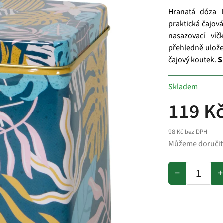
Hranatá dóza 
praktická čajová
nasazovací ví
přehledně ulože
čajový koutek.
S
Skladem
119 K
98 Kč bez DPH
Můžeme doručit
−
+