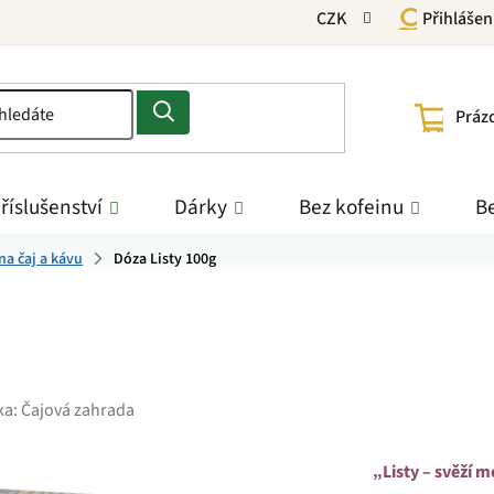
CZK
Přihlášen
NÁKU
Práz
KOŠÍ
říslušenství
Dárky
Bez kofeinu
Be
na čaj a kávu
Dóza Listy 100g
ka:
Čajová zahrada
„Listy – svěží m