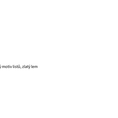
motiv listů, zlatý lem
která pro vás již více než 20 let dováží stovky různých čajů, z nichž
zné ovocné směsi. Pokud je pro vás prioritou kvalita použitých s
ně věříme, že jakmile naše produkty jednou ochutnáte, budete nadše