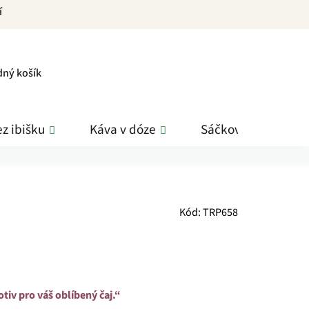
í
PNÍ
dný košík
K
z ibišku
Káva v dóze
Sáčkové čaje
Kód:
TRP658
otiv pro váš oblíbený čaj.“