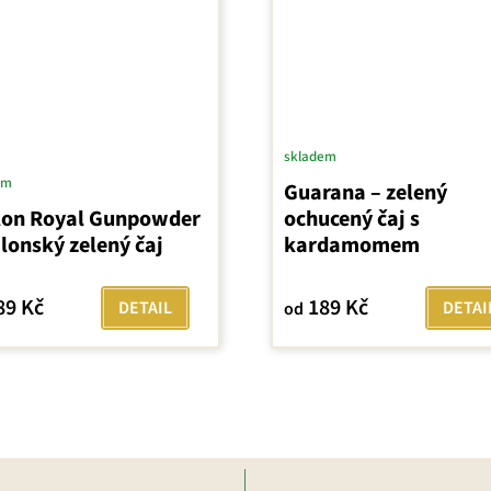
skladem
em
Guarana – zelený
lon Royal Gunpowder
ochucený čaj s
jlonský zelený čaj
kardamomem
89 Kč
189 Kč
DETAIL
DETAI
od