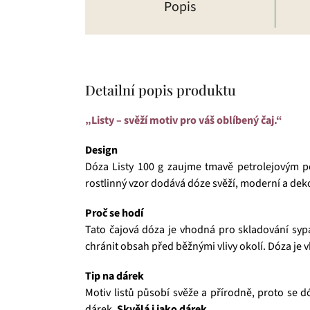
Popis
Detailní popis produktu
„Listy – svěží motiv pro váš oblíbený čaj.“
Design
Dóza Listy 100 g zaujme tmavě petrolejovým p
rostlinný vzor dodává dóze svěží, moderní a deko
Proč se hodí
Tato čajová dóza je vhodná pro skladování syp
chránit obsah před běžnými vlivy okolí. Dóza je
Tip na dárek
Motiv listů působí svěže a přírodně, proto se d
dárek.
Skvělá i jako dárek.