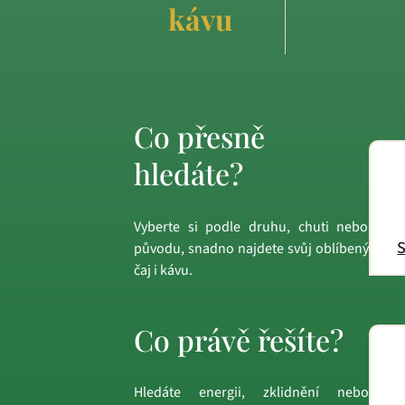
kávu
Co přesně
hledáte?
Vyberte si podle druhu, chuti nebo
S
původu, snadno najdete svůj oblíbený
čaj i kávu.
Co právě řešíte?
Hledáte energii, zklidnění nebo