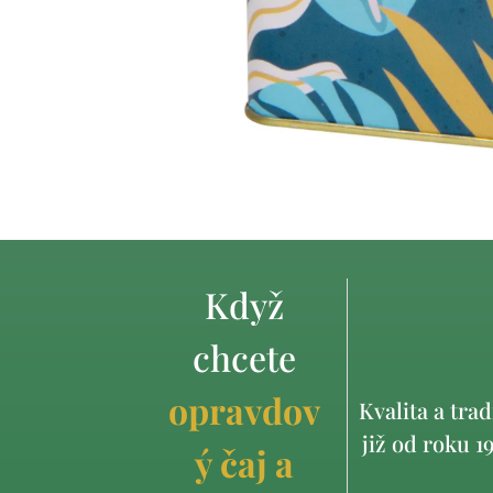
Když
chcete
opravdov
Kvalita a trad
již od roku 1
ý čaj a