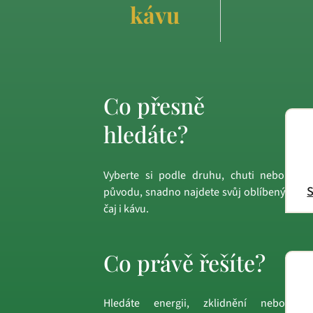
kávu
Co přesně
hledáte?
Vyberte si podle druhu, chuti nebo
S
původu, snadno najdete svůj oblíbený
čaj i kávu.
Co právě řešíte?
Hledáte energii, zklidnění nebo