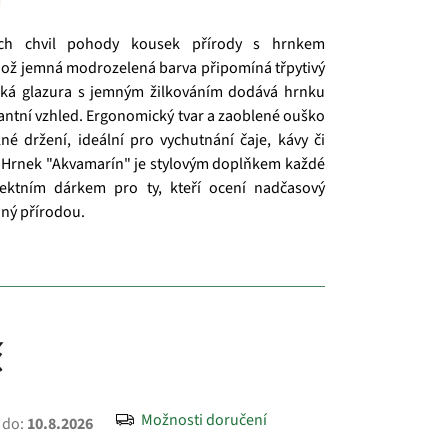
u
ch chvil pohody kousek přírody s hrnkem
hož jemná modrozelená barva připomíná třpytivý
ká glazura s jemným žilkováním dodává hrnku
gantní vzhled. Ergonomický tvar a zaoblené ouško
lné držení, ideální pro vychutnání čaje, kávy či
 Hrnek "Akvamarín" je stylovým doplňkem každé
ektním dárkem pro ty, kteří ocení nadčasový
aný přírodou.
č
Možnosti doručení
 do:
10.8.2026