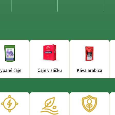
ypané čaje
Čaje v sáčku
Káva arabica