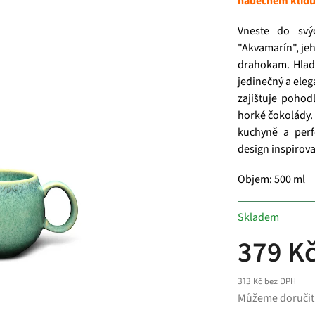
nádechem klid
Vneste do svý
"Akvamarín", je
drahokam. Hlad
jedinečný a ele
zajišťuje pohod
horké čokolády.
kuchyně a perf
design inspirov
Objem
: 500 ml
Skladem
379 K
313 Kč bez DPH
Můžeme doručit