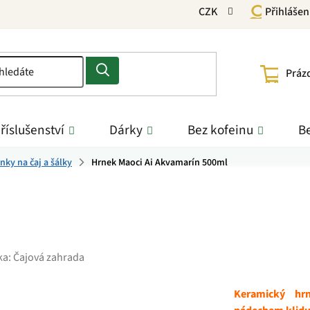
CZK
Přihlášen
NÁKU
Práz
KOŠÍ
říslušenství
Dárky
Bez kofeinu
Be
nky na čaj a šálky
Hrnek Maoci Ai Akvamarín 500ml
ka:
Čajová zahrada
Keramický hr