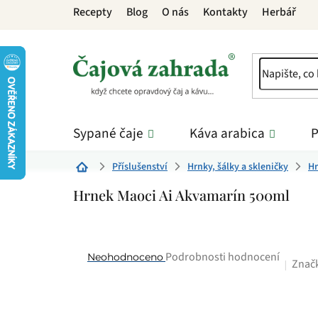
Přejít
Recepty
Blog
O nás
Kontakty
Herbář
na
obsah
Sypané čaje
Káva arabica
P
Příslušenství
Hrnky, šálky a skleničky
Hr
Domů
Hrnek Maoci Ai Akvamarín 500ml
Průměrné
Podrobnosti hodnocení
Neohodnoceno
Znač
hodnocení
produktu
je