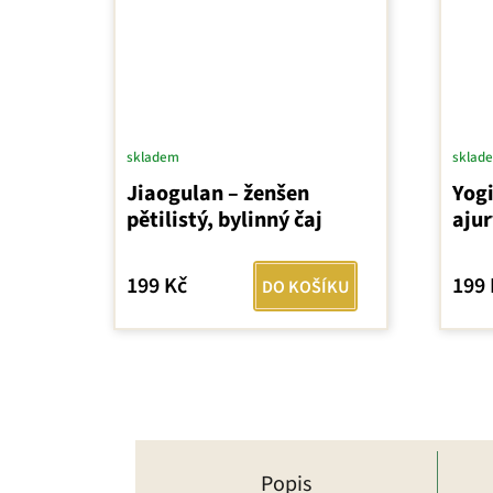
skladem
sklad
Jiaogulan – ženšen
Yog
pětilistý, bylinný čaj
ajur
199 Kč
199 
DO KOŠÍKU
Popis