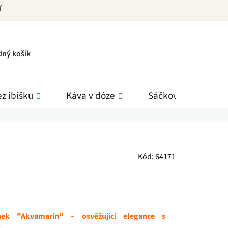
í
PNÍ
dný košík
K
z ibišku
Káva v dóze
Sáčkové čaje
Kód:
64171
nek "Akvamarín" – osvěžující elegance s