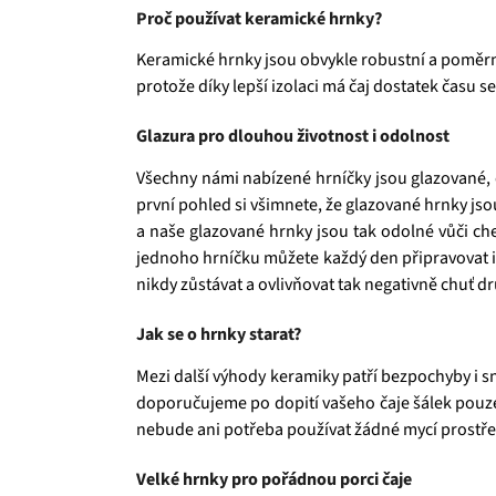
Proč používat keramické hrnky?
Keramické hrnky jsou obvykle robustní a poměrně t
protože díky lepší izolaci má čaj dostatek času s
Glazura pro dlouhou životnost i odolnost
Všechny námi nabízené hrníčky jsou glazované, c
první pohled si všimnete, že glazované hrnky jso
a naše glazované hrnky jsou tak odolné vůči ch
jednoho hrníčku můžete každý den připravovat i 
nikdy zůstávat a ovlivňovat tak negativně chuť d
Jak se o hrnky starat?
Mezi další výhody keramiky patří bezpochyby i s
doporučujeme po dopití vašeho čaje šálek pouze
nebude ani potřeba používat žádné mycí prostře
Velké hrnky pro pořádnou porci čaje