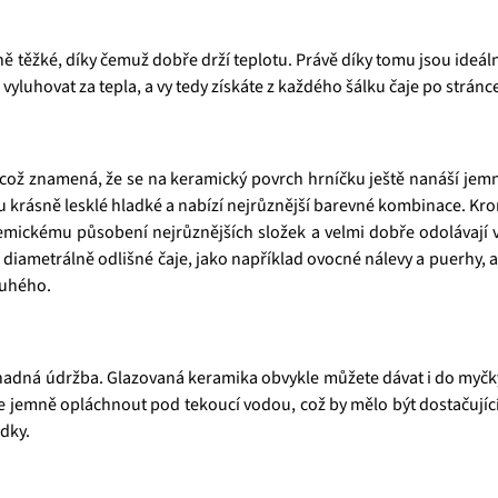
ěžké, díky čemuž dobře drží teplotu. Právě díky tomu jsou ideální p
e vyluhovat za tepla, a vy tedy získáte z každého šálku čaje po strá
ož znamená, že se na keramický povrch hrníčku ještě nanáší jemné v
u krásně lesklé hladké a nabízí nejrůznější barevné kombinace. Krom
emickému působení nejrůznějších složek a velmi dobře odolávají v
diametrálně odlišné čaje, jako například ovocné nálevy a puerhy,
ruhého.
nadná údržba. Glazovaná keramika obvykle můžete dávat i do myčky,
 jemně opláchnout pod tekoucí vodou, což by mělo být dostačujíc
dky.