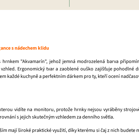
gance s nádechem klidu
 s hrnkem "Akvamarín", jehož jemná modrozelená barva připomín
vzhled. Ergonomický tvar a zaoblené ouško zajišťuje pohodlné drž
em každé kuchyně a perfektním dárkem pro ty, kteří ocení nadčaso
 kterou vidíte na monitoru, protože hrnky nejsou vyráběny strojov
rovnání s jejich skutečným vzhledem za denního světla.
ším mají široké praktické využití, díky kterému si čaj z nich budete