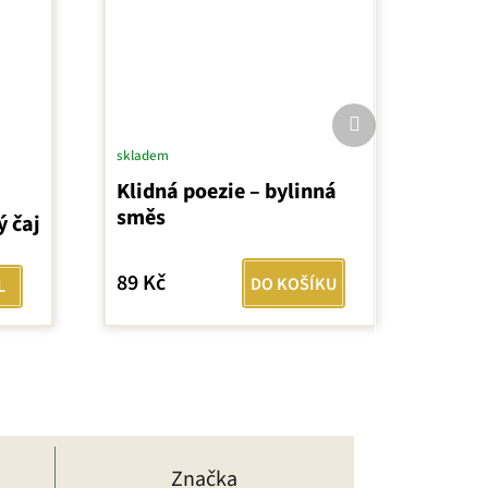
Další
produkt
skladem
Klidná poezie – bylinná
směs
ý čaj
89 Kč
DO KOŠÍKU
L
Značka