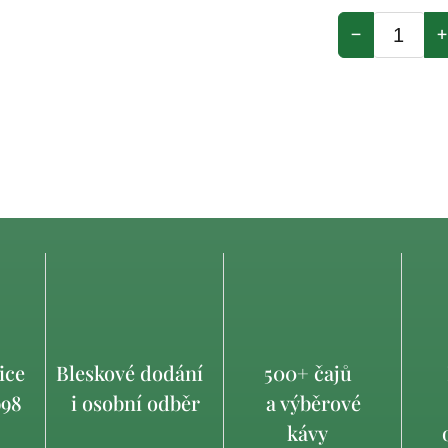
−
+
ice
Bleskové dodání
500+ čajů
998
i osobní odběr
a výběrové
kávy
o