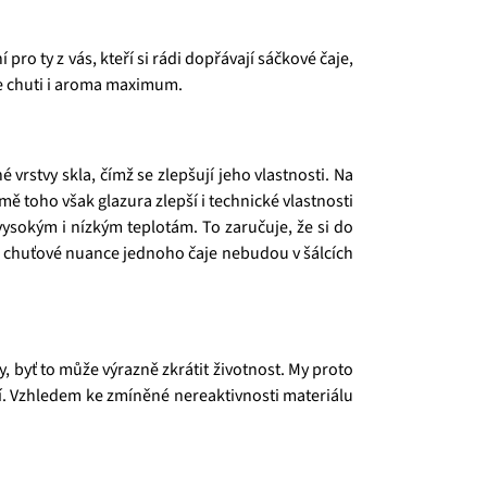
ro ty z vás, kteří si rádi dopřávají sáčkové čaje,
nce chuti i aroma maximum.
rstvy skla, čímž se zlepšují jeho vlastnosti. Na
ě toho však glazura zlepší i technické vlastnosti
ysokým i nízkým teplotám. To zaručuje, že si do
 a chuťové nuance jednoho čaje nebudou v šálcích
 byť to může výrazně zkrátit životnost. My proto
í. Vzhledem ke zmíněné nereaktivnosti materiálu