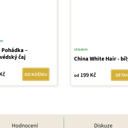
em
i Pohádka –
skladem
védský čaj
China White Hair - bíl
Kč
199 Kč
DO KOŠÍKU
DETAI
od
Hodnocení
Diskuze