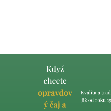
Když
chcete
opravdov
Kvalita a trad
již od roku 1
ý čaj a