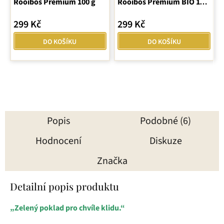
Rooibos Prémium 100 g
Rooibos Prémium BIO 100
g
299 Kč
299 Kč
DO KOŠÍKU
DO KOŠÍKU
Popis
Podobné (6)
Hodnocení
Diskuze
Značka
Detailní popis produktu
„Zelený poklad pro chvíle klidu.“