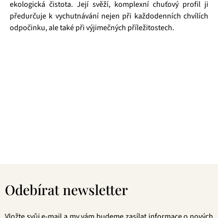
ekologická čistota. Její svěží, komplexní chuťový profil ji
předurčuje k vychutnávání nejen při každodenních chvílích
odpočinku, ale také při výjimečných příležitostech.
Čajová zahrada je naše vlastní autentická značka, která pro
vás již více než 20 let dováží stovky různých čajů, z nichž si
dokáže vybrat každý! Je jedno, jestli máte rádi prémiové
zelené čaje, nebo preferujete spíše různé ovocné směsi.
Pokud je pro vás prioritou kvalita použitých surovin, jejich
následné šetrné zpracování a také velmi přívětivá cena, pak
jste tu správně. A pevně věříme, že jakmile naše produkty
jednou ochutnáte, budete nadšení.
Z
á
Odebírat newsletter
p
a
t
Vložte svůj e-mail a my vám budeme zasílat informace o nových