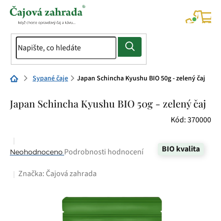
Přejít
na
NÁK
KOŠÍ
obsah
Domů
Sypané čaje
Japan Schincha Kyushu BIO 50g - zelený čaj
Japan Schincha Kyushu BIO 50g - zelený čaj
Kód:
370000
BIO kvalita
Průměrné
Podrobnosti hodnocení
Neohodnoceno
hodnocení
Značka:
Čajová zahrada
produktu
je
0,0
z