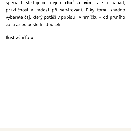
specialit sledujeme nejen
chuť a vůni
, ale i nápad,
praktičnost a radost při servírování. Díky tomu snadno
vyberete čaj, který potěší v popisu i v hrníčku – od prvního
zalití až po poslední doušek.
Ilustrační foto.
Čajová zahrada je naše vlastní autentická značka, která pro
vás již více než 20 let dováží stovky různých čajů, z nichž si
dokáže vybrat každý! Je jedno, jestli máte rádi prémiové
zelené čaje, nebo preferujete spíše různé ovocné směsi.
Pokud je pro vás prioritou kvalita použitých surovin, jejich
následné šetrné zpracování a také velmi přívětivá cena, pak
jste tu správně. A pevně věříme, že jakmile naše produkty
jednou ochutnáte, budete nadšení.