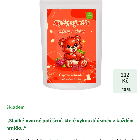
5
hvězdiček.
212
Kč
–10 %
Skladem
„Sladké ovocné potěšení, které vykouzlí úsměv v každém
hrníčku.“