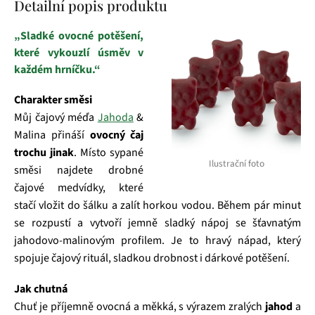
Detailní popis produktu
„Sladké ovocné potěšení,
které vykouzlí úsměv v
každém hrníčku.“
Charakter směsi
Můj čajový méďa
Jahoda
&
Malina přináší
ovocný čaj
trochu jinak
. Místo sypané
Ilustrační foto
směsi najdete drobné
čajové medvídky, které
stačí vložit do šálku a zalít horkou vodou. Během pár minut
se rozpustí a vytvoří jemně sladký nápoj se šťavnatým
jahodovo‑malinovým profilem. Je to hravý nápad, který
spojuje čajový rituál, sladkou drobnost i dárkové potěšení.
Jak chutná
Chuť je příjemně ovocná a měkká, s výrazem zralých
jahod
a