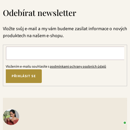
Z
á
Odebírat newsletter
p
a
t
Vložte svůj e-mail a my vám budeme zasílat informace o nových
í
produktech na našem e-shopu.
Vložením e-mailu souhlasíte s
podmínkami ochrany osobních údajů
PŘIHLÁSIT SE
V
o
+
P