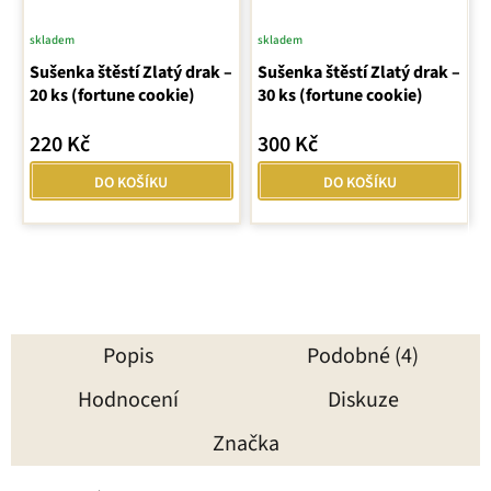
skladem
skladem
Průměrné
Sušenka štěstí Zlatý drak –
hodnocení
Sušenka štěstí Zlatý drak –
20 ks (fortune cookie)
30 ks (fortune cookie)
produktu
je
220 Kč
300 Kč
5,0
z
DO KOŠÍKU
DO KOŠÍKU
5
hvězdiček.
Popis
Podobné (4)
Hodnocení
Diskuze
Značka