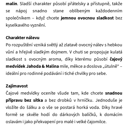
malin
. Sladší charakter působí přátelsky a přístupně, takže
se nápoj snadno stane oblíbeným každodenním
společníkem – když chcete
jemnou ovocnou sladkost
bez
kyselkavého vyznění.
Charakter nálevu
Po rozpuštění vzniká světlý až zlatavě ovocný nálev s hebkou
vůní a hřejivě sladkým dojmem. V chuti se propojuje kulatá
sladkost s ovocným aroma, díky kterému působí
čajový
medvídek Jahoda & Malina
mile, měkce a doslova „útulně“ –
ideální pro rodinné podávání i tiché chvilky pro sebe.
Zajímavost
Čajové medvídky oceníte všude tam, kde chcete
snadnou
přípravu bez sítka
a bez drobků v hrníčku. Jednoduše je
vložíte do šálku a o vše se postará horká voda. Díky hravé
formě se skvěle hodí do dárkových balíčků, k domácím
oslavám i jako překvapení pro malé i velké čajomilce.