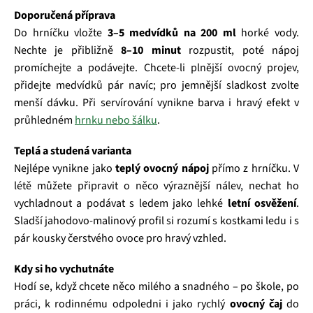
Doporučená příprava
Do hrníčku vložte
3–5 medvídků na 200 ml
horké vody.
Nechte je přibližně
8–10 minut
rozpustit, poté nápoj
promíchejte a podávejte. Chcete-li plnější ovocný projev,
přidejte medvídků pár navíc; pro jemnější sladkost zvolte
menší dávku. Při servírování vynikne barva i hravý efekt v
průhledném
hrnku nebo šálku
.
Teplá a studená varianta
Nejlépe vynikne jako
teplý ovocný nápoj
přímo z hrníčku. V
létě můžete připravit o něco výraznější nálev, nechat ho
vychladnout a podávat s ledem jako lehké
letní osvěžení
.
Sladší jahodovo‑malinový profil si rozumí s kostkami ledu i s
pár kousky čerstvého ovoce pro hravý vzhled.
Kdy si ho vychutnáte
Hodí se, když chcete něco milého a snadného – po škole, po
práci, k rodinnému odpoledni i jako rychlý
ovocný čaj
do