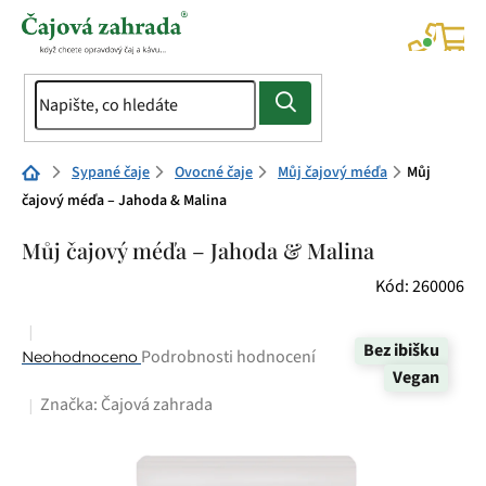
Přejít
na
NÁK
KOŠÍ
obsah
Domů
Sypané čaje
Ovocné čaje
Můj čajový méďa
Můj
čajový méďa – Jahoda & Malina
Můj čajový méďa – Jahoda & Malina
Kód:
260006
Bez ibišku
Průměrné
Podrobnosti hodnocení
Neohodnoceno
Vegan
hodnocení
Značka:
Čajová zahrada
produktu
je
0,0
z