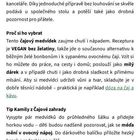
kanceláře. Díky jednoduché přípravě bez louhování se skvěle
podává u společného stolu a potěší také jako drobná
pozornost pro přátele.
Proč si ho vybrat
Tento
čajový medvídek
zaujme chutí i nápadem. Receptura
je
VEGAN bez želatiny
, takže jde o současnou alternativu k
běžným želé bonbonům i k sypanému ovocnému čaji. Vzít si
ho můžete do práce, na cesty i domů; poslouží jako
milý
dárek
a v případě chuti i jako drobná sladkost k přímému
mlsání. Aby si medvídci udrželi vůni a tvar, skladujte je v
dobře těsnící nádobě – praktická je například
dóza na čaj a
kávu
.
Tip Kamily z Čajové zahrady
Vysypte pár medvídků do průhledného šálku a přidejte
horkou vodu – děti budou nadšeně pozorovat, jak se
méďa
mění v ovocný nápoj
. Do dárkového balíčku přiložte hezký