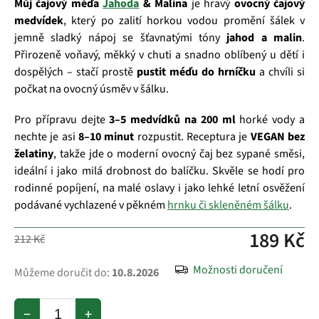
Můj čajový méďa
Jahoda
& Malina
je hravý
ovocný čajový
medvídek
, který po zalití horkou vodou promění šálek v
jemně sladký nápoj se šťavnatými tóny
jahod a malin
.
Přirozeně voňavý, měkký v chuti a snadno oblíbený u dětí i
dospělých – stačí prostě
pustit méďu do hrníčku
a chvíli si
počkat na ovocný úsměv v šálku.
Pro přípravu dejte
3–5 medvídků na 200 ml
horké vody a
nechte je asi
8–10 minut
rozpustit. Receptura je
VEGAN bez
želatiny
, takže jde o moderní ovocný čaj bez sypané směsi,
ideální i jako milá drobnost do balíčku. Skvěle se hodí pro
rodinné popíjení, na malé oslavy i jako lehké letní osvěžení
podávané vychlazené v pěkném
hrnku či skleněném šálku
.
189 Kč
212 Kč
Možnosti doručení
Můžeme doručit do:
10.8.2026
−
+