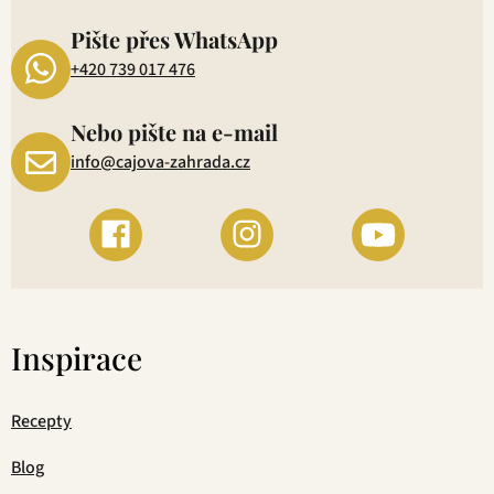
1
Pište přes WhatsApp
+420 739 017 476
Nebo pište na e-mail
info@cajova-zahrada.cz
Inspirace
Recepty
Blog