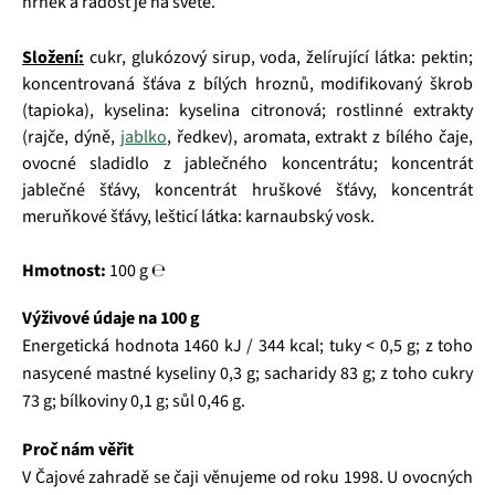
hrnek a radost je na světě.
Složení:
cukr, glukózový sirup, voda, želírující látka: pektin;
koncentrovaná šťáva z bílých hroznů, modifikovaný škrob
(tapioka), kyselina: kyselina citronová; rostlinné extrakty
(rajče, dýně,
jablko
, ředkev), aromata, extrakt z bílého čaje,
ovocné sladidlo z jablečného koncentrátu; koncentrát
jablečné šťávy, koncentrát hruškové šťávy, koncentrát
meruňkové šťávy, lešticí látka: karnaubský vosk.
Hmotnost:
100 g ℮
Výživové údaje na 100 g
Energetická hodnota 1460 kJ / 344 kcal; tuky < 0,5 g; z toho
nasycené mastné kyseliny 0,3 g; sacharidy 83 g; z toho cukry
73 g; bílkoviny 0,1 g; sůl 0,46 g.
Proč nám věřit
V Čajové zahradě se čaji věnujeme od roku 1998. U ovocných