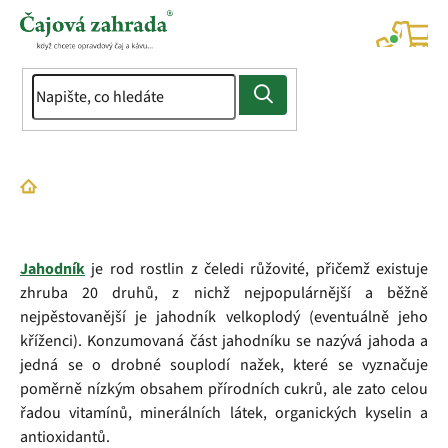
Přejít
na
NÁK
KOŠÍ
obsah
Domů
Slovník pojmů
Jahoda
Jahodník
je rod rostlin z čeledi růžovité, přičemž existuje
zhruba 20 druhů, z nichž nejpopulárnější a běžně
nejpěstovanější je jahodník velkoplodý (eventuálně jeho
kříženci). Konzumovaná část jahodníku se nazývá jahoda a
jedná se o drobné souplodí nažek, které se vyznačuje
poměrně nízkým obsahem přírodních cukrů, ale zato celou
řadou vitamínů, minerálních látek, organických kyselin a
antioxidantů.