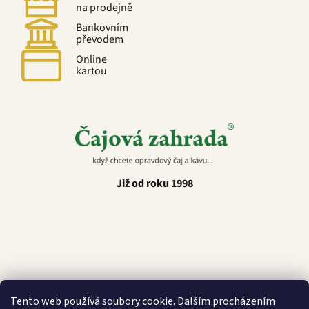
na prodejně
Bankovním
převodem
Online
kartou
Již od roku 1998
Latino Café
Tento web používá soubory cookie. Dalším procházením