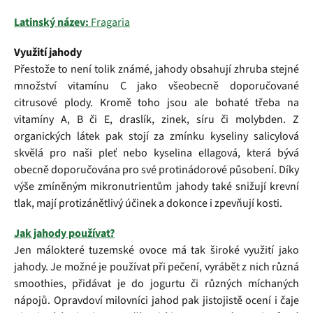
Latinský název:
Fragaria
Využití jahody
Přestože to není tolik známé, jahody obsahují zhruba stejné
množství vitamínu C jako všeobecně doporučované
citrusové plody. Kromě toho jsou ale bohaté třeba na
vitamíny A, B či E, draslík, zinek, síru či molybden. Z
organických látek pak stojí za zmínku kyseliny salicylová
skvělá pro naši pleť nebo kyselina ellagová, která bývá
obecně doporučována pro své protinádorové působení. Díky
výše zmíněným mikronutrientům jahody také snižují krevní
tlak, mají protizánětlivý účinek a dokonce i zpevňují kosti.
Jak jahody používat?
Jen málokteré tuzemské ovoce má tak široké využití jako
jahody. Je možné je používat při pečení, vyrábět z nich různá
smoothies, přidávat je do jogurtu či různých míchaných
nápojů. Opravdoví milovníci jahod pak jistojistě ocení i čaje