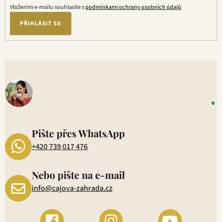
Vložením e-mailu souhlasíte s
podmínkami ochrany osobních údajů
PŘIHLÁSIT SE
V
o
+
P
1
Pište přes WhatsApp
+420 739 017 476
Nebo pište na e-mail
info@cajova-zahrada.cz