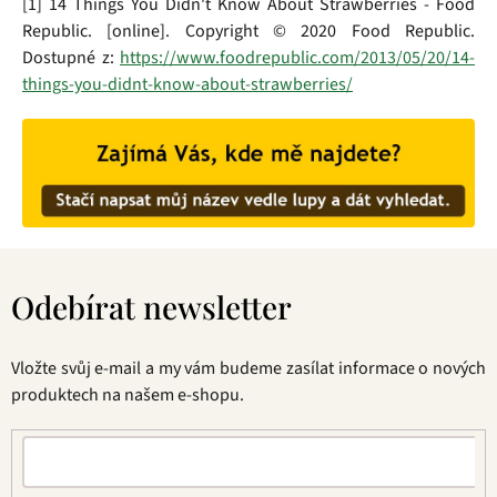
[1] 14 Things You Didn't Know About Strawberries - Food
Republic. [online]. Copyright © 2020 Food Republic.
Dostupné z:
https://www.foodrepublic.com/2013/05/20/14-
things-you-didnt-know-about-strawberries/
Z
á
Odebírat newsletter
p
a
t
Vložte svůj e-mail a my vám budeme zasílat informace o nových
í
produktech na našem e-shopu.