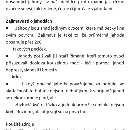
obsahující jahody - v naší nabídce proto máme jak různé
ovocné směsi, tak i zelené, černé či jiné čaje s jahodami.
Zajímavosti o jahodách
● Jahody jsou snad jediným ovocem, které má pecky i na
svém povrchu. Zajímavé je také to, že průměrná jahoda
obsahuje přes 200
takových peciček.
● Jahody používali již staří Římané, kteří tomuto ovoci
přisuzovali doslova kouzelnou moc - léčili pomocí jahod
deprese, slabosti i bolest v
krku.
● I když obecně jahody považujeme za bobule, ve
skutečnosti to bobule nejsou, neboť jednak v případě jahod
se nekonzumuje plod, ale
zbytnělé květní lůžko a jednak protože semínka nejsou
kryta dužinou, ale objevují se na povrchu.
Použité zdroje