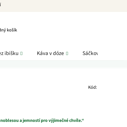
í
PNÍ
dný košík
K
z ibišku
Káva v dóze
Sáčkové čaje
Kód:
s noblesou a jemností pro výjimečné chvíle.“