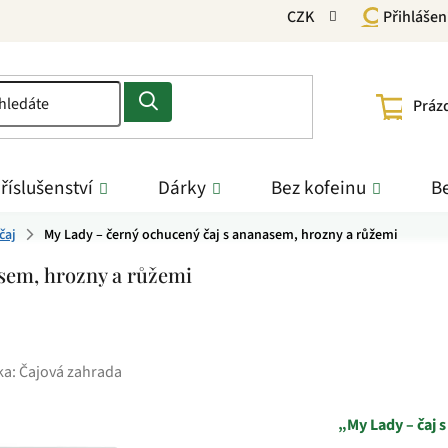
CZK
Přihlášen
NÁKU
Práz
KOŠÍ
říslušenství
Dárky
Bez kofeinu
Be
čaj
My Lady – černý ochucený čaj s ananasem, hrozny a růžemi
asem, hrozny a růžemi
ka:
Čajová zahrada
„My Lady – čaj 