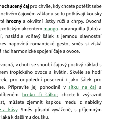
 ochucený čaj
pro chvíle, kdy chcete potěšit sebe
 poctivém čajovém základu se tu potkávají kousky
até
hrozny
a okvětní lístky růží a chrpy. Ovocná
 exotickým akcentem
mango
–naranquilla (lulo) a
ní, nasládle voňavý šálek s jemnou slavnostní
zev napovídá romantické gesto, směs si získá
 rád harmonické spojení čaje a ovoce.
vocná, v chuti se snoubí čajový poctivý základ s
kem tropického ovoce a květin. Skvěle se hodí
rek, pro odpolední posezení i jako šálek pro
ne. Připravíte jej pohodlně v
sítku na čaj
a
oblíbeném
hrnku či šálku
; chcete‑li zvýraznit
st, můžete zjemnit kapkou medu z nabídky
e a kávy
. Směs působí vyváženě, s příjemným
 láká k dalšímu doušku.