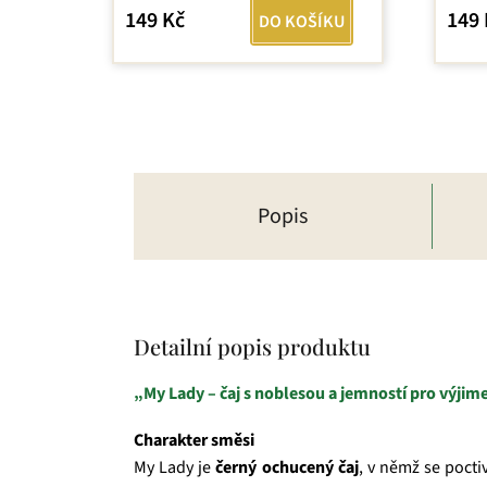
je
149 Kč
149 
DO KOŠÍKU
5,0
z
5
hvězd
Popis
Detailní popis produktu
„My Lady – čaj s noblesou a jemností pro výjime
Charakter směsi
My Lady je
černý ochucený čaj
, v němž se pocti