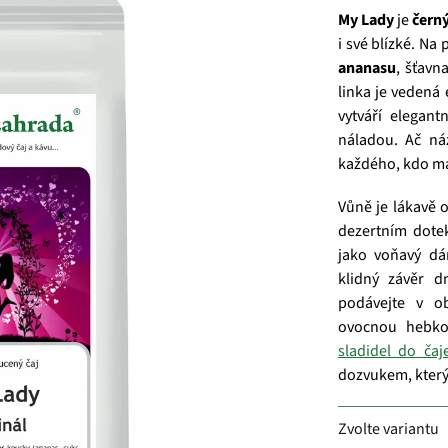
My Lady
je
černý
i své blízké. Na
ananasu
, šťavn
linka je vedená
vytváří elegant
náladou. Ač ná
každého, kdo má
Vůně je lákavě o
dezertním dote
jako voňavý dá
klidný závěr d
podávejte v 
ovocnou hebko
sladidel do čaj
dozvukem, který
Zvolte variantu