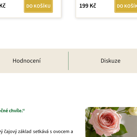
Kč
199 Kč
DO KOŠÍKU
DO KOŠÍ
iček.
Hodnocení
Diskuze
čné chvíle.“
vý čajový základ setkává s ovocem a