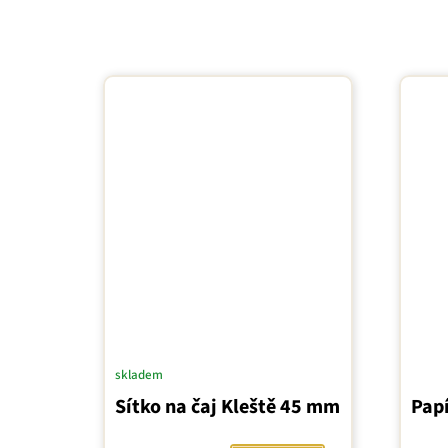
skladem
Prům
Sítko na čaj Kleště 45 mm
Papí
hodn
prod