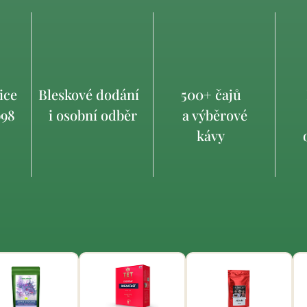
ice
Bleskové dodání
500+ čajů
998
i osobní odběr
a výběrové
kávy
o