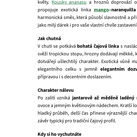
květy.
Kousky ananasu
a hroznů doprovází okv
propojuje exotická linka
mango
–naranquilla
harmonická směs, která působí slavnostně a při
jako milý dárek i pro vaše vlastní chvíle zastavení
Jak chutná
V chuti se potkává
bohatá čajová linka
s naslá
svěží tropickou stopu, hrozny dodávají měkké, ku
dotvářejí ušlechtilý charakter. Exotická vůně 
elegantního celku s jemně
elegantním doz
přípravou i s decentním doslazením.
Charakter nálevu
Po zalití vzniká
jantarově až měděně laděný 
ovoce a jemným květinovým nádechem. Kratší lo
hladký průběh, delší čas přinese výraznější cha
závěr typický pro tradiční čajový profil.
Kdy si ho vychutnáte