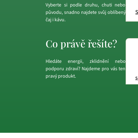
Vyberte si podle druhu, chuti nebo
S
původu, snadno najdete svůj oblíbený
čaj i kávu.
Co právě řešíte?
Hledáte energii, zklidnění nebo
podporu zdraví? Najdeme pro vás ten
pravý produkt.
s