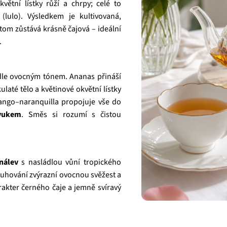
ětní lístky růží a chrpy; celé to
(lulo). Výsledkem je kultivovaná,
tom zůstává krásně čajová – ideální
.
dle ovocným tónem. Ananas přináší
laté tělo a květinové okvětní lístky
mango–naranquilla propojuje vše do
vukem
. Směs si rozumí s čistou
nálev
s nasládlou vůní tropického
uhování zvýrazní ovocnou svěžest a
rakter černého čaje a jemně svíravý