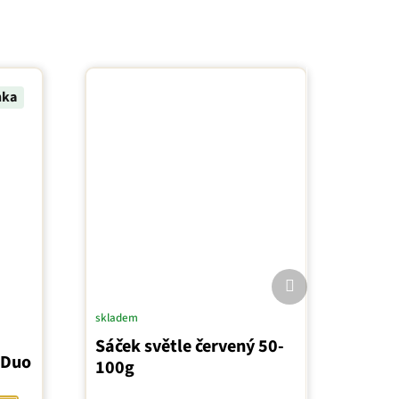
nka
Další
produkt
skladem
Sáček světle červený 50-
 Duo
100g