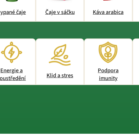
ypané čaje
Čaje v sáčku
Káva arabica
Energie a
Podpora
Klid a stres
oustředění
imunity