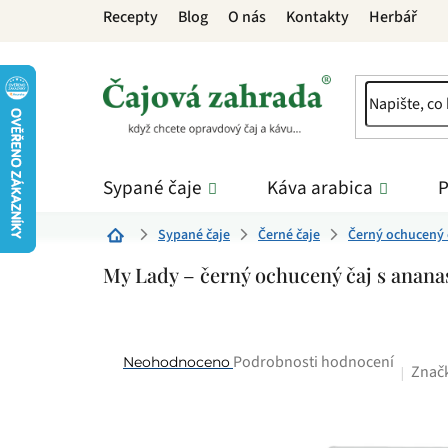
Přejít
Recepty
Blog
O nás
Kontakty
Herbář
na
obsah
Sypané čaje
Káva arabica
P
Sypané čaje
Černé čaje
Černý ochucený 
Domů
My Lady – černý ochucený čaj s anan
Průměrné
Podrobnosti hodnocení
Neohodnoceno
Znač
hodnocení
produktu
je