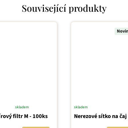
Související produkty
Novi
skladem
skladem
ěrné
rový filtr M - 100ks
Nerezové sítko na čaj
ocení
uktu