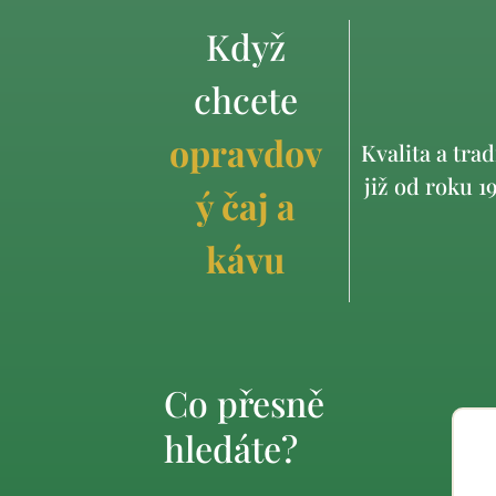
Když
chcete
opravdov
Kvalita a trad
již od roku 1
ý čaj a
kávu
Co přesně
hledáte?