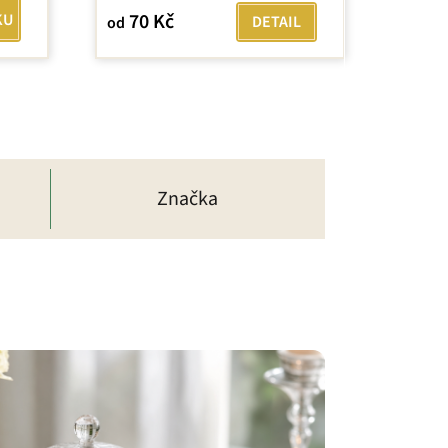
70 Kč
KU
DETAIL
od
Značka