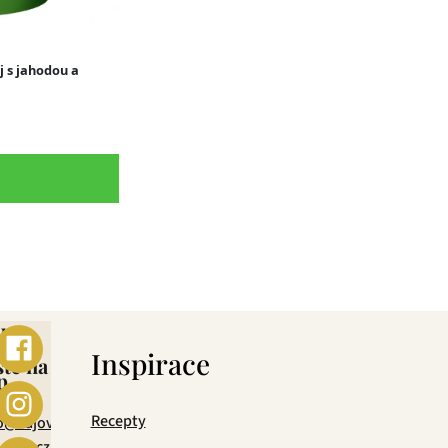
ebo
s
Inspirace
šte na
p
mail
Recepty
o@cajova-
rada.cz