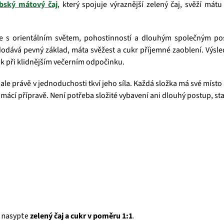
bský mátový čaj
, který spojuje výraznější zelený čaj, svěží má
uje s orientálním světem, pohostinností a dlouhým společným po
 dodává pevný základ, máta svěžest a cukr příjemné zaoblení. Výsled
ak při klidnějším večerním odpočinku.
 právě v jednoduchosti tkví jeho síla. Každá složka má své místo a 
omácí přípravě. Není potřeba složité vybavení ani dlouhý postup, sta
y nasypte
zelený čaj a cukr v poměru 1:1
.