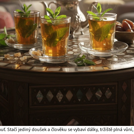
ť. Stačí jediný doušek a člověku se vybaví dálky, tržiště plná vůní