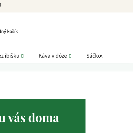
í
PNÍ
dný košík
K
z ibišku
Káva v dóze
Sáčkové čaje
 u vás doma