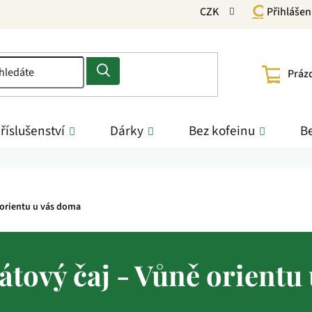
CZK
Přihlášen
NÁKU
Práz
KOŠÍ
říslušenství
Dárky
Bez kofeinu
Be
 orientu u vás doma
tový čaj - Vůně orientu