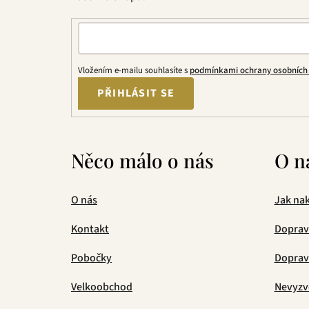
Vložením e-mailu souhlasíte s
podmínkami ochrany osobních
PŘIHLÁSIT SE
Něco málo o nás
O n
O nás
Jak na
Kontakt
Doprav
Pobočky
Doprava
Velkoobchod
Nevyzv