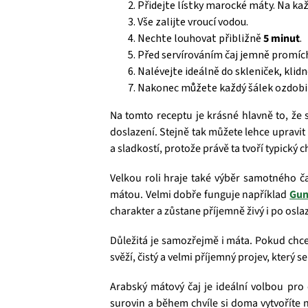
Přidejte lístky marocké máty. Na kaž
Vše zalijte vroucí vodou.
Nechte louhovat přibližně
5 minut
.
Před servírováním čaj jemně promíche
Nalévejte ideálně do skleniček, klidně
Nakonec můžete každý šálek ozdobit
Na tomto receptu je krásné hlavně to, že 
doslazení. Stejně tak můžete lehce upravit
a sladkostí, protože právě ta tvoří typický 
Velkou roli hraje také výběr samotného ča
mátou. Velmi dobře funguje například
Gu
charakter a zůstane příjemně živý i po osla
Důležitá je samozřejmě i máta. Pokud chcete
svěží, čistý a velmi příjemný projev, který
Arabský mátový čaj je ideální volbou pro
surovin a během chvíle si doma vytvoříte 