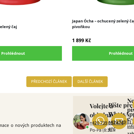
PŘEDCHOZÍ ČLÁNEK
DALŠÍ ČLÁNEK
N
Pište pře
Volejte a
pi
WhatsAp
objednávejte
e-
+420 739 017
+420 739 017 476
rmace o nových produktech na
inf
476
Po-Pá (8:30 –
zah