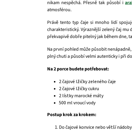
nikam nespěchá. Přesně tak působí i
ara
atmosférou.
Právě tento typ čaje si mnoho lidí spoj
charakteristický. Výraznější zelený čaj mu
překvapivě dobře pitelný jak během dne, t
Na první pohled může působit nenápadně, ale
plný chuti a působí velmi autenticky i při d
Na 2 porce budete potřebovat:
2 čajové lžičky zeleného čaje
2 čajové lžičky cukru
2 lístky marocké máty
500 ml vroucí vody
Postup krok za krokem:
Do čajové konvice nebo větší nádob