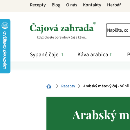
Přejít
Recepty
Blog
O nás
Kontakty
Herbář
na
obsah
Sypané čaje
Káva arabica
P
Recepty
Arabský mátový čaj - Vůně
Domů
Arabský má