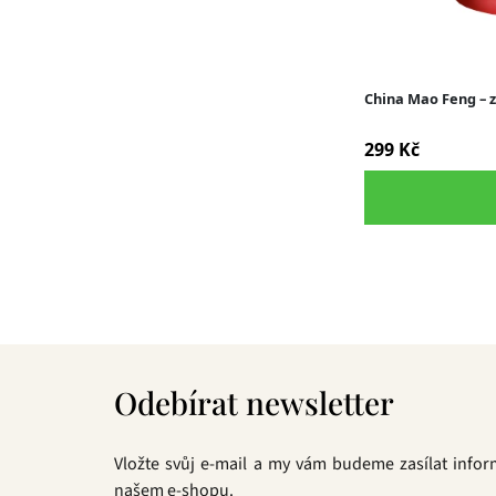
Z
á
Odebírat newsletter
p
a
t
Vložte svůj e-mail a my vám budeme zasílat info
í
našem e-shopu.