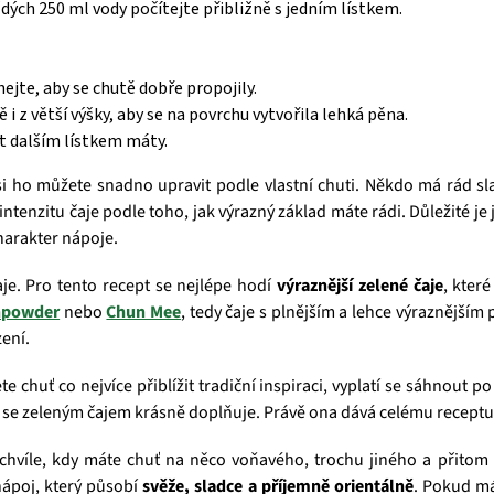
dých 250 ml vody počítejte přibližně s jedním lístkem.
jte, aby se chutě dobře propojily.
 i z větší výšky, aby se na povrchu vytvořila lehká pěna.
 dalším lístkem máty.
si ho můžete snadno upravit podle vlastní chuti. Někdo má rád sl
 intenzitu čaje podle toho, jak výrazný základ máte rádi. Důležité 
charakter nápoje.
je. Pro tento recept se nejlépe hodí
výraznější zelené čaje
, kter
npowder
nebo
Chun Mee
, tedy čaje s plnějším a lehce výraznějším 
zení.
 chuť co nejvíce přiblížit tradiční inspiraci, vyplatí se sáhnout p
 se se zeleným čajem krásně doplňuje. Právě ona dává celému receptu 
 chvíle, kdy máte chuť na něco voňavého, trochu jiného a přitom
nápoj, který působí
svěže, sladce a příjemně orientálně
. Pokud má