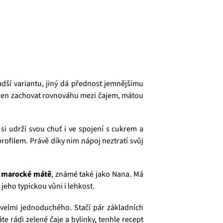
adší variantu, jiný dá přednost jemnějšímu
je jen zachovat rovnováhu mezi čajem, mátou
é si udrží svou chuť i ve spojení s cukrem a
profilem. Právě díky nim nápoj neztratí svůj
o
marocké mátě
, známé také jako Nana. Má
jeho typickou vůni i lehkost.
 velmi jednoduchého. Stačí pár základních
te rádi zelené čaje a bylinky, tenhle recept