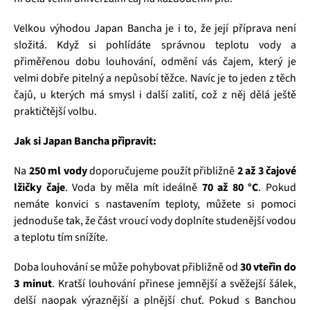
Velkou výhodou Japan Bancha je i to, že její příprava není
složitá. Když si pohlídáte správnou teplotu vody a
přiměřenou dobu louhování, odmění vás čajem, který je
velmi dobře pitelný a nepůsobí těžce. Navíc je to jeden z těch
čajů, u kterých má smysl i další zalití, což z něj dělá ještě
praktičtější volbu.
Jak si Japan Bancha připravit:
Na
250 ml vody
doporučujeme použít přibližně
2 až 3 čajové
lžičky čaje
. Voda by měla mít ideálně
70 až 80 °C
. Pokud
nemáte konvici s nastavením teploty, můžete si pomoci
jednoduše tak, že část vroucí vody doplníte studenější vodou
a teplotu tím snížíte.
Doba louhování se může pohybovat přibližně od
30 vteřin do
3 minut
. Kratší louhování přinese jemnější a svěžejší šálek,
delší naopak výraznější a plnější chuť. Pokud s Banchou