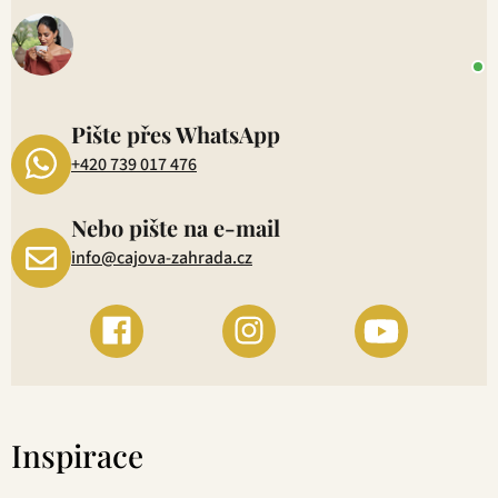
o
+
P
1
Pište přes WhatsApp
+420 739 017 476
Nebo pište na e-mail
info@cajova-zahrada.cz
Inspirace