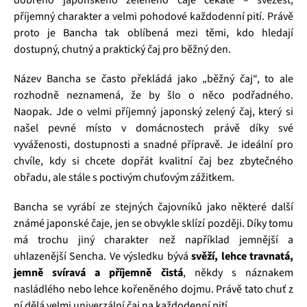
dobrého japonského zeleného čaje čekáte – svěžest,
příjemný charakter a velmi pohodové každodenní pití. Právě
proto je Bancha tak oblíbená mezi těmi, kdo hledají
dostupný, chutný a praktický čaj pro běžný den.
Název Bancha se často překládá jako „běžný čaj“, to ale
rozhodně neznamená, že by šlo o něco podřadného.
Naopak. Jde o velmi příjemný japonský zelený čaj, který si
našel pevné místo v domácnostech právě díky své
vyváženosti, dostupnosti a snadné přípravě. Je ideální pro
chvíle, kdy si chcete dopřát kvalitní čaj bez zbytečného
obřadu, ale stále s poctivým chuťovým zážitkem.
Bancha se vyrábí ze stejných čajovníků jako některé další
známé japonské čaje, jen se obvykle sklízí později. Díky tomu
má trochu jiný charakter než například jemnější a
uhlazenější Sencha. Ve výsledku bývá
svěží, lehce travnatá,
jemně svíravá a příjemně čistá
, někdy s náznakem
nasládlého nebo lehce kořeněného dojmu. Právě tato chuť z
ní dělá velmi univerzální čaj na každodenní pití.