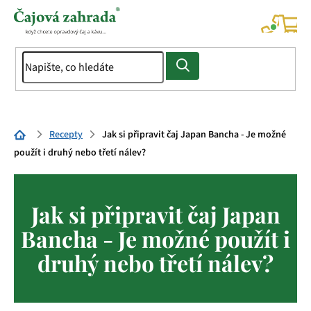
Přejít
na
NÁK
KOŠÍ
obsah
Domů
Recepty
Jak si připravit čaj Japan Bancha - Je možné
použít i druhý nebo třetí nálev?
Jak si připravit čaj Japan
Bancha - Je možné použít i
druhý nebo třetí nálev?