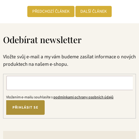
PŘEDCHOZÍ ČLÁNEK
DALŠÍ ČLÁNEK
Z
á
Odebírat newsletter
p
a
t
Vložte svůj e-mail a my vám budeme zasílat informace o nových
í
produktech na našem e-shopu.
Vložením e-mailu souhlasíte s
podmínkami ochrany osobních údajů
PŘIHLÁSIT SE
V