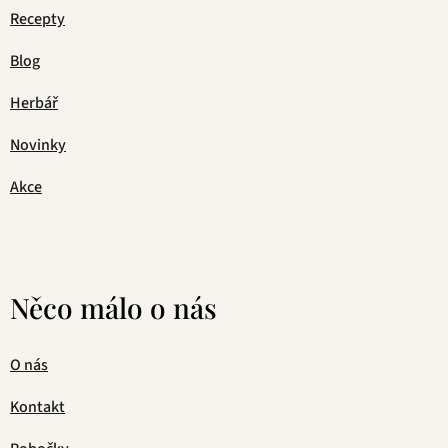
Recepty
Blog
Herbář
Novinky
Akce
Něco málo o nás
O nás
Kontakt