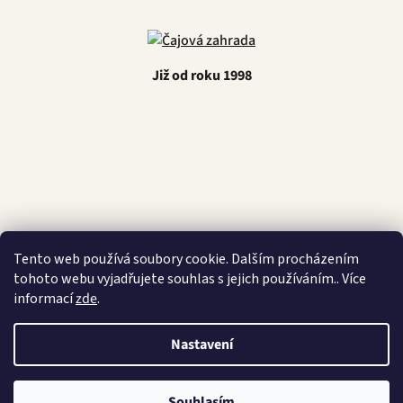
Již od roku 1998
Latino Café
Tento web používá soubory cookie. Dalším procházením
tohoto webu vyjadřujete souhlas s jejich používáním.. Více
informací
zde
.
Nastavení
Vytvořil Shoptet
Copyright 2026
Čajová zahrada
. Všechna práva vyhrazena.
Souhlasím