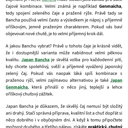
čajové kombinace. Velmi známá je například
Genmaicha
,
tedy spojení zeleného čaje a pražené rýže. Právě tady se
Bancha používá velmi často a výsledkem je nápoj s příjemně
oříškovým, jemně praženým charakterem. Pokud vás baví
objevovat nové chutě, je to velmi příjemný krok dál.
A jakou Banchu vybrat? Právě u tohoto čaje je krásně vidět,
že i dostupnější varianta může nabídnout velmi pěknou
kvalitu.
Japan Bancha
je skvělá volba pro každodenní pití,
kdy chcete spolehlivý, svěží a příjemně vyvážený japonský
zelený čaj. Pokud vás naopak láká spíš kombinace s
praženou rýží, velmi zajímavou alternativou je také
Japan
Genmaicha
, která přináší o něco jiný, teplejší a lehce
oříškový chuťový zážitek.
Japan Bancha je důkazem, že skvělý čaj nemusí být složitý
ani drahý. Stačí správná příprava, kvalitní list a chuť dopřát si
něco dobrého i v obyčejném dni. A když k tomu připočtete
možnost druhého a třetího nálevu, získáte
praktický, chutný