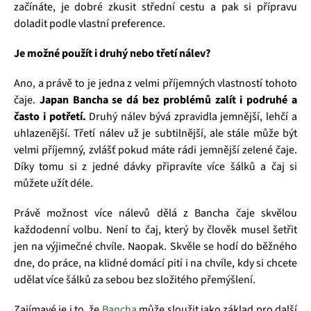
začínáte, je dobré zkusit střední cestu a pak si přípravu
doladit podle vlastní preference.
Je možné použít i druhý nebo třetí nálev?
Ano, a právě to je jedna z velmi příjemných vlastností tohoto
čaje.
Japan Bancha se dá bez problémů zalít i podruhé a
často i potřetí.
Druhý nálev bývá zpravidla jemnější, lehčí a
uhlazenější. Třetí nálev už je subtilnější, ale stále může být
velmi příjemný, zvlášť pokud máte rádi jemnější zelené čaje.
Díky tomu si z jedné dávky připravíte více šálků a čaj si
můžete užít déle.
Právě možnost více nálevů dělá z Bancha čaje skvělou
každodenní volbu. Není to čaj, který by člověk musel šetřit
jen na výjimečné chvíle. Naopak. Skvěle se hodí do běžného
dne, do práce, na klidné domácí pití i na chvíle, kdy si chcete
udělat více šálků za sebou bez složitého přemýšlení.
Zajímavé je i to, že
Bancha
může sloužit jako základ pro další