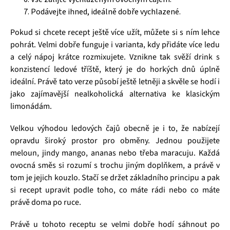
Podávejte ihned, ideálně dobře vychlazené.
Pokud si chcete recept ještě více užít, můžete si s ním lehce
pohrát. Velmi dobře funguje i varianta, kdy přidáte více ledu
a celý nápoj krátce rozmixujete. Vznikne tak svěží drink s
konzistencí ledové tříště, který je do horkých dnů úplně
ideální. Právě tato verze působí ještě letněji a skvěle se hodí i
jako zajímavější nealkoholická alternativa ke klasickým
limonádám.
Velkou výhodou ledových čajů obecně je i to, že nabízejí
opravdu široký prostor pro obměny. Jednou použijete
meloun, jindy mango, ananas nebo třeba maracuju. Každá
ovocná směs si rozumí s trochu jiným doplňkem, a právě v
tom je jejich kouzlo. Stačí se držet základního principu a pak
si recept upravit podle toho, co máte rádi nebo co máte
právě doma po ruce.
Právě u tohoto receptu se velmi dobře hodí sáhnout po