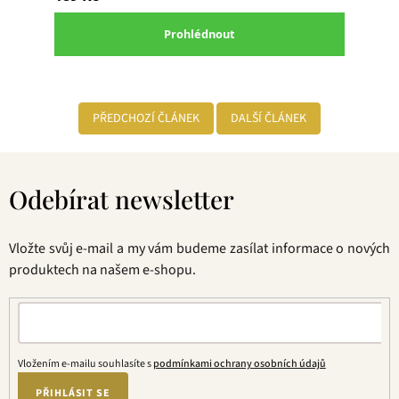
PŘEDCHOZÍ ČLÁNEK
DALŠÍ ČLÁNEK
Z
á
Odebírat newsletter
p
a
t
Vložte svůj e-mail a my vám budeme zasílat informace o nových
í
produktech na našem e-shopu.
Vložením e-mailu souhlasíte s
podmínkami ochrany osobních údajů
PŘIHLÁSIT SE