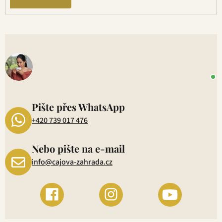
V
o
+
P
1
Pište přes WhatsApp
+420 739 017 476
Nebo pište na e-mail
info@cajova-zahrada.cz