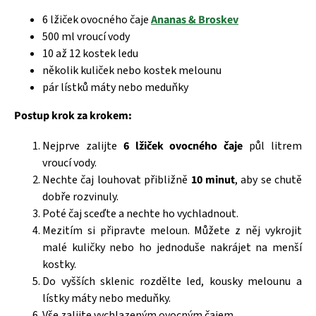
6 lžiček ovocného čaje
Ananas & Broskev
500 ml vroucí vody
10 až 12 kostek ledu
několik kuliček nebo kostek melounu
pár lístků máty nebo meduňky
Postup krok za krokem:
Nejprve zalijte
6 lžiček ovocného čaje
půl litrem
vroucí vody.
Nechte čaj louhovat přibližně
10 minut
, aby se chutě
dobře rozvinuly.
Poté čaj sceďte a nechte ho vychladnout.
Mezitím si připravte meloun. Můžete z něj vykrojit
malé kuličky nebo ho jednoduše nakrájet na menší
kostky.
Do vyšších sklenic rozdělte led, kousky melounu a
lístky máty nebo meduňky.
Vše zalijte vychlazeným ovocným čajem.