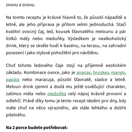
znovu a znovu.
Na tomto receptu je krásné hlavně to, že působí nápaditě a
letně, ale jeho příprava je přitom velmi jednoduchá. Stačí
kvalitní ovocný čaj, led, kousek šťavnatého melounu a pár
lístků máty nebo meduňky. Výsledkem je nealkoholický
drink, který se skvěle hodí k bazénu, na terasu, na zahradní
posezení i jako stylové pohoštění pro návštěvu.
Chuť tohoto ledového čaje stojí na příjemně exotickém
základu. Kombinace ovoce, jako je
ananas
,
broskev
,
mango
,
papája
nebo maracuja, působí šťavnatě, sladce a letně.
Meloun drink zjemní a dodá mu ještě osvěžující charakter,
zatímco máta nebo
meduňka
celý nápoj krásně provoní a
odlehčí. Právě díky tomu je tento recept ideální pro dny, kdy
máte chuť na něco výrazného, ale stále lehkého a dobře
pitelného.
Na 2 porce budete potřebovat: