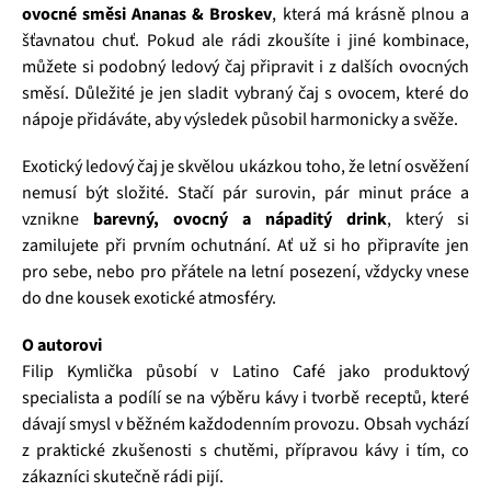
ovocné směsi Ananas & Broskev
, která má krásně plnou a
šťavnatou chuť. Pokud ale rádi zkoušíte i jiné kombinace,
můžete si podobný ledový čaj připravit i z dalších ovocných
směsí. Důležité je jen sladit vybraný čaj s ovocem, které do
nápoje přidáváte, aby výsledek působil harmonicky a svěže.
Exotický ledový čaj je skvělou ukázkou toho, že letní osvěžení
nemusí být složité. Stačí pár surovin, pár minut práce a
vznikne
barevný, ovocný a nápaditý drink
, který si
zamilujete při prvním ochutnání. Ať už si ho připravíte jen
pro sebe, nebo pro přátele na letní posezení, vždycky vnese
do dne kousek exotické atmosféry.
O autorovi
Filip Kymlička působí v Latino Café jako produktový
specialista a podílí se na výběru kávy i tvorbě receptů, které
dávají smysl v běžném každodenním provozu. Obsah vychází
z praktické zkušenosti s chutěmi, přípravou kávy i tím, co
zákazníci skutečně rádi pijí.