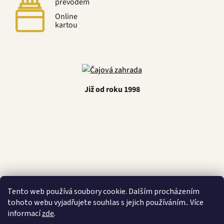
převodem
Online
kartou
Již od roku 1998
Latino Café
Tento web používá soubory cookie. Dalším procházením
tohoto webu vyjadřujete souhlas s jejich používáním.. Více
informací
zde
.