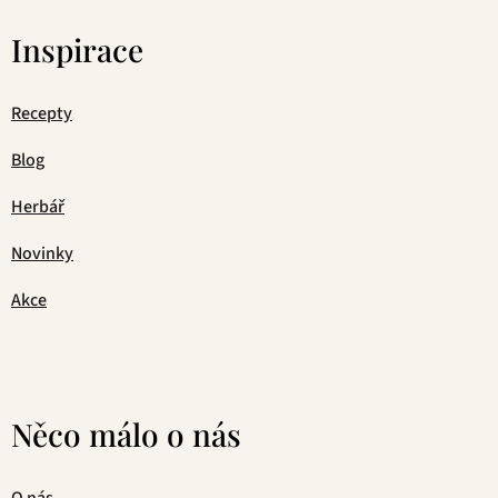
Inspirace
Recepty
Blog
Herbář
Novinky
Akce
Něco málo o nás
O nás