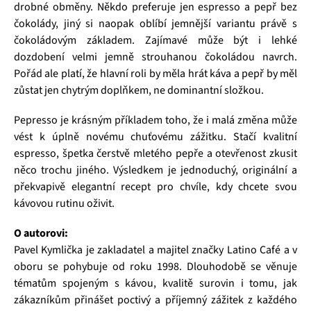
drobné obměny. Někdo preferuje jen espresso a pepř bez
čokolády, jiný si naopak oblíbí jemnější variantu právě s
čokoládovým základem. Zajímavé může být i lehké
dozdobení velmi jemně strouhanou čokoládou navrch.
Pořád ale platí, že hlavní roli by měla hrát káva a pepř by měl
zůstat jen chytrým doplňkem, ne dominantní složkou.
Pepresso je krásným příkladem toho, že i malá změna může
vést k úplně novému chuťovému zážitku. Stačí kvalitní
espresso, špetka čerstvě mletého pepře a otevřenost zkusit
něco trochu jiného. Výsledkem je jednoduchý, originální a
překvapivě elegantní recept pro chvíle, kdy chcete svou
kávovou rutinu oživit.
O autorovi:
Pavel Kymlička je zakladatel a majitel značky Latino Café a v
oboru se pohybuje od roku 1998. Dlouhodobě se věnuje
tématům spojeným s kávou, kvalitě surovin i tomu, jak
zákazníkům přinášet poctivý a příjemný zážitek z každého