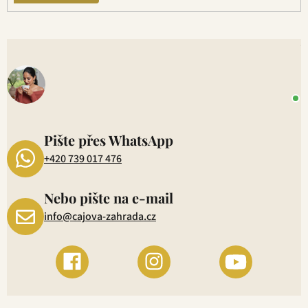
V
o
+
P
1
Pište přes WhatsApp
+420 739 017 476
Nebo pište na e-mail
info@cajova-zahrada.cz