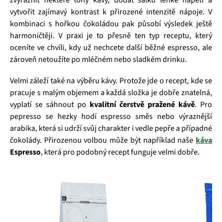
zvýraznit některé tóny kávy, dodat šálku lehké napětí a
vytvořit zajímavý kontrast k přirozené intenzitě nápoje. V
kombinaci s hořkou čokoládou pak působí výsledek ještě
harmoničtěji. V praxi je to přesně ten typ receptu, který
oceníte ve chvíli, kdy už nechcete další běžné espresso, ale
zároveň netoužíte po mléčném nebo sladkém drinku.
Velmi záleží také na výběru kávy. Protože jde o recept, kde se
pracuje s malým objemem a každá složka je dobře znatelná,
vyplatí se sáhnout po
kvalitní čerstvě pražené kávě
. Pro
pepresso se hezky hodí espresso směs nebo výraznější
arabika, která si udrží svůj charakter i vedle pepře a případné
čokolády. Přirozenou volbou může být například naše
káva
Espresso
, která pro podobný recept funguje velmi dobře.