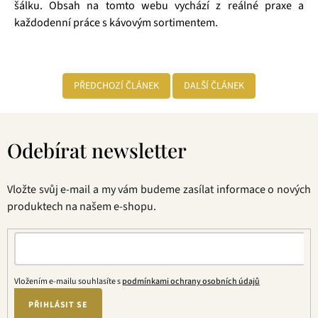
šálku. Obsah na tomto webu vychází z reálné praxe a
každodenní práce s kávovým sortimentem.
PŘEDCHOZÍ ČLÁNEK
DALŠÍ ČLÁNEK
Z
á
Odebírat newsletter
p
a
t
Vložte svůj e-mail a my vám budeme zasílat informace o nových
í
produktech na našem e-shopu.
Vložením e-mailu souhlasíte s
podmínkami ochrany osobních údajů
PŘIHLÁSIT SE