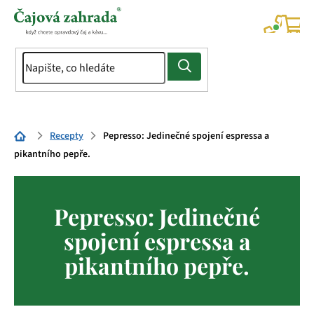
Přejít
na
NÁK
KOŠÍ
obsah
Domů
Recepty
Pepresso: Jedinečné spojení espressa a
pikantního pepře.
Pepresso: Jedinečné
spojení espressa a
pikantního pepře.