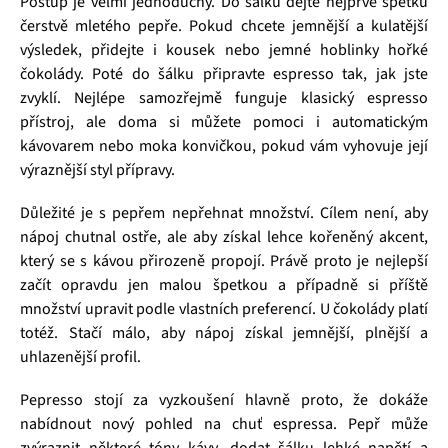
Postup je velmi jednoduchý. Do šálku dejte nejprve špetku
čerstvě mletého pepře. Pokud chcete jemnější a kulatější
výsledek, přidejte i kousek nebo jemné hoblinky hořké
čokolády. Poté do šálku připravte espresso tak, jak jste
zvyklí. Nejlépe samozřejmě funguje klasický espresso
přístroj, ale doma si můžete pomoci i automatickým
kávovarem nebo moka konvičkou, pokud vám vyhovuje její
výraznější styl přípravy.
Důležité je s pepřem nepřehnat množství. Cílem není, aby
nápoj chutnal ostře, ale aby získal lehce kořeněný akcent,
který se s kávou přirozeně propojí. Právě proto je nejlepší
začít opravdu jen malou špetkou a případně si příště
množství upravit podle vlastních preferencí. U čokolády platí
totéž. Stačí málo, aby nápoj získal jemnější, plnější a
uhlazenější profil.
Pepresso stojí za vyzkoušení hlavně proto, že dokáže
nabídnout nový pohled na chuť espressa. Pepř může