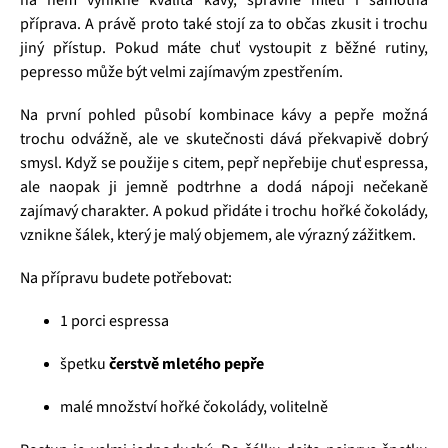
na něm vynikne kvalita kávy, správné mletí i samotná
příprava. A právě proto také stojí za to občas zkusit i trochu
jiný přístup. Pokud máte chuť vystoupit z běžné rutiny,
pepresso může být velmi zajímavým zpestřením.
Na první pohled působí kombinace kávy a pepře možná
trochu odvážně, ale ve skutečnosti dává překvapivě dobrý
smysl. Když se použije s citem, pepř nepřebije chuť espressa,
ale naopak ji jemně podtrhne a dodá nápoji nečekaně
zajímavý charakter. A pokud přidáte i trochu hořké čokolády,
vznikne šálek, který je malý objemem, ale výrazný zážitkem.
Na přípravu budete potřebovat:
1 porci espressa
špetku
čerstvě mletého pepře
malé množství hořké čokolády, volitelně