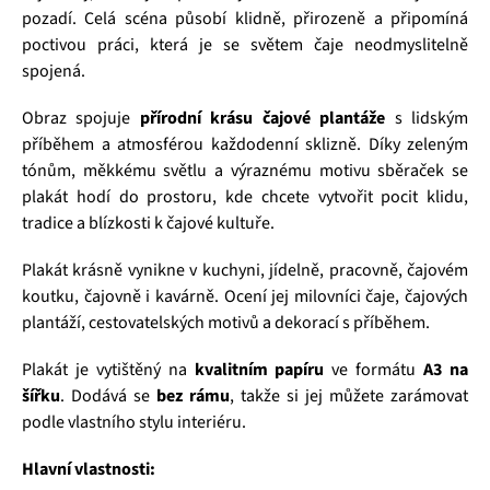
pozadí. Celá scéna působí klidně, přirozeně a připomíná
poctivou práci, která je se světem čaje neodmyslitelně
spojená.
Obraz spojuje
přírodní krásu čajové plantáže
s lidským
příběhem a atmosférou každodenní sklizně. Díky zeleným
tónům, měkkému světlu a výraznému motivu sběraček se
plakát hodí do prostoru, kde chcete vytvořit pocit klidu,
tradice a blízkosti k čajové kultuře.
Plakát krásně vynikne v kuchyni, jídelně, pracovně, čajovém
koutku, čajovně i kavárně. Ocení jej milovníci čaje, čajových
plantáží, cestovatelských motivů a dekorací s příběhem.
Plakát je vytištěný na
kvalitním papíru
ve formátu
A3 na
šířku
. Dodává se
bez rámu
, takže si jej můžete zarámovat
podle vlastního stylu interiéru.
Hlavní vlastnosti: