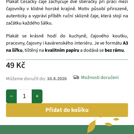
Plakát Česačky čaje zachycuje dvě sběračky při práci mezi
čajovníky v klidné horské krajině. Motiv působí přirozeně,
autenticky a vypráví příběh ruční sklizně čaje, která stojí na
začátku každého šálku.
Plakát se krásně hodí do kuchyně, čajového koutku,
pracovny, čajovny i kavárenského interiéru. Je ve formátu
A3
na šířku
, tištěný na
kvalitním papíru
a dodává se
bez rámu
.
49 Kč
Možnosti doručení
Můžeme doručit do:
10.8.2026
−
+
Přidat do košíku