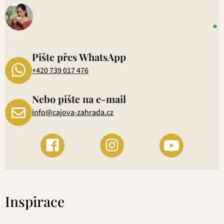
o
+
P
1
Pište přes WhatsApp
+420 739 017 476
Nebo pište na e-mail
info@cajova-zahrada.cz
Inspirace