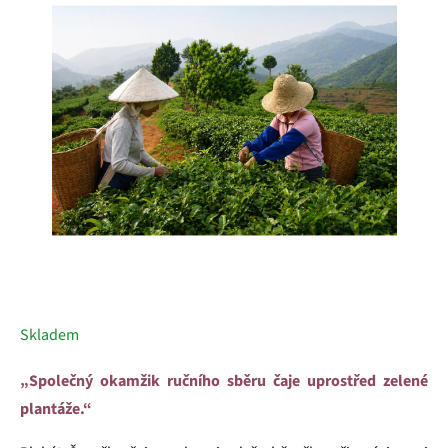
5
hvězdiček.
Skladem
„Společný okamžik ručního sběru čaje uprostřed zelené
plantáže.“