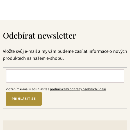
Z
á
Odebírat newsletter
p
a
t
Vložte svůj e-mail a my vám budeme zasílat informace o nových
í
produktech na našem e-shopu.
Vložením e-mailu souhlasíte s
podmínkami ochrany osobních údajů
PŘIHLÁSIT SE
V