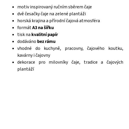
motiv inspirovaný ručním sběrem čaje
dvě česačky čaje na zelené plantáži
horská krajina a přírodní čajová atmosféra
formát
A3 na šířku
tisk na
kvalitní papír
dodáváno
bez rámu
vhodné do kuchyně, pracovny, čajového koutku,
kavárny i čajovny
dekorace pro milovníky čaje, tradice a čajových
plantáží
Čajová zahrada je naše vlastní autentická značka, která pro
vás již více než 20 let dováží stovky různých čajů, z nichž si
dokáže vybrat každý! Je jedno, jestli máte rádi prémiové
zelené čaje, nebo preferujete spíše různé ovocné směsi.
Pokud je pro vás prioritou kvalita použitých surovin, jejich
následné šetrné zpracování a také velmi přívětivá cena, pak
jste tu správně. A pevně věříme, že jakmile naše produkty
jednou ochutnáte, budete nadšení.