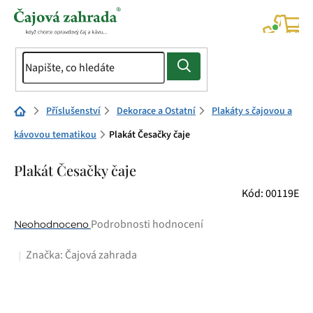
Přejít
na
NÁK
KOŠÍ
obsah
Domů
Příslušenství
Dekorace a Ostatní
Plakáty s čajovou a
kávovou tematikou
Plakát Česačky čaje
Plakát Česačky čaje
Kód:
00119E
Průměrné
Podrobnosti hodnocení
Neohodnoceno
hodnocení
Značka:
Čajová zahrada
produktu
je
0,0
z