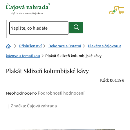
Přejít
na
NÁK
KOŠÍ
obsah
Domů
Příslušenství
Dekorace a Ostatní
Plakáty s čajovou a
kávovou tematikou
Plakát Sklizeň kolumbijské kávy
Plakát Sklizeň kolumbijské kávy
Kód:
00119R
Průměrné
Podrobnosti hodnocení
Neohodnoceno
hodnocení
Značka:
Čajová zahrada
produktu
je
0,0
z