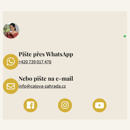
V
o
+
P
1
Pište přes WhatsApp
+420 739 017 476
Nebo pište na e-mail
info@cajova-zahrada.cz