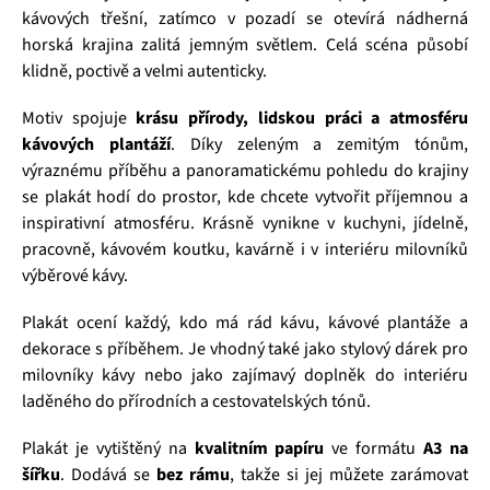
kávových třešní, zatímco v pozadí se otevírá nádherná
horská krajina zalitá jemným světlem. Celá scéna působí
klidně, poctivě a velmi autenticky.
Motiv spojuje
krásu přírody, lidskou práci a atmosféru
kávových plantáží
. Díky zeleným a zemitým tónům,
výraznému příběhu a panoramatickému pohledu do krajiny
se plakát hodí do prostor, kde chcete vytvořit příjemnou a
inspirativní atmosféru. Krásně vynikne v kuchyni, jídelně,
pracovně, kávovém koutku, kavárně i v interiéru milovníků
výběrové kávy.
Plakát ocení každý, kdo má rád kávu, kávové plantáže a
dekorace s příběhem. Je vhodný také jako stylový dárek pro
milovníky kávy nebo jako zajímavý doplněk do interiéru
laděného do přírodních a cestovatelských tónů.
Plakát je vytištěný na
kvalitním papíru
ve formátu
A3 na
šířku
. Dodává se
bez rámu
, takže si jej můžete zarámovat