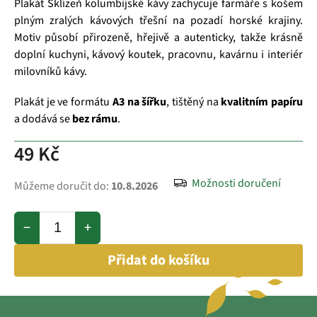
Plakát Sklizeň kolumbijské kávy zachycuje farmáře s košem
plným zralých kávových třešní na pozadí horské krajiny.
Motiv působí přirozeně, hřejivě a autenticky, takže krásně
doplní kuchyni, kávový koutek, pracovnu, kavárnu i interiér
milovníků kávy.
Plakát je ve formátu
A3 na šířku
, tištěný na
kvalitním papíru
a dodává se
bez rámu
.
49 Kč
Možnosti doručení
Můžeme doručit do:
10.8.2026
−
+
Přidat do košíku