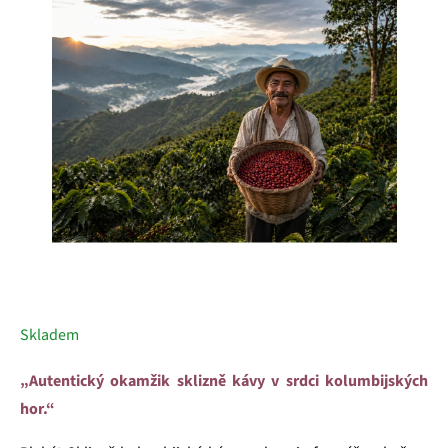
5
hvězdiček.
Skladem
„Autentický okamžik sklizně kávy v srdci kolumbijských
hor.“