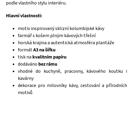
podle vlastního stylu interiéru.
Hlavní vlastnosti:
motiv inspirovaný sklizní kolumbijské kávy
farmář s košem plným kávových třešní
horská krajina a autentická atmosféra plantáže
formát
A3 na šířku
tisk na
kvalitním papíru
dodáváno
bez rámu
vhodné do kuchyně, pracovny, kávového koutku i
kavárny
dekorace pro milovníky kávy, cestování a přírodních
motivů
Čajová zahrada je naše vlastní autentická značka, která pro
vás již více než 20 let dováží stovky různých čajů, z nichž si
dokáže vybrat každý! Je jedno, jestli máte rádi prémiové
zelené čaje, nebo preferujete spíše různé ovocné směsi.
Pokud je pro vás prioritou kvalita použitých surovin, jejich