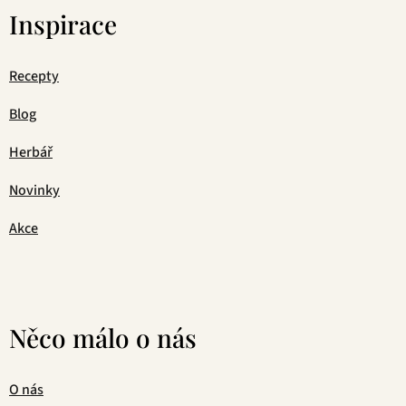
Inspirace
Recepty
Blog
Herbář
Novinky
Akce
Něco málo o nás
O nás