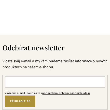
následné šetrné zpracování a také velmi přívětivá cena, pak
jste tu správně. A pevně věříme, že jakmile naše produkty
jednou ochutnáte, budete nadšení.
Z
á
Odebírat newsletter
p
a
t
Vložte svůj e-mail a my vám budeme zasílat informace o nových
í
produktech na našem e-shopu.
Vložením e-mailu souhlasíte s
podmínkami ochrany osobních údajů
PŘIHLÁSIT SE