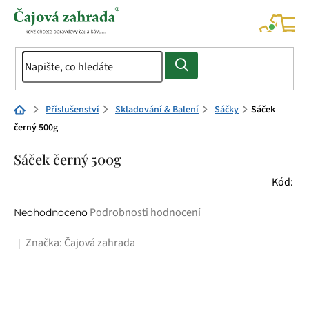
Přejít
na
NÁK
KOŠÍ
obsah
Domů
Příslušenství
Skladování & Balení
Sáčky
Sáček
černý 500g
Sáček černý 500g
Kód:
Průměrné
Podrobnosti hodnocení
Neohodnoceno
hodnocení
Značka:
Čajová zahrada
produktu
je
0,0
z