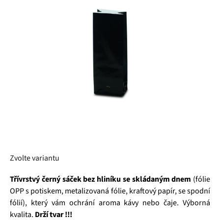
5
hvězdiček.
Zvolte variantu
Třívrstvý
černý sáček bez hliníku se skládaným dnem
(fólie
OPP s potiskem, metalizovaná fólie, kraftový papír, se spodní
fólií), který vám ochrání aroma kávy nebo čaje. Výborná
kvalita.
Drží tvar !!!