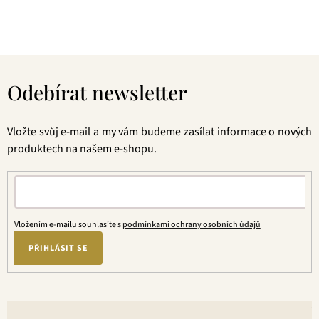
jednou ochutnáte, budete nadšení.
Z
á
Odebírat newsletter
p
a
t
Vložte svůj e-mail a my vám budeme zasílat informace o nových
í
produktech na našem e-shopu.
Vložením e-mailu souhlasíte s
podmínkami ochrany osobních údajů
PŘIHLÁSIT SE
V