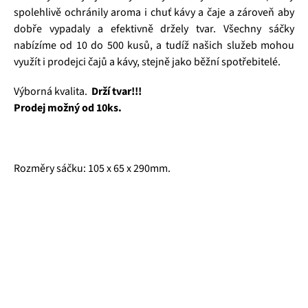
spolehlivě ochránily aroma i chuť kávy a čaje a zároveň aby
dobře vypadaly a efektivně držely tvar. Všechny sáčky
nabízíme od 10 do 500 kusů, a tudíž našich služeb mohou
využít i prodejci čajů a kávy, stejně jako běžní spotřebitelé.
Výborná kvalita.
Drží tvar!!!
Prodej možný od 10ks.
Rozměry sáčku: 105 x 65 x 290mm.
Čajová zahrada je naše vlastní autentická značka, která pro
vás již více než 20 let dováží stovky různých čajů, z nichž si
dokáže vybrat každý! Je jedno, jestli máte rádi prémiové
zelené čaje, nebo preferujete spíše různé ovocné směsi.
Pokud je pro vás prioritou kvalita použitých surovin, jejich
následné šetrné zpracování a také velmi přívětivá cena, pak
jste tu správně. A pevně věříme, že jakmile naše produkty