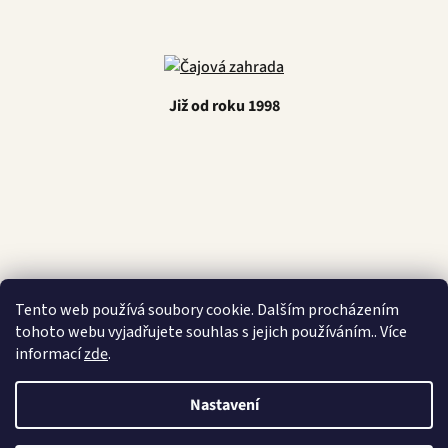
Již od roku 1998
Latino Café
Tento web používá soubory cookie. Dalším procházením
tohoto webu vyjadřujete souhlas s jejich používáním.. Více
informací
zde
.
Vytvořil Shoptet
Nastavení