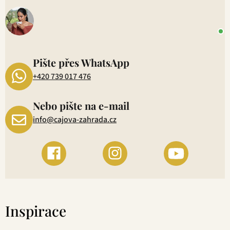
o
+
P
1
Pište přes WhatsApp
+420 739 017 476
Nebo pište na e-mail
info@cajova-zahrada.cz
Inspirace