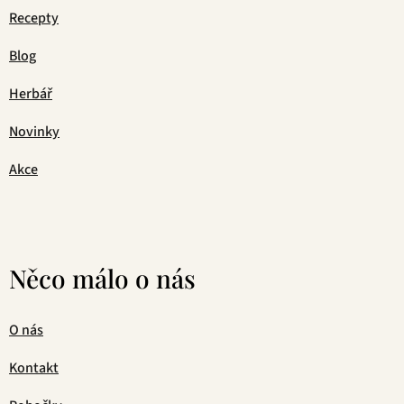
Recepty
Blog
Herbář
Novinky
Akce
Něco málo o nás
O nás
Kontakt