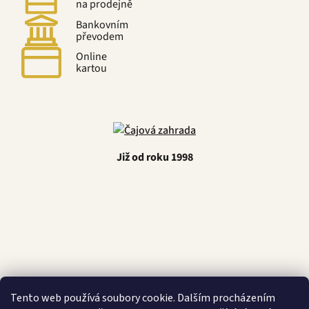
na prodejně
Bankovním
převodem
Online
kartou
Již od roku 1998
Latino Café
Tento web používá soubory cookie. Dalším procházením