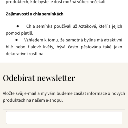
produktech, kde byste je dost možná vůbec nečekali.
Zajímavosti o chia semínkách
● Chia semínka používali už Aztékové, kteří s jejich
pomocí platili.
● Vzhledem k tomu, že samotná bylina má atraktivní
bílé nebo fialové květy, bývá často pěstována také jako
dekorativní rostlina.
Z
á
Odebírat newsletter
p
a
t
Vložte svůj e-mail a my vám budeme zasílat informace o nových
í
produktech na našem e-shopu.