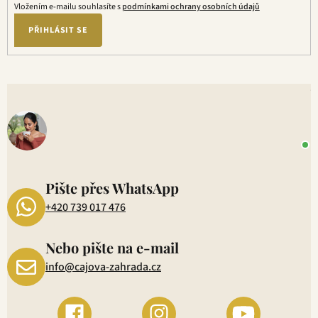
Vložením e-mailu souhlasíte s
podmínkami ochrany osobních údajů
PŘIHLÁSIT SE
V
o
+
P
1
Pište přes WhatsApp
+420 739 017 476
Nebo pište na e-mail
info@cajova-zahrada.cz