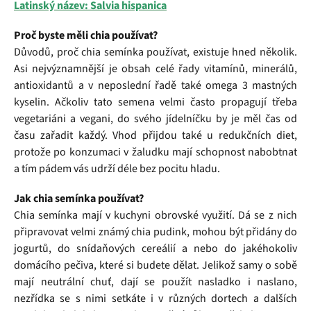
Latinský název: Salvia hispanica
Proč byste měli chia používat?
Důvodů, proč chia semínka používat, existuje hned několik.
Asi nejvýznamnější je obsah celé řady vitamínů, minerálů,
antioxidantů a v neposlední řadě také omega 3 mastných
kyselin. Ačkoliv tato semena velmi často propagují třeba
vegetariáni a vegani, do svého jídelníčku by je měl čas od
času zařadit každý. Vhod přijdou také u redukčních diet,
protože po konzumaci v žaludku mají schopnost nabobtnat
a tím pádem vás udrží déle bez pocitu hladu.
Jak chia semínka používat?
Chia semínka mají v kuchyni obrovské využití. Dá se z nich
připravovat velmi známý chia pudink, mohou být přidány do
jogurtů, do snídaňových cereálií a nebo do jakéhokoliv
domácího pečiva, které si budete dělat. Jelikož samy o sobě
mají neutrální chuť, dají se použít nasladko i naslano,
nezřídka se s nimi setkáte i v různých dortech a dalších