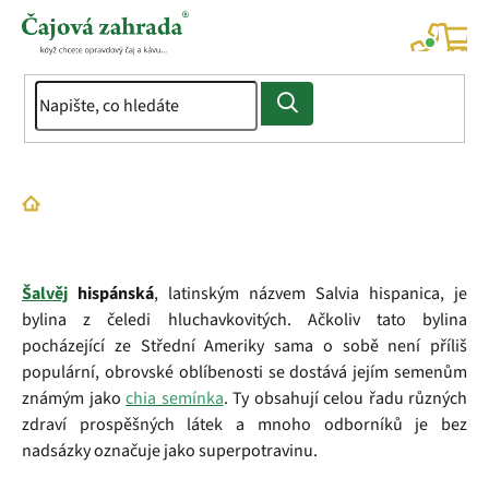
Přejít
na
NÁK
KOŠÍ
obsah
Domů
Slovník pojmů
Chia semínka - Šalvěj hispánská
Šalvěj
hispánská
, latinským názvem Salvia hispanica, je
bylina z čeledi hluchavkovitých. Ačkoliv tato bylina
pocházející ze Střední Ameriky sama o sobě není příliš
populární, obrovské oblíbenosti se dostává jejím semenům
známým jako
chia semínka
. Ty obsahují celou řadu různých
zdraví prospěšných látek a mnoho odborníků je bez
nadsázky označuje jako superpotravinu.