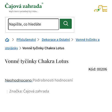
Přejít
na
NÁK
KOŠÍ
obsah
Domů
Příslušenství
Dekorace a Ostatní
Vonné tyčinky a
stojánky
Vonné tyčinky Chakra Lotus
Vonné tyčinky Chakra Lotus
Kód:
00206
Průměrné
Podrobnosti hodnocení
Neohodnoceno
hodnocení
Značka:
Čajová zahrada
produktu
je
0,0
z