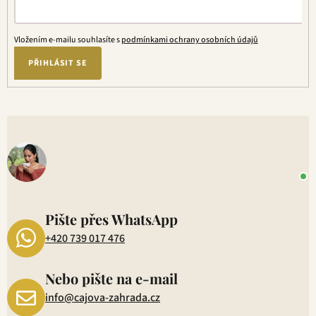
Vložením e-mailu souhlasíte s
podmínkami ochrany osobních údajů
PŘIHLÁSIT SE
V
o
+
P
1
Pište přes WhatsApp
+420 739 017 476
Nebo pište na e-mail
info@cajova-zahrada.cz