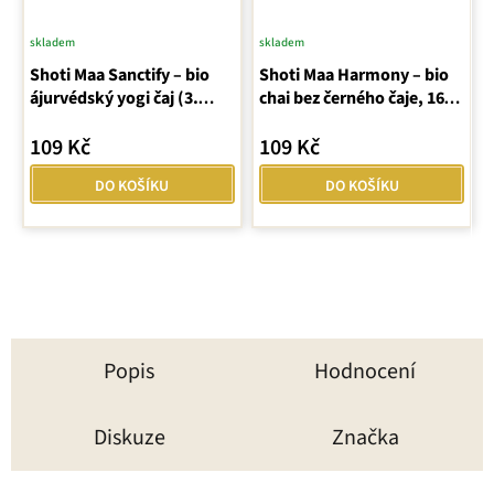
skladem
skladem
Shoti Maa Sanctify – bio
Shoti Maa Harmony – bio
ájurvédský yogi čaj (3.
chai bez černého čaje, 16
čakra)
sáčků (32 g ℮)
109 Kč
109 Kč
DO KOŠÍKU
DO KOŠÍKU
Popis
Hodnocení
Diskuze
Značka