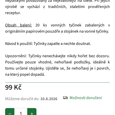
nepálskými považovány za nejkvalitnější na světě. Při jejich
výrobě se vychází z tradičních, staletími prověřených
receptur.
Obsah balení:
20 ks vonných tyčinek zabalených v
originálním papírovém pouzdře a stojánek na vonné tyčinky.
Návod k použití: Tyčinky zapalte a nechte doutnat.
Upozornění: Tyčinky nenechávejte nikdy hořet bez dozoru.
Používejte pouze vhodné, nehořlavé podložky, ideálně k
tomu určené stojánky. Ujistěte se, že nehořlavý je i povrch,
na který popel dopadá.
99 Kč
Možnosti doručení
Můžeme doručit do:
10.8.2026
−
+