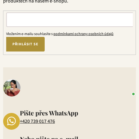
produktech na našem e-shopu.
Vložením e-mailu souhlasíte s
podmínkami ochrany osobních údajů
PŘIHLÁSIT SE
V
o
+
P
1
Pište přes WhatsApp
+420 739 017 476
Nebo pište na e-mail