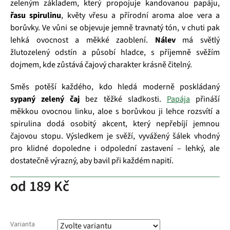
zeleným základem, který propojuje kandovanou papáju,
řasu spirulinu
, květy vřesu a přírodní aroma aloe vera a
borůvky. Ve vůni se objevuje jemně travnatý tón, v chuti pak
lehká ovocnost a měkké zaoblení.
Nálev
má světlý
žlutozelený odstín a působí hladce, s příjemně svěžím
dojmem, kde zůstává čajový charakter krásně čitelný.
Směs potěší každého, kdo hledá moderně poskládaný
sypaný zelený čaj
bez těžké sladkosti.
Papája
přináší
měkkou ovocnou linku, aloe s borůvkou ji lehce rozsvítí a
spirulina dodá osobitý akcent, který nepřebíjí jemnou
čajovou stopu. Výsledkem je svěží, vyvážený šálek vhodný
pro klidné dopoledne i odpolední zastavení – lehký, ale
dostatečně výrazný, aby bavil při každém napití.
od
189 Kč
Varianta