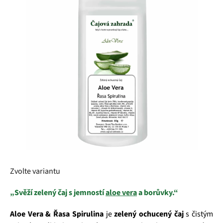
z
5
hvězdiček.
Zvolte variantu
„Svěží zelený čaj s jemností
aloe vera
a borůvky.“
Aloe Vera & Řasa Spirulina
je
zelený ochucený čaj
s čistým