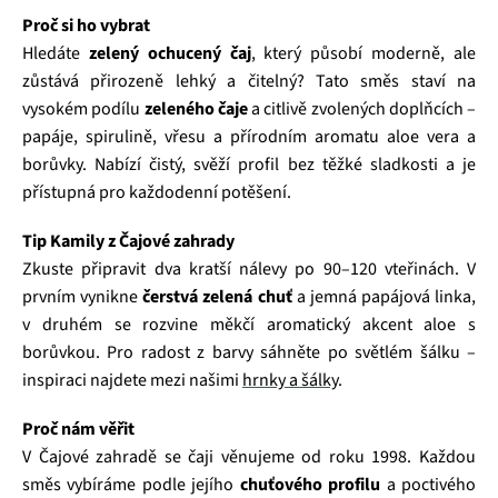
Proč si ho vybrat
Hledáte
zelený ochucený čaj
, který působí moderně, ale
zůstává přirozeně lehký a čitelný? Tato směs staví na
vysokém podílu
zeleného čaje
a citlivě zvolených doplňcích –
papáje, spirulině, vřesu a přírodním aromatu aloe vera a
borůvky. Nabízí čistý, svěží profil bez těžké sladkosti a je
přístupná pro každodenní potěšení.
Tip Kamily z Čajové zahrady
Zkuste připravit dva kratší nálevy po 90–120 vteřinách. V
prvním vynikne
čerstvá zelená chuť
a jemná papájová linka,
v druhém se rozvine měkčí aromatický akcent aloe s
borůvkou. Pro radost z barvy sáhněte po světlém šálku –
inspiraci najdete mezi našimi
hrnky a šálky
.
Proč nám věřit
V Čajové zahradě se čaji věnujeme od roku 1998. Každou
směs vybíráme podle jejího
chuťového profilu
a poctivého