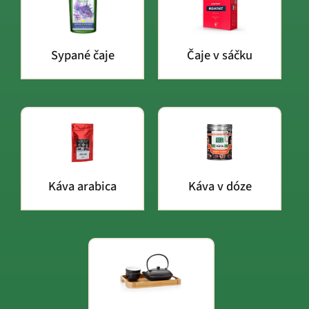
Sypané čaje
Čaje v sáčku
Káva arabica
Káva v dóze