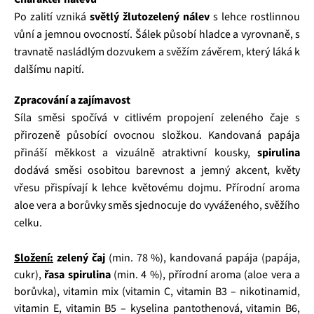
Po zalití vzniká
světlý žlutozelený nálev
s lehce rostlinnou
vůní a jemnou ovocností. Šálek působí hladce a vyrovnaně, s
travnatě nasládlým dozvukem a svěžím závěrem, který láká k
dalšímu napití.
Zpracování a zajímavost
Síla směsi spočívá v citlivém propojení zeleného čaje s
přirozeně působící ovocnou složkou. Kandovaná papája
přináší měkkost a vizuálně atraktivní kousky,
spirulina
dodává směsi osobitou barevnost a jemný akcent, květy
vřesu přispívají k lehce květovému dojmu. Přírodní aroma
aloe vera a borůvky směs sjednocuje do vyváženého, svěžího
celku.
Složení:
zelený čaj
(min. 78 %), kandovaná papája (papája,
cukr),
řasa spirulina
(min. 4 %), přírodní aroma (aloe vera a
borůvka), vitamin mix (vitamin C, vitamin B3 – nikotinamid,
vitamin E, vitamin B5 – kyselina pantothenová, vitamin B6,