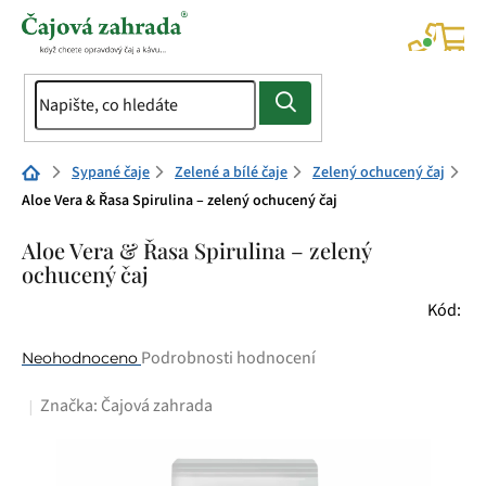
Přejít
na
NÁK
KOŠÍ
obsah
Domů
Sypané čaje
Zelené a bílé čaje
Zelený ochucený čaj
Aloe Vera & Řasa Spirulina – zelený ochucený čaj
Aloe Vera & Řasa Spirulina – zelený
ochucený čaj
Kód:
Průměrné
Podrobnosti hodnocení
Neohodnoceno
hodnocení
Značka:
Čajová zahrada
produktu
je
0,0