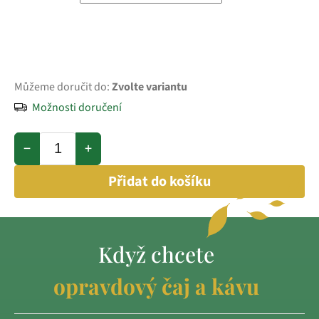
Můžeme doručit do:
Zvolte variantu
Možnosti doručení
−
+
Přidat do košíku
Když chcete
opravdový čaj a kávu