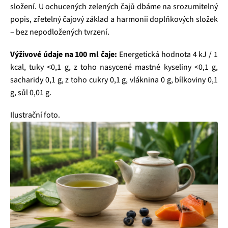
složení. U ochucených zelených čajů dbáme na srozumitelný
popis, zřetelný čajový základ a harmonii doplňkových složek
– bez nepodložených tvrzení.
Výživové údaje na 100 ml čaje:
Energetická hodnota 4 kJ / 1
kcal, tuky <0,1 g, z toho nasycené mastné kyseliny <0,1 g,
sacharidy 0,1 g, z toho cukry 0,1 g, vláknina 0 g, bílkoviny 0,1
g, sůl 0,01 g.
Ilustrační foto.