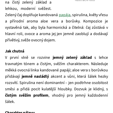
na čistý zelený základ a
lehkou, moderní svěžest.
Zelený čaj doplňuje kandovaná
papája
, spirulina, květy vřesu
a přírodní aroma aloe vera a borůvky. Kompozice je
vystavěná tak, aby byla harmonická a čitelná: čaj zůstává v
hlavní roli, ovoce a aroma jej jen jemně zaoblují a dodávají
přívětivý, svěže ovocný dojem.
Jak chutná
V první vlně se rozvine
jemný zelený základ
s lehce
travnatým tónem a čistým, svěžím charakterem. Následuje
měkká ovocná linka kandované papáji; aloe vera s borůvkou
přidávají
jemně nasládlý
akcent a vůni, která šálek hezky
rozsvítí. Spirulina není dominantní – jen podtrhne osobitost
směsi a přidá pocit kulatější hloubky. Dozvuk je klidný, s
čistým svěžím profilem
, vhodný pro jemný každodenní
šálek.
Charakter nálevu