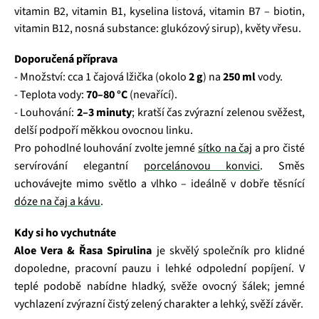
vitamin B2, vitamin B1, kyselina listová, vitamin B7 – biotin,
vitamin B12, nosná substance: glukózový sirup), květy vřesu.
Doporučená příprava
- Množství: cca 1 čajová lžička (okolo
2 g
) na
250 ml
vody.
- Teplota vody:
70–80 °C
(nevařící).
- Louhování:
2–3 minuty
; kratší čas zvýrazní zelenou svěžest,
delší podpoří měkkou ovocnou linku.
Pro pohodlné louhování zvolte jemné
sítko na čaj
a pro čisté
servírování elegantní
porcelánovou konvici
. Směs
uchovávejte mimo světlo a vlhko – ideálně v dobře těsnící
dóze na čaj a kávu
.
Kdy si ho vychutnáte
Aloe Vera & Řasa Spirulina
je skvělý společník pro klidné
dopoledne, pracovní pauzu i lehké odpolední popíjení. V
teplé podobě nabídne hladký, svěže ovocný šálek; jemné
vychlazení zvýrazní čistý zelený charakter a lehký, svěží závěr.