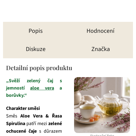
Popis
Hodnocení
Diskuze
Značka
Detailní popis produktu
„Svěží zelený čaj s
jemností
aloe vera
a
borůvky.“
Charakter směsi
Směs
Aloe Vera & Řasa
Spirulina
patří mezi
zelené
ochucené čaje
s důrazem
Ilustrační foto