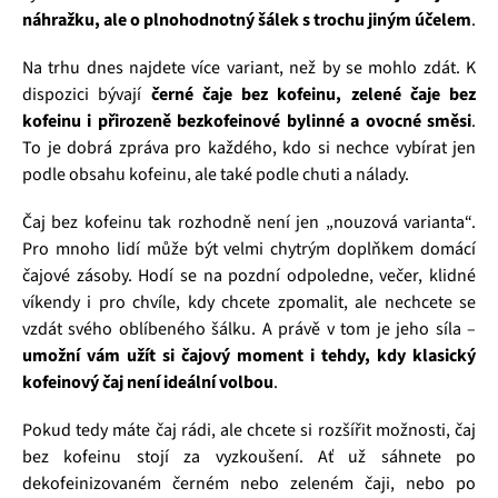
náhražku, ale o plnohodnotný šálek s trochu jiným účelem
.
Na trhu dnes najdete více variant, než by se mohlo zdát. K
dispozici bývají
černé čaje bez kofeinu, zelené čaje bez
kofeinu i přirozeně bezkofeinové bylinné a ovocné směsi
.
To je dobrá zpráva pro každého, kdo si nechce vybírat jen
podle obsahu kofeinu, ale také podle chuti a nálady.
Čaj bez kofeinu tak rozhodně není jen „nouzová varianta“.
Pro mnoho lidí může být velmi chytrým doplňkem domácí
čajové zásoby. Hodí se na pozdní odpoledne, večer, klidné
víkendy i pro chvíle, kdy chcete zpomalit, ale nechcete se
vzdát svého oblíbeného šálku. A právě v tom je jeho síla –
umožní vám užít si čajový moment i tehdy, kdy klasický
kofeinový čaj není ideální volbou
.
Pokud tedy máte čaj rádi, ale chcete si rozšířit možnosti, čaj
bez kofeinu stojí za vyzkoušení. Ať už sáhnete po
dekofeinizovaném černém nebo zeleném čaji, nebo po