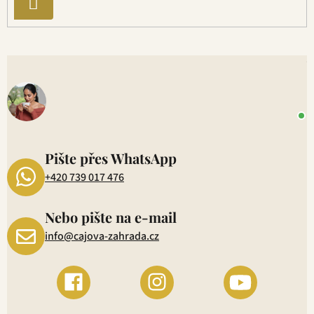
PŘIHLÁSIT
SE
V
o
+
P
1
Pište přes WhatsApp
+420 739 017 476
Nebo pište na e-mail
info@cajova-zahrada.cz