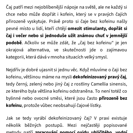
Čaj patří mezi nejoblíbenější nápoje na světě, ale ne každý si
chce nebo může dopřát i kofein, který se v pravých čajích
přirozeně vyskytuje. Právě proto si čaje bez kofeinu našly
pevné místo u lidí, kteří chtějí
omezit stimulanty, dopřát si
čaj i večer nebo si jednoduše užít známou chuť v jemnější
podobě
. Ačkoliv se může zdát, že „čaj bez kofeinu“ je jen
okrajová alternativa, ve skutečnosti jde o zajímavou
kategorii, která dává v mnoha situacích velký smysl.
Nejdřív je dobré ujasnit si jednu věc. Když mluvíme o čaji bez
kofeinu, většinou máme na mysli
dekofeinizovaný pravý čaj
,
tedy černý, zelený nebo jiný čaj z rostliny Camellia sinensis,
ze kterého byla většina kofeinu odstraněna. To není totéž co
bylinné nebo ovocné směsi, které jsou často
přirozeně bez
kofeinu
, protože vůbec neobsahují čajové lístky.
Jak se tedy vyrábí dekofeinizovaný čaj? V praxi existuje
několik běžných postupů. Mezi nejčastěji popisované
metody patří
zpracování pomocí oxidu uhličitého, vodní