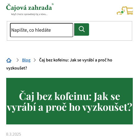
Přejít
na
NÁK
KOŠÍ
obsah
Domů
Blog
Čaj bez kofeinu: Jak se vyrábí a proč ho
vyzkoušet?
Čaj bez kofeinu: Jak se
vyrábí a proč ho vyzkoušet?
8.3.2025