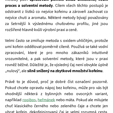
proces a solventní metody
. Cílem všech těchto postupů je
odstranit z lístků co nejvíce kofeinu a zároveň zachovat co
nejvíce chuti a aromatu. Některé metody bývají považovány
za šetrnější k výslednému chuťovému profilu, jiné jsou
rozšířené hlavně kvůli výrobní praxi a ceně.
Velmi často se zmiňuje metoda s oxidem uhličitým, protože
umí kofein oddělovat poměrně cíleně. Používá se také vodní
zpracování, které je pro mnoho zákazníků intuitivně
srozumitelné, a pak solventní metody, které jsou v praxi
rovněž běžné. Důležité je, že výsledný čaj není obvykle úplně
„nulový“, ale
silně snížený na zbytkové množství kofeinu
.
Právě to je důvod, proč je dobré číst označení pozorně.
Pokud chcete opravdu nápoj bez kofeinu, může pro vás být
vhodnější některá z bylinných nebo ovocných variant,
například
rooibos
,
heřmánek
nebo máta. Pokud ale milujete
chuť klasického černého nebo zeleného čaje a chcete jen
ubrat kofein, dekofeinizovaný čaj je velmi rozumná cesta.