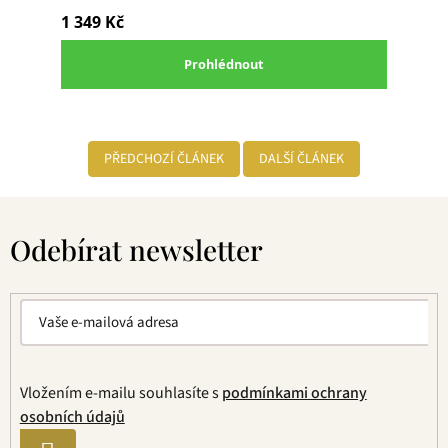
PŘEDCHOZÍ ČLÁNEK
DALŠÍ ČLÁNEK
Z
á
Odebírat newsletter
p
a
t
í
Vložením e-mailu souhlasíte s
podmínkami ochrany
osobních údajů