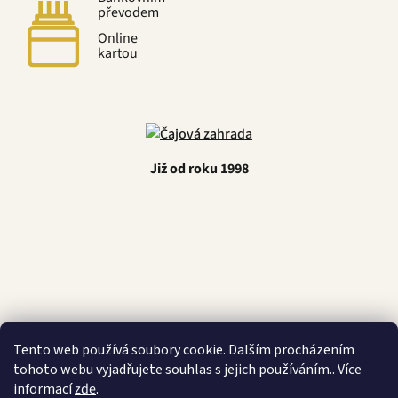
převodem
Online
kartou
Již od roku 1998
Latino Café
Tento web používá soubory cookie. Dalším procházením
tohoto webu vyjadřujete souhlas s jejich používáním.. Více
informací
zde
.