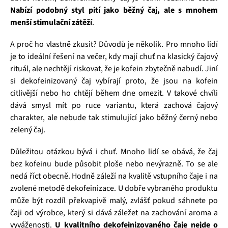
Nabízí podobný styl pití jako běžný čaj, ale s mnohem
menší stimulační zátěží
.
A proč ho vlastně zkusit? Důvodů je několik. Pro mnoho lidí
je to ideální řešení na večer, kdy mají chuť na klasický čajový
rituál, ale nechtějí riskovat, že je kofein zbytečně nabudí. Jiní
si dekofeinizovaný čaj vybírají proto, že jsou na kofein
citlivější nebo ho chtějí během dne omezit. V takové chvíli
dává smysl mít po ruce variantu, která zachová čajový
charakter, ale nebude tak stimulující jako běžný černý nebo
zelený čaj.
Důležitou otázkou bývá i chuť. Mnoho lidí se obává, že čaj
bez kofeinu bude působit ploše nebo nevýrazně. To se ale
nedá říct obecně. Hodně záleží na kvalitě vstupního čaje i na
zvolené metodě dekofeinizace. U dobře vybraného produktu
může být rozdíl překvapivě malý, zvlášť pokud sáhnete po
čaji od výrobce, který si dává záležet na zachování aroma a
vyváženosti.
U kvalitního dekofeinizovaného čaje nejde o