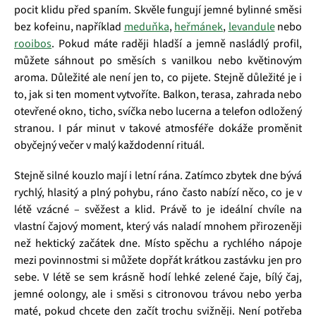
pocit klidu před spaním. Skvěle fungují jemné bylinné směsi
bez kofeinu, například
meduňka
,
heřmánek
,
levandule
nebo
rooibos
. Pokud máte raději hladší a jemně nasládlý profil,
můžete sáhnout po směsích s vanilkou nebo květinovým
aroma. Důležité ale není jen to, co pijete. Stejně důležité je i
to, jak si ten moment vytvoříte. Balkon, terasa, zahrada nebo
otevřené okno, ticho, svíčka nebo lucerna a telefon odložený
stranou. I pár minut v takové atmosféře dokáže proměnit
obyčejný večer v malý každodenní rituál.
Stejně silné kouzlo mají i letní rána. Zatímco zbytek dne bývá
rychlý, hlasitý a plný pohybu, ráno často nabízí něco, co je v
létě vzácné – svěžest a klid. Právě to je ideální chvíle na
vlastní čajový moment, který vás naladí mnohem přirozeněji
než hektický začátek dne. Místo spěchu a rychlého nápoje
mezi povinnostmi si můžete dopřát krátkou zastávku jen pro
sebe. V létě se sem krásně hodí lehké zelené čaje, bílý čaj,
jemné oolongy, ale i směsi s citronovou trávou nebo yerba
maté, pokud chcete den začít trochu svižněji. Není potřeba