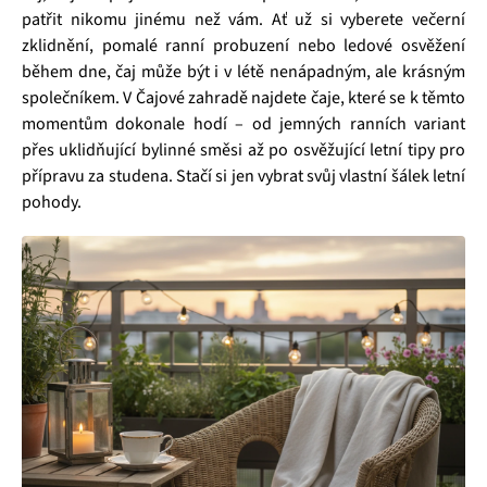
patřit nikomu jinému než vám. Ať už si vyberete večerní
zklidnění, pomalé ranní probuzení nebo ledové osvěžení
během dne, čaj může být i v létě nenápadným, ale krásným
společníkem. V Čajové zahradě najdete čaje, které se k těmto
momentům dokonale hodí – od jemných ranních variant
přes uklidňující bylinné směsi až po osvěžující letní tipy pro
přípravu za studena. Stačí si jen vybrat svůj vlastní šálek letní
pohody.