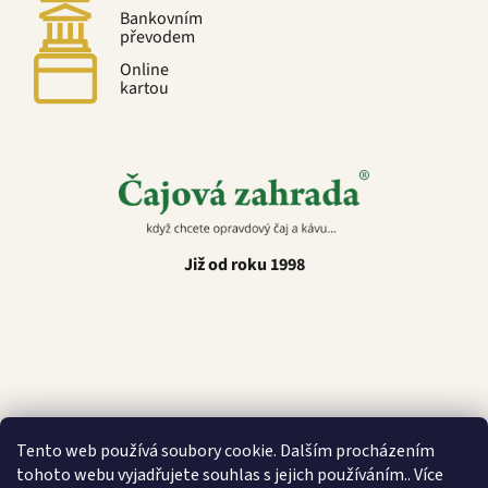
Bankovním
převodem
Online
kartou
Již od roku 1998
Latino Café
Tento web používá soubory cookie. Dalším procházením
tohoto webu vyjadřujete souhlas s jejich používáním.. Více