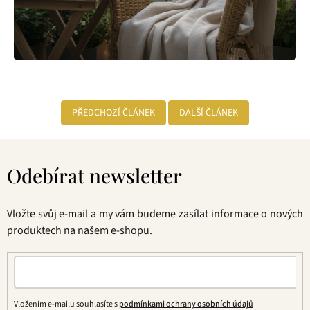
PŘEDCHOZÍ ČLÁNEK
DALŠÍ ČLÁNEK
Z
á
Odebírat newsletter
p
a
t
Vložte svůj e-mail a my vám budeme zasílat informace o nových
í
produktech na našem e-shopu.
Vložením e-mailu souhlasíte s
podmínkami ochrany osobních údajů