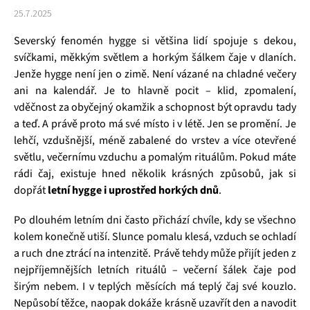
25.7.2025
Severský fenomén hygge si většina lidí spojuje s dekou,
svíčkami, měkkým světlem a horkým šálkem čaje v dlaních.
Jenže hygge není jen o zimě. Není vázané na chladné večery
ani na kalendář. Je to hlavně pocit – klid, zpomalení,
vděčnost za obyčejný okamžik a schopnost být opravdu tady
a teď. A právě proto má své místo i v létě. Jen se promění. Je
lehčí, vzdušnější, méně zabalené do vrstev a více otevřené
světlu, večernímu vzduchu a pomalým rituálům. Pokud máte
rádi čaj, existuje hned několik krásných způsobů, jak si
dopřát
letní hygge i uprostřed horkých dnů
.
Po dlouhém letním dni často přichází chvíle, kdy se všechno
kolem konečně utiší. Slunce pomalu klesá, vzduch se ochladí
a ruch dne ztrácí na intenzitě. Právě tehdy může přijít jeden z
nejpříjemnějších letních rituálů – večerní šálek čaje pod
širým nebem. I v teplých měsících má teplý čaj své kouzlo.
Nepůsobí těžce, naopak dokáže krásně uzavřít den a navodit