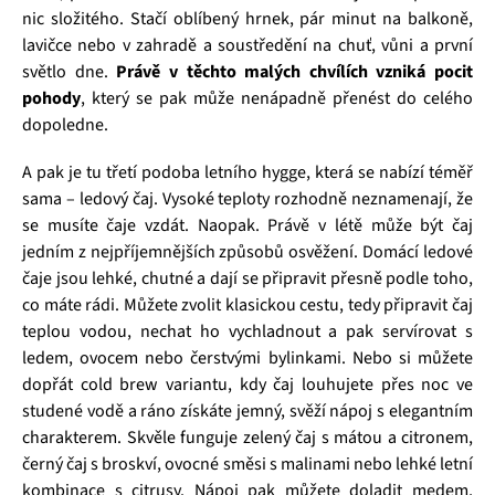
nic složitého. Stačí oblíbený hrnek, pár minut na balkoně,
lavičce nebo v zahradě a soustředění na chuť, vůni a první
světlo dne.
Právě v těchto malých chvílích vzniká pocit
pohody
, který se pak může nenápadně přenést do celého
dopoledne.
A pak je tu třetí podoba letního hygge, která se nabízí téměř
sama – ledový čaj. Vysoké teploty rozhodně neznamenají, že
se musíte čaje vzdát. Naopak. Právě v létě může být čaj
jedním z nejpříjemnějších způsobů osvěžení. Domácí ledové
čaje jsou lehké, chutné a dají se připravit přesně podle toho,
co máte rádi. Můžete zvolit klasickou cestu, tedy připravit čaj
teplou vodou, nechat ho vychladnout a pak servírovat s
ledem, ovocem nebo čerstvými bylinkami. Nebo si můžete
dopřát cold brew variantu, kdy čaj louhujete přes noc ve
studené vodě a ráno získáte jemný, svěží nápoj s elegantním
charakterem. Skvěle funguje zelený čaj s mátou a citronem,
černý čaj s broskví, ovocné směsi s malinami nebo lehké letní
kombinace s citrusy. Nápoj pak můžete doladit medem,