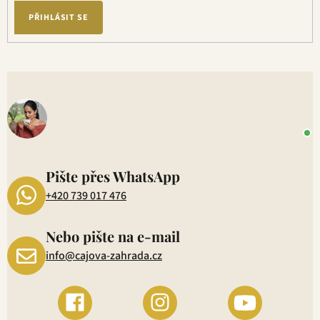
PŘIHLÁSIT SE
V
o
+
P
1
Pište přes WhatsApp
+420 739 017 476
Nebo pište na e-mail
info@cajova-zahrada.cz