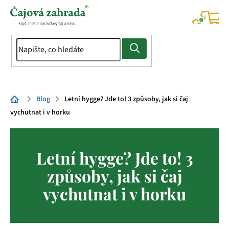
Přejít
na
NÁK
KOŠÍ
obsah
Domů
Blog
Letní hygge? Jde to! 3 způsoby, jak si čaj
vychutnat i v horku
Letní hygge? Jde to! 3
způsoby, jak si čaj
vychutnat i v horku