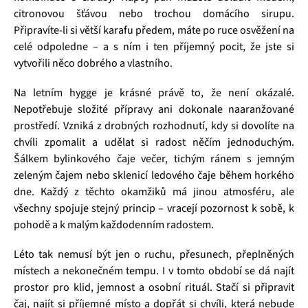
citronovou šťávou nebo trochou domácího sirupu.
Připravíte-li si větší karafu předem, máte po ruce osvěžení na
celé odpoledne – a s ním i ten příjemný pocit, že jste si
vytvořili něco dobrého a vlastního.
Na letním hygge je krásné právě to, že není okázalé.
Nepotřebuje složité přípravy ani dokonale naaranžované
prostředí. Vzniká z drobných rozhodnutí, kdy si dovolíte na
chvíli zpomalit a udělat si radost něčím jednoduchým.
Šálkem bylinkového čaje večer, tichým ránem s jemným
zeleným čajem nebo sklenicí ledového čaje během horkého
dne. Každý z těchto okamžiků má jinou atmosféru, ale
všechny spojuje stejný princip – vracejí pozornost k sobě, k
pohodě a k malým každodenním radostem.
Léto tak nemusí být jen o ruchu, přesunech, přeplněných
místech a nekonečném tempu. I v tomto období se dá najít
prostor pro klid, jemnost a osobní rituál. Stačí si připravit
čaj, najít si příjemné místo a dopřát si chvíli, která nebude