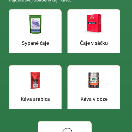
Sypané čaje
Čaje v sáčku
Káva arabica
Káva v dóze