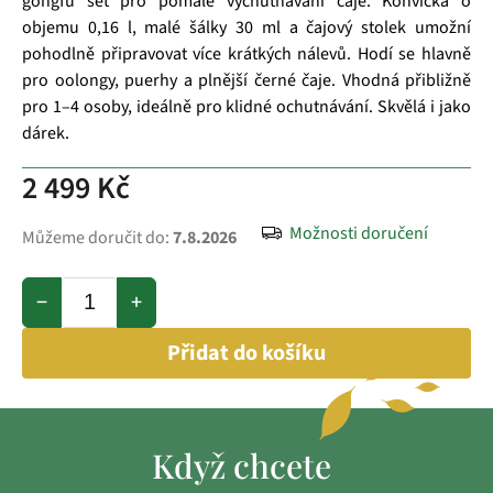
gongfu set pro pomalé vychutnávání čaje. Konvička o
objemu 0,16 l, malé šálky 30 ml a čajový stolek umožní
pohodlně připravovat více krátkých nálevů. Hodí se hlavně
pro oolongy, puerhy a plnější černé čaje. Vhodná přibližně
pro 1–4 osoby, ideálně pro klidné ochutnávání. Skvělá i jako
dárek.
2 499 Kč
Možnosti doručení
Můžeme doručit do:
7.8.2026
−
+
Přidat do košíku
Když chcete