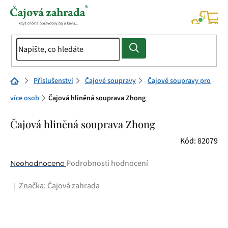
Přejít
na
NÁK
KOŠÍ
obsah
Domů
Příslušenství
Čajové soupravy
Čajové soupravy pro
více osob
Čajová hliněná souprava Zhong
Čajová hliněná souprava Zhong
Kód:
82079
Průměrné
Podrobnosti hodnocení
Neohodnoceno
hodnocení
Značka:
Čajová zahrada
produktu
je
0,0
z