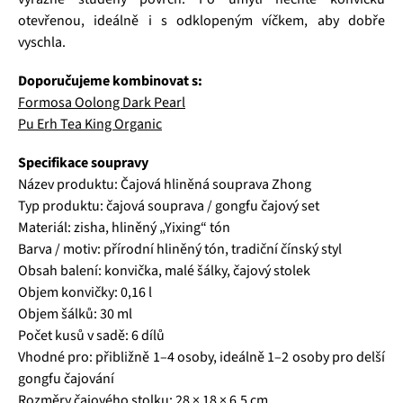
otevřenou, ideálně i s odklopeným víčkem, aby dobře
vyschla.
Doporučujeme kombinovat s:
Formosa Oolong Dark Pearl
Pu Erh Tea King Organic
Specifikace soupravy
Název produktu: Čajová hliněná souprava Zhong
Typ produktu: čajová souprava / gongfu čajový set
Materiál: zisha, hliněný „Yixing“ tón
Barva / motiv: přírodní hliněný tón, tradiční čínský styl
Obsah balení: konvička, malé šálky, čajový stolek
Objem konvičky: 0,16 l
Objem šálků: 30 ml
Počet kusů v sadě: 6 dílů
Vhodné pro: přibližně 1–4 osoby, ideálně 1–2 osoby pro delší
gongfu čajování
Rozměry čajového stolku: 28 × 18 × 6,5 cm