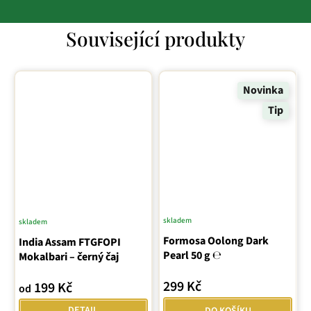
Související produkty
Novinka
Tip
skladem
skladem
Průměrné
Formosa Oolong Dark
India Assam FTGFOPI
hodnocení
Pearl 50 g ℮
Mokalbari – černý čaj
produktu
je
299 Kč
199 Kč
od
5,0
z
DETAIL