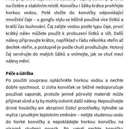
na čistém a stabilním místě. Konvičku i šálky krátce prohřejte
horkou vodou. Poté vložte do konvičky odpovídající
množství čaje – u gongfu stylu se běžně používá více lístků a
kratší čas louhování. Čaj zalijte vodou podle typu čaje, první
krátký nálev můžete použít k probuzení lístků a slít. Další
nálevy připravujte krátce, například v řádu několika vteřin až
desítek vteřin, a postupně je podle chuti prodlužujte. Hotový
čaj servírujte do malých šálků a vnímejte, jak se chuť mezi
nálevy mění.
Péče a údržba
Po použití soupravu opláchněte horkou vodou a nechte
dobře vyschnout. U zisha konviček se běžně nedoporučuje
používat saponát, protože jemně pórovitý materiál může
přijímat vůně a ty by mohly ovlivnit další nálevy. Nepoužívejte
drsné houbičky ani abrazivní čisticí prostředky. Vyhněte se
myčce i prudkým teplotním změnám – nelijte studenou vodu
do horké konvičky a nepokládejte horkou konvičku na
výrazně studený povrch. Po umytí nechte konvičku