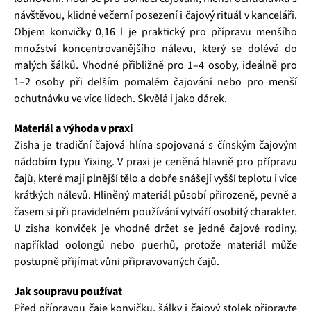
návštěvou, klidné večerní posezení i čajový rituál v kanceláři.
Objem konvičky 0,16 l je praktický pro přípravu menšího
množství koncentrovanějšího nálevu, který se dolévá do
malých šálků. Vhodné přibližně pro 1–4 osoby, ideálně pro
1–2 osoby při delším pomalém čajování nebo pro menší
ochutnávku ve více lidech. Skvělá i jako dárek.
Materiál a výhoda v praxi
Zisha je tradiční čajová hlína spojovaná s čínským čajovým
nádobím typu Yixing. V praxi je ceněná hlavně pro přípravu
čajů, které mají plnější tělo a dobře snášejí vyšší teplotu i více
krátkých nálevů. Hliněný materiál působí přirozeně, pevně a
časem si při pravidelném používání vytváří osobitý charakter.
U zisha konviček je vhodné držet se jedné čajové rodiny,
například oolongů nebo puerhů, protože materiál může
postupně přijímat vůni připravovaných čajů.
Jak soupravu používat
Před přípravou čaje konvičku, šálky i čajový stolek připravte