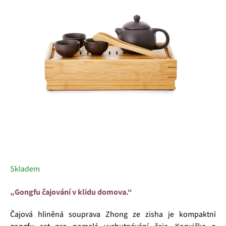
5
hvězdiček.
Skladem
„Gongfu čajování v klidu domova.“
Čajová hliněná souprava Zhong ze zisha je kompaktní