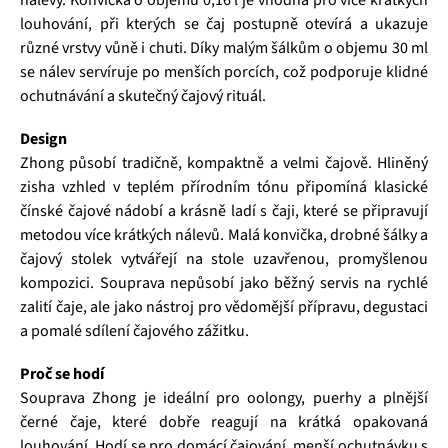
nálevy. Konvička o objemu 0,16 l je vhodná pro více krátkých
louhování, při kterých se čaj postupně otevírá a ukazuje
různé vrstvy vůně i chuti. Díky malým šálkům o objemu 30 ml
se nálev servíruje po menších porcích, což podporuje klidné
ochutnávání a skutečný čajový rituál.
Design
Zhong působí tradičně, kompaktně a velmi čajově. Hliněný
zisha vzhled v teplém přírodním tónu připomíná klasické
čínské čajové nádobí a krásně ladí s čaji, které se připravují
metodou více krátkých nálevů. Malá konvička, drobné šálky a
čajový stolek vytvářejí na stole uzavřenou, promyšlenou
kompozici. Souprava nepůsobí jako běžný servis na rychlé
zalití čaje, ale jako nástroj pro vědomější přípravu, degustaci
a pomalé sdílení čajového zážitku.
Proč se hodí
Souprava Zhong je ideální pro oolongy, puerhy a plnější
černé čaje, které dobře reagují na krátká opakovaná
louhování. Hodí se pro domácí čajování, menší ochutnávku s