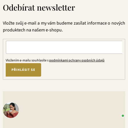
á
Odebírat newsletter
p
a
t
Vložte svůj e-mail a my vám budeme zasílat informace o nových
í
produktech na našem e-shopu.
Vložením e-mailu souhlasíte s
podmínkami ochrany osobních údajů
PŘIHLÁSIT SE
V
o
+
P
1