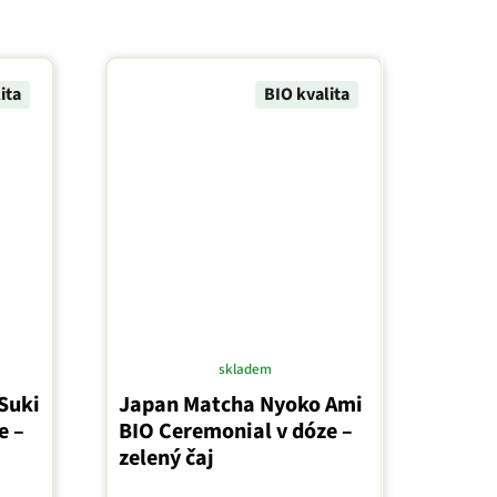
ita
BIO kvalita
skladem
Průměrné
Suki
Japan Matcha Nyoko Ami
hodnocení
e –
BIO Ceremonial v dóze –
produktu
zelený čaj
je
5,0