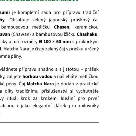
sumi
je kompletní sada pro přípravu tradiční
hy
. Obsahuje zelený japonský práškový čaj
 bambusovou metličku
Chasen
, keramickou
avan
(Chawan) a bambusovou lžičku
Chashaku
.
amiky a má rozměry
Ø 100 × 60 mm
s praktickým
l
. Matcha Nara je čistý zelený čaj v prášku určený
jemné pěny.
vládnete přípravu snadno a s jistotou – prášek
y, zalijete
horkou vodou
a našleháte metličkou
ké pěny. Čaj
Matcha Nara
je dodán v praktické
 díky tradičnímu příslušenství si vychutnáte
ový rituál krok za krokem. Ideální pro první
tchou i jako elegantní dárek pro milovníky
.