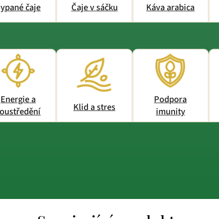
ypané čaje
Čaje v sáčku
Káva arabica
Energie a
Podpora
Klid a stres
oustředění
imunity