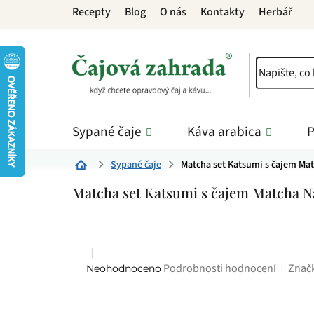
Přejít
Recepty
Blog
O nás
Kontakty
Herbář
na
obsah
Sypané čaje
Káva arabica
P
Sypané čaje
Matcha set Katsumi s čajem Ma
Domů
Matcha set Katsumi s čajem Matcha N
Průměrné
Znač
Podrobnosti hodnocení
Neohodnoceno
hodnocení
produktu