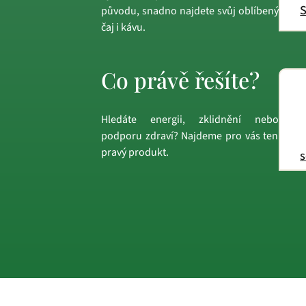
S
původu, snadno najdete svůj oblíbený
čaj i kávu.
Co právě řešíte?
Hledáte energii, zklidnění nebo
podporu zdraví? Najdeme pro vás ten
pravý produkt.
s