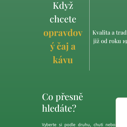
Když
chcete
opravdov
Kvalita a trad
již od roku 1
ý čaj a
kávu
Co přesně
hledáte?
Vyberte si podle druhu, chuti nebo