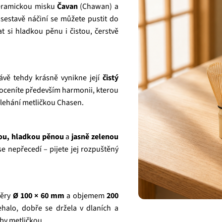
eramickou misku
Čavan
(Chawan) a
 sestavě náčiní se můžete pustit do
 si hladkou pěnu i čistou, čerstvě
ávě tehdy krásně vynikne její
čistý
 oceníte především harmonii, kterou
šlehání metličkou Chasen.
ou, hladkou pěnou
a
jasně zelenou
e nepřecedí – pijete jej rozpuštěný
měry
Ø 100 × 60 mm
a objemem
200
ehalo, dobře se držela v dlaních a
yby metličkou.