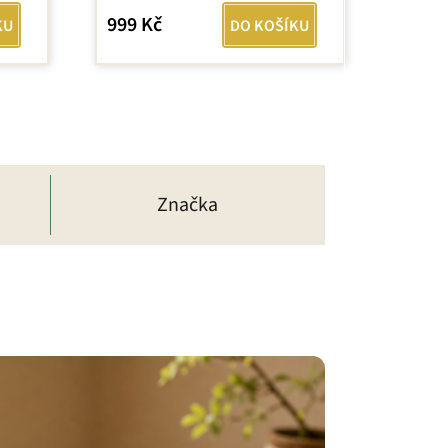
z
999 Kč
KU
DO KOŠÍKU
5
hvězdiček.
Značka