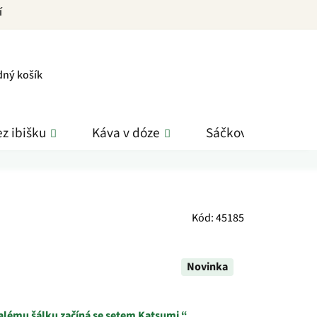
í
PNÍ
dný košík
K
z ibišku
Káva v dóze
Sáčkové čaje
Kód:
45185
Novinka
alému šálku začíná se setem Katsumi.“