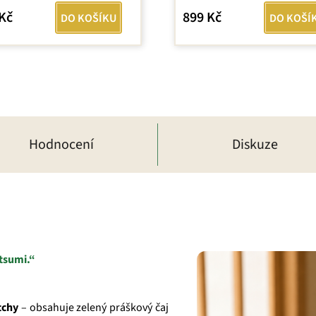
Kč
899 Kč
DO KOŠÍKU
DO KOŠÍ
Hodnocení
Diskuze
tsumi.“
tchy
– obsahuje zelený práškový čaj