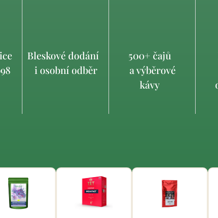
ice
Bleskové dodání
500+ čajů
998
i osobní odběr
a výběrové
kávy
o