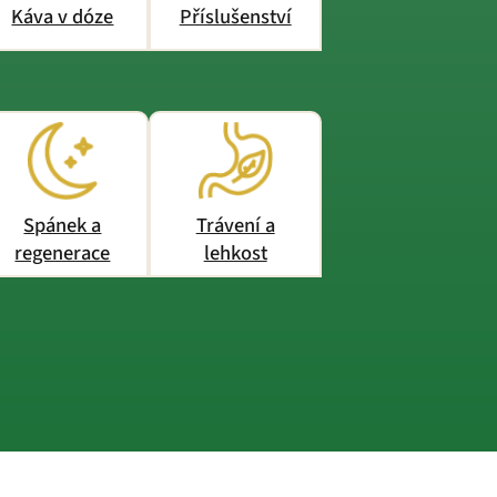
Káva v dóze
Příslušenství
Spánek a
Trávení a
regenerace
lehkost