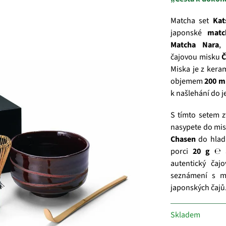
Matcha set
Kat
japonské
matc
Matcha Nara
,
čajovou misku
Č
Miska je z ker
objemem
200 m
k našlehání do 
S tímto setem z
nasypete do misk
Chasen
do hlad
porci
20 g ℮
a
autentický čaj
seznámení s ma
japonských čajů
Skladem