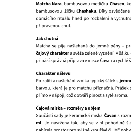
Matcha Nara
, bambusovou metličku
Chasen
, k
bambusovou lžičku
Chashaku
. Díky osvědčené
domácího rituálu hned po rozbalení a vychutnat
připravenou chuť.
Jak chutná
Matcha se pije našlehaná do jemné pěny – pr
čajový charakter
a svěže zelené vyznění. V šálku
přináší správná příprava v misce Čavan a rychlé 
Charakter nálevu
Po zalití a našlehání vzniká typický šálek s
jemn
barvou, která je pro matchu příznačná. Prášek s
přímo v nápoji, což dotváří plnost a syté aroma.
Čajová miska – rozměry a objem
Součástí sady je keramická miska
Čavan
s roz
ml
. Je navržena tak, aby se v ní pohodlně šl
nabízela prostor pro svižné krouživé či „M“ poh