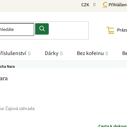
CZK
Přihlášen
NÁKU
Práz
KOŠÍ
říslušenství
Dárky
Bez kofeinu
Be
tcha Nara
ara
ka:
Čajová zahrada
„Cesta k dokon