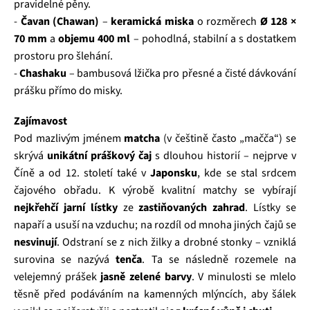
pravidelné pěny.
-
Čavan (Chawan)
–
keramická miska
o rozměrech
Ø 128 ×
70 mm
a
objemu 400 ml
– pohodlná, stabilní a s dostatkem
prostoru pro šlehání.
-
Chashaku
– bambusová lžička pro přesné a čisté dávkování
prášku přímo do misky.
Zajímavost
Pod mazlivým jménem
matcha
(v češtině často „mačča“) se
skrývá
unikátní práškový čaj
s dlouhou historií – nejprve v
Číně a od 12. století také v
Japonsku
, kde se stal srdcem
čajového obřadu. K výrobě kvalitní matchy se vybírají
nejkřehčí jarní lístky
ze
zastiňovaných zahrad
. Lístky se
napaří a usuší na vzduchu; na rozdíl od mnoha jiných čajů se
nesvinují
. Odstraní se z nich žilky a drobné stonky – vzniklá
surovina se nazývá
tenča
. Ta se následně rozemele na
velejemný prášek
jasně zelené barvy
. V minulosti se mlelo
těsně před podáváním na kamenných mlýncích, aby šálek