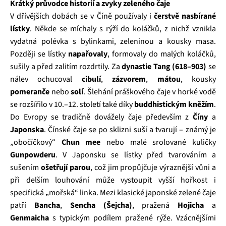
Krátký průvodce historií a zvyky zeleného čaje
V dřívějších dobách se v Číně používaly i
čerstvě nasbírané
lístky
. Někde se míchaly s rýží do koláčků, z nichž vznikla
vydatná polévka s bylinkami, zeleninou a kousky masa.
Později se lístky
napařovaly
, formovaly do malých koláčků,
sušily a před zalitím rozdrtily. Za
dynastie Tang (618–903)
se
nálev ochucoval
cibulí
,
zázvorem
,
mátou
, kousky
pomeranče
nebo
solí
. Šlehání práškového čaje v horké vodě
se rozšířilo v 10.–12. století také díky
buddhistickým kněžím
.
Do Evropy se tradičně dovážely čaje především z
Číny
a
Japonska
. Čínské čaje se po sklizni suší a tvarují – známý je
„obočíčkový“
Chun mee
nebo malé srolované kuličky
Gunpowderu
. V Japonsku se lístky před tvarováním a
sušením
ošetřují parou
, což jim propůjčuje výraznější vůni a
při delším louhování může vystoupit vyšší hořkost i
specifická „mořská“ linka. Mezi klasické japonské zelené čaje
patří
Bancha
,
Sencha (Šejcha)
, pražená
Hojicha
a
Genmaicha
s typickým podílem pražené rýže. Vzácnějšími