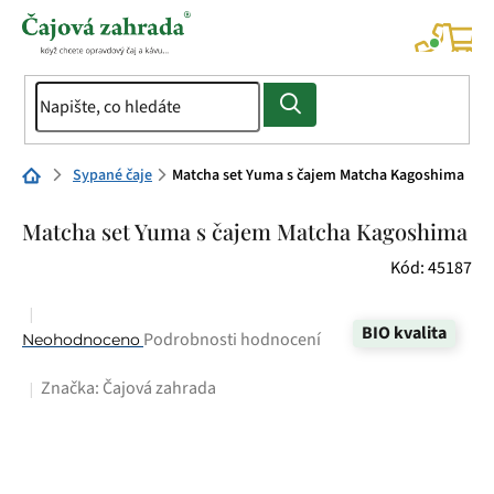
Přejít
na
NÁK
KOŠÍ
obsah
Domů
Sypané čaje
Matcha set Yuma s čajem Matcha Kagoshima
Matcha set Yuma s čajem Matcha Kagoshima
Kód:
45187
BIO kvalita
Průměrné
Podrobnosti hodnocení
Neohodnoceno
hodnocení
Značka:
Čajová zahrada
produktu
je
0,0
z