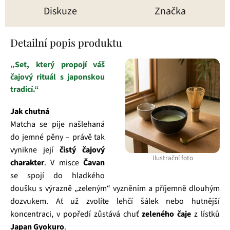
Diskuze
Značka
Detailní popis produktu
„Set, který propojí váš
čajový rituál s japonskou
tradicí.“
Jak chutná
Matcha se pije našlehaná
do jemné pěny – právě tak
vynikne její
čistý čajový
Ilustrační foto
charakter
. V misce
Čavan
se spojí do hladkého
doušku s výrazně „zeleným“ vyzněním a příjemně dlouhým
dozvukem. Ať už zvolíte lehčí šálek nebo hutnější
koncentraci, v popředí zůstává chuť
zeleného čaje
z lístků
Japan Gyokuro
.