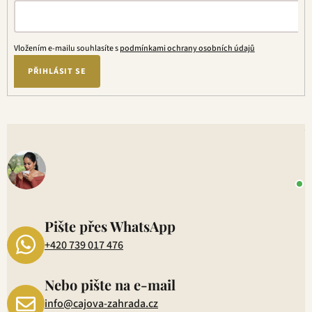
Vložením e-mailu souhlasíte s
podmínkami ochrany osobních údajů
PŘIHLÁSIT SE
V
o
+
P
1
Pište přes WhatsApp
+420 739 017 476
Nebo pište na e-mail
info@cajova-zahrada.cz