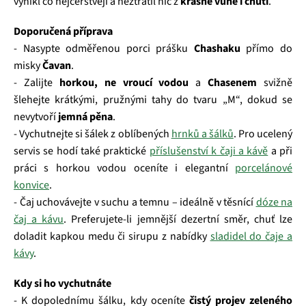
vynikl co nejčerstvěji a neztratil nic z
krásné vůně i chuti
.
Doporučená příprava
- Nasypte odměřenou porci prášku
Chashaku
přímo do
misky
Čavan
.
- Zalijte
horkou, ne vroucí vodou
a
Chasenem
svižně
šlehejte krátkými, pružnými tahy do tvaru „M“, dokud se
nevytvoří
jemná pěna
.
- Vychutnejte si šálek z oblíbených
hrnků a šálků
. Pro ucelený
servis se hodí také praktické
příslušenství k čaji a kávě
a při
práci s horkou vodou oceníte i elegantní
porcelánové
konvice
.
- Čaj uchovávejte v suchu a temnu – ideálně v těsnící
dóze na
čaj a kávu
. Preferujete-li jemnější dezertní směr, chuť lze
doladit kapkou medu či sirupu z nabídky
sladidel do čaje a
kávy
.
Kdy si ho vychutnáte
- K dopolednímu šálku, kdy oceníte
čistý projev zeleného