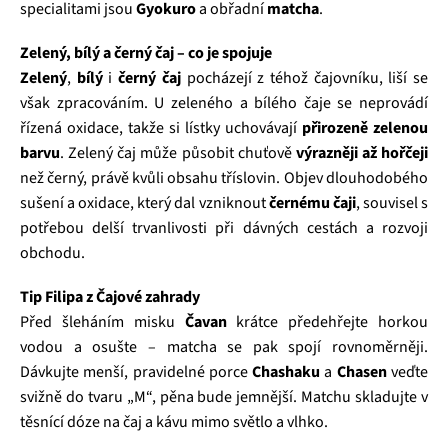
specialitami jsou
Gyokuro
a obřadní
matcha
.
Zelený, bílý a černý čaj – co je spojuje
Zelený
,
bílý
i
černý čaj
pocházejí z téhož čajovníku, liší se
však zpracováním. U zeleného a bílého čaje se neprovádí
řízená oxidace, takže si lístky uchovávají
přirozeně zelenou
barvu
. Zelený čaj může působit chuťově
výrazněji až hořčeji
než černý, právě kvůli obsahu tříslovin. Objev dlouhodobého
sušení a oxidace, který dal vzniknout
černému čaji
, souvisel s
potřebou delší trvanlivosti při dávných cestách a rozvoji
obchodu.
Tip Filipa z Čajové zahrady
Před šleháním misku
Čavan
krátce předehřejte horkou
vodou a osušte – matcha se pak spojí rovnoměrněji.
Dávkujte menší, pravidelné porce
Chashaku
a
Chasen
veďte
svižně do tvaru „M“, pěna bude jemnější. Matchu skladujte v
těsnící dóze na čaj a kávu mimo světlo a vlhko.