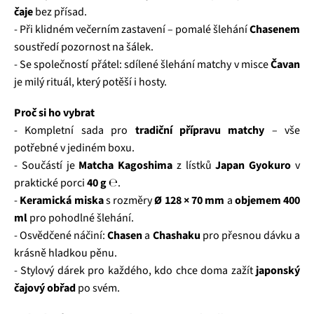
čaje
bez přísad.
- Při klidném večerním zastavení – pomalé šlehání
Chasenem
soustředí pozornost na šálek.
- Se společností přátel: sdílené šlehání matchy v misce
Čavan
je milý rituál, který potěší i hosty.
Proč si ho vybrat
- Kompletní sada pro
tradiční přípravu matchy
– vše
potřebné v jediném boxu.
- Součástí je
Matcha Kagoshima
z lístků
Japan Gyokuro
v
praktické porci
40 g ℮
.
-
Keramická miska
s rozměry
Ø 128 × 70 mm
a
objemem 400
ml
pro pohodlné šlehání.
- Osvědčené náčiní:
Chasen
a
Chashaku
pro přesnou dávku a
krásně hladkou pěnu.
- Stylový dárek pro každého, kdo chce doma zažít
japonský
čajový obřad
po svém.