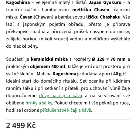
Kagoshima
– velejemně mletý z lístků
Japan Gyokuro
– a
tradiční náčiní: bambusovou
metličku Chasen
, čajovou
misku
Čavan
(Chawan) a bambusovou
lžičku Chashaku
. Vše
ladí s japonským pojetím obřadu, přesto je příprava
překvapivě snadná a přirozená: prášek nasypete do misky,
zalijete horkou (nikoli vroucí) vodou a metličkou vyšleháte
do hladké pěny.
Součástí je
keramická miska
s rozměry
Ø 128 × 70 mm
a
praktickým
objemem 400 ml
, takže je v ní dost prostoru pro
svižné šlehání. Matcha
Kagoshima
je dodána v porci
40 g ℮
–
ideální start do domácího rituálu. Set oceníte při klidném
ranním šálku i při setkání s přáteli; pro uchování vůně čaje
doporučujeme
dózy na čaj a kávu
a na servírování své
oblíbené
hrnky a šálky
. Pokud chcete mít vše pěkně po ruce,
hodí se i drobné
příslušenství k čaji a kávě
.
2 499 Kč