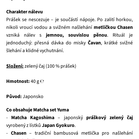
Charakter nálevu
Prášek se nescezuje – je součástí nápoje. Po zalití horkou,
nikoli vroucí vodou a svižném našlehání
metličkou Chasen
vzniká nálev s
jemnou, souvislou pěnou
. Rituál je
jednoduchý: přesná dávka do misky
Čavan
, krátké svižné
šlehání a klidné vychutnání.
Složení:
zelený čaj (100 % prášek)
Hmotnost:
40 g ℮
Původ:
Japonsko
Co obsahuje Matcha set Yuma
-
Matcha Kagoshima
– japonský
práškový zelený čaj
vyrobený z lístků
Japan Gyokuro
.
-
Chasen
– tradiční bambusová metlička pro našlehání