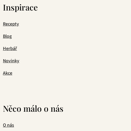
Inspirace
Recepty
Blog
Herbář
Novinky
Akce
Něco málo o nás
O nás