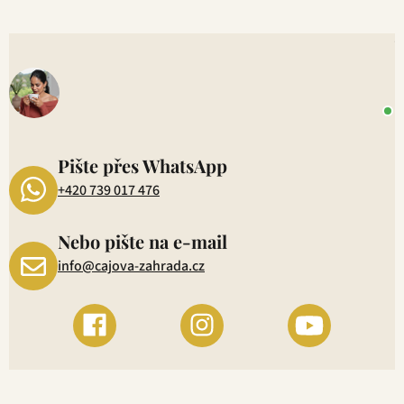
V
o
+
P
1
Pište přes WhatsApp
+420 739 017 476
Nebo pište na e-mail
info@cajova-zahrada.cz