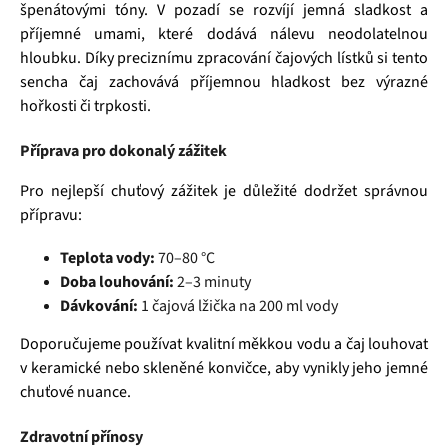
špenátovými tóny. V pozadí se rozvíjí jemná sladkost a
příjemné umami, které dodává nálevu neodolatelnou
hloubku. Díky preciznímu zpracování čajových lístků si tento
sencha čaj zachovává příjemnou hladkost bez výrazné
hořkosti či trpkosti.
Příprava pro dokonalý zážitek
Pro nejlepší chuťový zážitek je důležité dodržet správnou
přípravu:
Teplota vody:
70–80 °C
Doba louhování:
2–3 minuty
Dávkování:
1 čajová lžička na 200 ml vody
Doporučujeme používat kvalitní měkkou vodu a čaj louhovat
v keramické nebo skleněné konvičce, aby vynikly jeho jemné
chuťové nuance.
Zdravotní přínosy