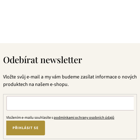
následné šetrné zpracování a také velmi přívětivá cena, pak
jste tu správně. A pevně věříme, že jakmile naše produkty
jednou ochutnáte, budete nadšení.
Z
á
Odebírat newsletter
p
a
t
Vložte svůj e-mail a my vám budeme zasílat informace o nových
í
produktech na našem e-shopu.
Vložením e-mailu souhlasíte s
podmínkami ochrany osobních údajů
PŘIHLÁSIT SE