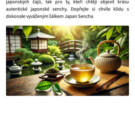
japonských čajů, tak pro ty, kteří chtějí objevit krásu
autentické japonské senchy. Dopřejte si chvíle klidu s
dokonale vyváženým šálkem Japan Sencha
Čajová zahrada je naše vlastní autentická značka, která pro
vás již více než 20 let dováží stovky různých čajů, z nichž si
dokáže vybrat každý! Je jedno, jestli máte rádi prémiové
zelené čaje, nebo preferujete spíše různé ovocné směsi.
Pokud je pro vás prioritou kvalita použitých surovin, jejich