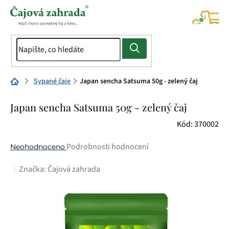
Přejít
na
NÁK
KOŠÍ
obsah
Domů
Sypané čaje
Japan sencha Satsuma 50g - zelený čaj
Japan sencha Satsuma 50g - zelený čaj
Kód:
370002
Průměrné
Podrobnosti hodnocení
Neohodnoceno
hodnocení
Značka:
Čajová zahrada
produktu
je
0,0
z
5