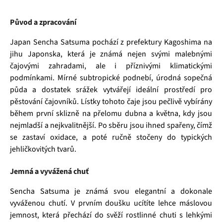
Původ a zpracování
Japan Sencha Satsuma pochází z prefektury Kagoshima na
jihu Japonska, která je známá nejen svými malebnými
čajovými zahradami, ale i příznivými klimatickými
podmínkami. Mírné subtropické podnebí, úrodná sopečná
půda a dostatek srážek vytvářejí ideální prostředí pro
pěstování čajovníků. Lístky tohoto čaje jsou pečlivě vybírány
během první sklizně na přelomu dubna a května, kdy jsou
nejmladší a nejkvalitnější. Po sběru jsou ihned spařeny, čímž
se zastaví oxidace, a poté ručně stočeny do typických
jehličkovitých tvarů.
Jemná a vyvážená chuť
Sencha Satsuma je známá svou elegantní a dokonale
vyváženou chutí. V prvním doušku ucítíte lehce máslovou
jemnost, která přechází do svěží rostlinné chuti s lehkými