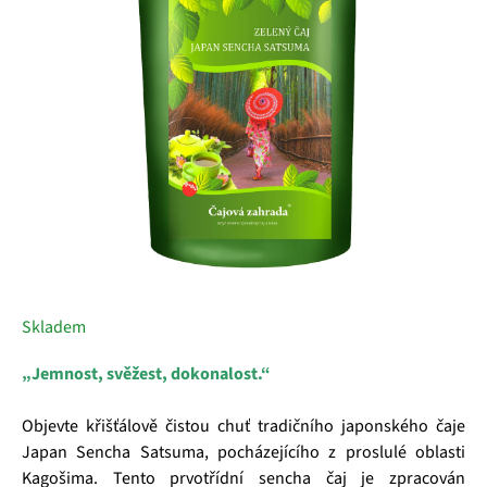
hvězdiček.
Skladem
„Jemnost, svěžest, dokonalost.“
Objevte křišťálově čistou chuť tradičního japonského čaje
Japan Sencha Satsuma, pocházejícího z proslulé oblasti
Kagošima. Tento prvotřídní sencha čaj je zpracován