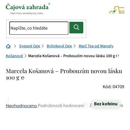
Přejít
na
NÁK
KOŠÍ
obsah
Domů
Sypané čaje
Bylinkové čaje
Marč Tea od Marcely
Košanové
Marcela Košanová – Probouzím novou lásku 100 g ℮
Marcela Košanová – Probouzím novou lásku
100 g ℮
Kód:
04709
Bez kofeinu
Průměrné
Značka:
Marc Tea
Podrobnosti hodnocení
Neohodnoceno
hodnocení
produktu
je