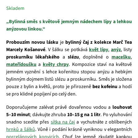
Skladem
„Bylinná směs s květově jemným nádechem lípy a lehkou
anýzovou linkou.“
Probouzím novou lásku
je
bylinný čaj z kolekce Marč Tea
Marcely Košanové
. V šálku se potkává
květ lípy
,
anýz
, listy
proskurníku lékařského
a
slézu
, doplněné o
macešku
,
mateřídoušku
a
květy chrpy
. Kompozice staví na květově
jemném vyznění s lehce kořenitou stopou anýzu a hebkým
bylinným dojmem listů slézu a proskurníku. Směs je složena
pouze z bylin a květů, proto je přirozeně
bez kofeinu
a hodí
se pro klidné popíjení po celý den.
Doporučujeme zalévat právě dovařenou vodou a
louhovat
5–10 minut
; dávkujte zhruba
10–15 g na 1 litr
. Po vyluhování
snadno scedíte přes
sítka na čaj
a vychutnáte z oblíbených
hrnků a šálků
. Vůně i podání krásně vyniknou v elegantních
porcelánových konvicích
. Chuť lze jemně zkulatit kapkou