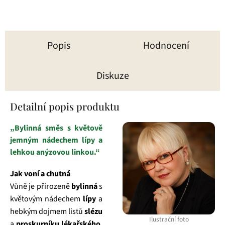
Popis
Hodnocení
Diskuze
Detailní popis produktu
„Bylinná směs s květově
jemným nádechem lípy a
lehkou anýzovou linkou.“
Jak voní a chutná
Vůně je přirozeně
bylinná
s
květovým nádechem
lípy
a
hebkým dojmem listů
slézu
Ilustrační foto
a
proskurníku lékařského
.