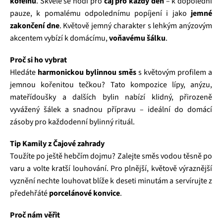
kofeinu
. Skvěle se hodí pro
čaj pro každý den
– k dopolední
pauze, k pomalému odpolednímu popíjení i jako
jemné
zakončení dne
. Květově jemný charakter s lehkým anýzovým
akcentem vybízí k domácímu,
voňavému šálku
.
Proč si ho vybrat
Hledáte
harmonickou bylinnou směs
s květovým profilem a
jemnou kořenitou tečkou? Tato kompozice lípy, anýzu,
mateřídoušky a dalších bylin nabízí klidný, přirozeně
vyvážený šálek a snadnou přípravu – ideální do domácí
zásoby pro každodenní bylinný rituál.
Tip Kamily z Čajové zahrady
Toužíte po ještě hebčím dojmu? Zalejte směs vodou těsně po
varu a volte kratší louhování. Pro plnější, květově výraznější
vyznění nechte louhovat blíže k deseti minutám a servírujte z
předehřáté
porcelánové konvice
.
Proč nám věřit