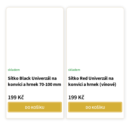
skladem
skladem
Průměrné
Sítko Black Univerzál na
hodnocení
Sítko Red Univerzál na
konvici a hrnek 70-100 mm
konvici a hrnek (vínové)
produktu
je
199 Kč
199 Kč
5,0
z
DO KOŠÍKU
DO KOŠÍKU
5
hvězdiček.