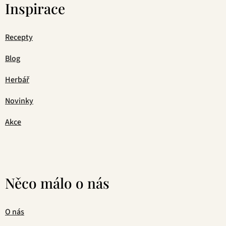
Inspirace
Recepty
Blog
Herbář
Novinky
Akce
Něco málo o nás
O nás