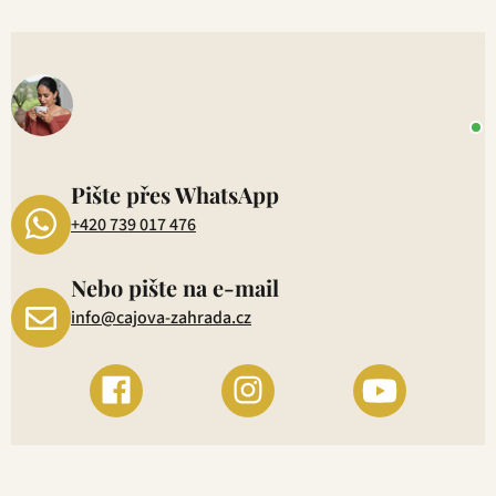
V
o
+
P
1
Pište přes WhatsApp
+420 739 017 476
Nebo pište na e-mail
info@cajova-zahrada.cz