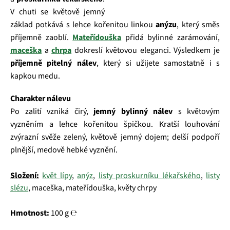
V chuti se květově jemný
základ potkává s lehce kořenitou linkou
anýzu
, který směs
příjemně zaoblí.
Mateřídouška
přidá bylinné zarámování,
maceška
a
chrpa
dokreslí květovou eleganci. Výsledkem je
příjemně pitelný nálev
, který si užijete samostatně i s
kapkou medu.
Charakter nálevu
Po zalití vzniká čirý,
jemný bylinný nálev
s květovým
vyzněním a lehce kořenitou špičkou. Kratší louhování
zvýrazní svěže zelený, květově jemný dojem; delší podpoří
plnější, medově hebké vyznění.
Složení:
květ lípy
,
anýz
,
listy proskurníku lékařského
,
listy
slézu
, maceška, mateřídouška, květy chrpy
Hmotnost:
100 g ℮