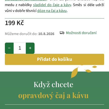
medu z nabídky
sladidel do čaje a kávy
. Směs si déle udrží
vůni v dobře těsnící
dóze na čaj a kávu
.
199 Kč
Možnosti doručení
Můžeme doručit do:
10.8.2026
−
+
Přidat do košíku
Když chcete
opravdový čaj a kávu