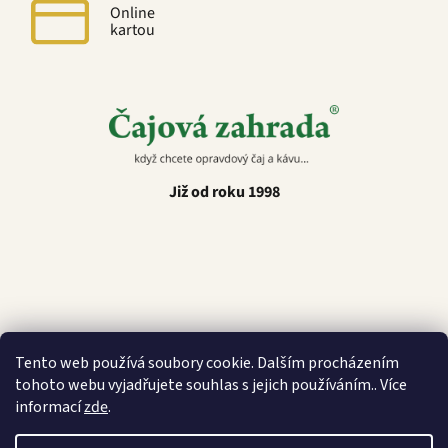
Online
kartou
Již od roku 1998
Latino Café
Tento web používá soubory cookie. Dalším procházením
tohoto webu vyjadřujete souhlas s jejich používáním.. Více
informací
zde
.