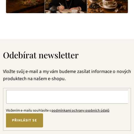
Z
á
Odebírat newsletter
p
a
t
Vložte svůj e-mail a my vám budeme zasílat informace o nových
í
produktech na našem e-shopu.
Vložením e-mailu souhlasíte s
podmínkami ochrany osobních údajů
PŘIHLÁSIT SE