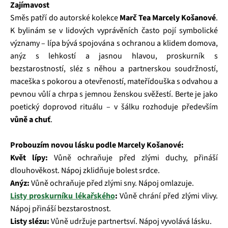
Zajímavost
Směs patří do autorské kolekce
Marč Tea Marcely Košanové
.
K bylinám se v lidových vyprávěních často pojí symbolické
významy – lípa bývá spojována s ochranou a klidem domova,
anýz s lehkostí a jasnou hlavou, proskurník s
bezstarostností, sléz s něhou a partnerskou soudržností,
maceška s pokorou a otevřeností, mateřídouška s odvahou a
pevnou vůlí a chrpa s jemnou ženskou svěžestí. Berte je jako
poetický doprovod rituálu – v šálku rozhoduje především
vůně a chuť
.
Probouzím novou lásku podle Marcely Košanové:
Květ lípy:
Vůně ochraňuje před zlými duchy, přináší
dlouhověkost. Nápoj zklidňuje bolest srdce.
Anýz:
Vůně ochraňuje před zlými sny. Nápoj omlazuje.
Listy proskurníku lékařského
:
Vůně chrání před zlými vlivy.
Nápoj přináší bezstarostnost.
Listy slézu:
Vůně udržuje partnertsví. Nápoj vyvolává lásku.