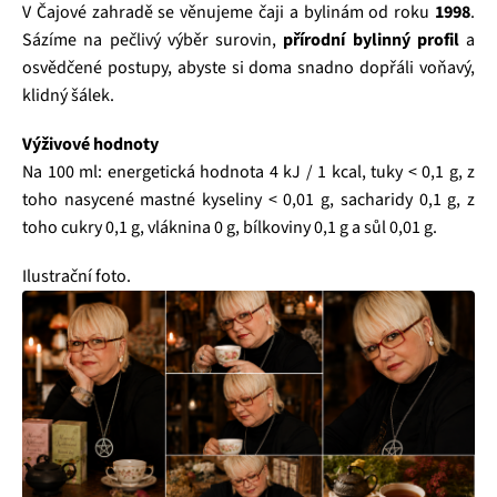
V Čajové zahradě se věnujeme čaji a bylinám od roku
1998
.
Sázíme na pečlivý výběr surovin,
přírodní bylinný profil
a
osvědčené postupy, abyste si doma snadno dopřáli voňavý,
klidný šálek.
Výživové hodnoty
Na 100 ml: energetická hodnota 4 kJ / 1 kcal, tuky < 0,1 g, z
toho nasycené mastné kyseliny < 0,01 g, sacharidy 0,1 g, z
toho cukry 0,1 g, vláknina 0 g, bílkoviny 0,1 g a sůl 0,01 g.
Ilustrační foto.