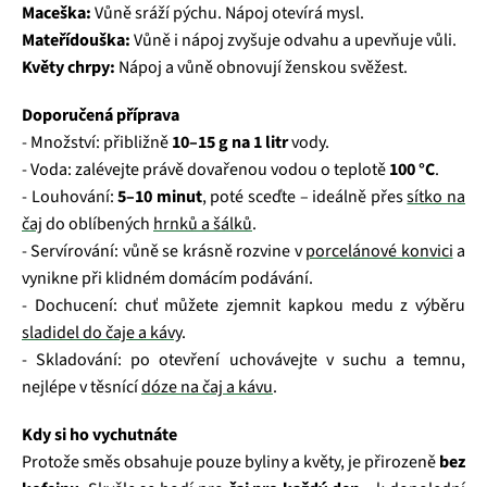
Maceška:
Vůně sráží pýchu. Nápoj otevírá mysl.
Mateřídouška:
Vůně i nápoj zvyšuje odvahu a upevňuje vůli.
Květy chrpy:
Nápoj a vůně obnovují ženskou svěžest.
Doporučená příprava
- Množství: přibližně
10–15 g na 1 litr
vody.
- Voda: zalévejte právě dovařenou vodou o teplotě
100 °C
.
- Louhování:
5–10 minut
, poté sceďte – ideálně přes
sítko na
čaj
do oblíbených
hrnků a šálků
.
- Servírování: vůně se krásně rozvine v
porcelánové konvici
a
vynikne při klidném domácím podávání.
- Dochucení: chuť můžete zjemnit kapkou medu z výběru
sladidel do čaje a kávy
.
- Skladování: po otevření uchovávejte v suchu a temnu,
nejlépe v těsnící
dóze na čaj a kávu
.
Kdy si ho vychutnáte
Protože směs obsahuje pouze byliny a květy, je přirozeně
bez