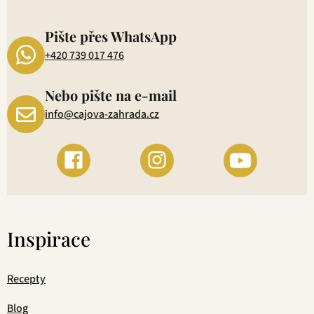
P
1
Pište přes WhatsApp
+420 739 017 476
Nebo pište na e-mail
info@cajova-zahrada.cz
Inspirace
Recepty
Blog