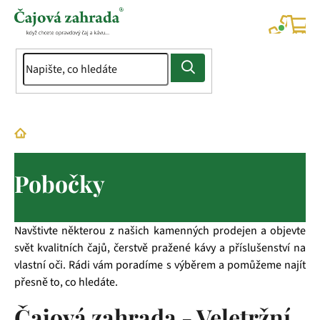
Přejít
na
NÁK
KOŠÍ
obsah
Domů
Pobočky
Pobočky
Navštivte některou z našich kamenných prodejen a objevte
svět kvalitních čajů, čerstvě pražené kávy a příslušenství na
vlastní oči. Rádi vám poradíme s výběrem a pomůžeme najít
přesně to, co hledáte.
Čajová zahrada - Veletržní