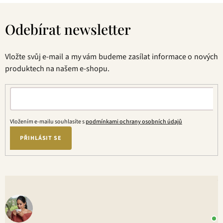
Z
á
Odebírat newsletter
p
a
t
Vložte svůj e-mail a my vám budeme zasílat informace o nových
í
produktech na našem e-shopu.
Vložením e-mailu souhlasíte s
podmínkami ochrany osobních údajů
PŘIHLÁSIT SE
V
o
+