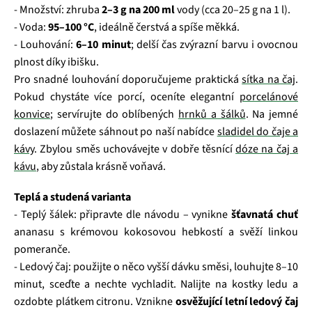
- Množství: zhruba
2–3 g na 200 ml
vody (cca 20–25 g na 1 l).
- Voda:
95–100 °C
, ideálně čerstvá a spíše měkká.
- Louhování:
6–10 minut
; delší čas zvýrazní barvu i ovocnou
plnost díky ibišku.
Pro snadné louhování doporučujeme praktická
sítka na čaj
.
Pokud chystáte více porcí, oceníte elegantní
porcelánové
konvice
; servírujte do oblíbených
hrnků a šálků
. Na jemné
doslazení můžete sáhnout po naší nabídce
sladidel do čaje a
kávy
. Zbylou směs uchovávejte v dobře těsnící
dóze na čaj a
kávu
, aby zůstala krásně voňavá.
Teplá a studená varianta
- Teplý šálek: připravte dle návodu – vynikne
šťa⁠vnatá chuť
ananasu s krémovou kokosovou hebkostí a svěží linkou
pomeranče.
- Ledový čaj: použijte o něco vyšší dávku směsi, louhujte 8–10
minut, sceďte a nechte vychladit. Nalijte na kostky ledu a
ozdobte plátkem citronu. Vznikne
osvěžující letní ledový čaj