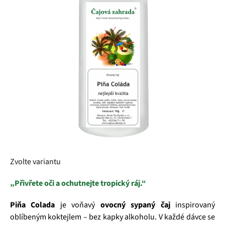
5
hvězdiček.
Zvolte variantu
„Přivřete oči a ochutnejte tropický ráj.“
Piňa Colada
je voňavý
ovocný sypaný čaj
inspirovaný
oblíbeným koktejlem – bez kapky alkoholu. V každé dávce se