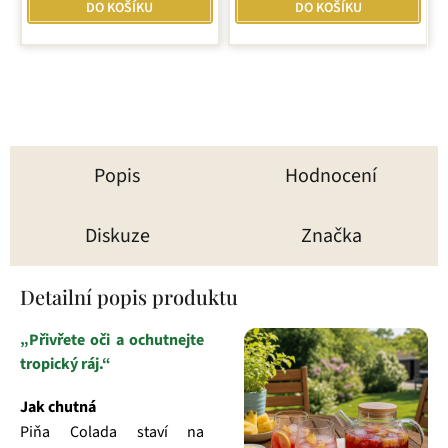
z
DO KOŠÍKU
DO KOŠÍKU
5
hvězdiček.
Popis
Hodnocení
Diskuze
Značka
Detailní popis produktu
„Přivřete oči a ochutnejte
tropický ráj.“
Jak chutná
Piňa Colada staví na