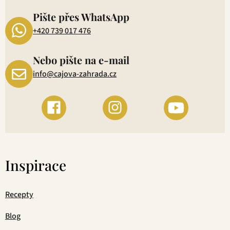
1
Pište přes WhatsApp
+420 739 017 476
Nebo pište na e-mail
info@cajova-zahrada.cz
Inspirace
Recepty
Blog