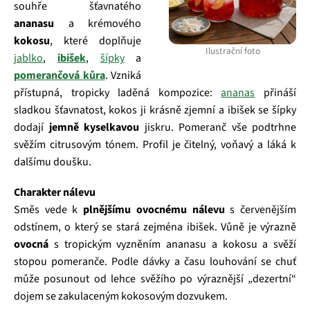
souhře šťavnatého
ananasu
a krémového
kokosu
, které doplňuje
Ilustrační foto
jablko
,
ibišek
,
šípky
a
pomerančová kůra
. Vzniká
přístupná, tropicky laděná kompozice:
ananas
přináší
sladkou šťavnatost, kokos ji krásně zjemní a ibišek se šípky
dodají
jemně kyselkavou
jiskru. Pomeranč vše podtrhne
svěžím citrusovým tónem. Profil je čitelný, voňavý a láká k
dalšímu doušku.
Charakter nálevu
Směs vede k
plnějšímu ovocnému nálevu
s červenějším
odstínem, o který se stará zejména ibišek. Vůně je výrazně
ovocná
s tropickým vyzněním ananasu a kokosu a svěží
stopou pomeranče. Podle dávky a času louhování se chuť
může posunout od lehce svěžího po výraznější „dezertní“
dojem se zakulaceným kokosovým dozvukem.