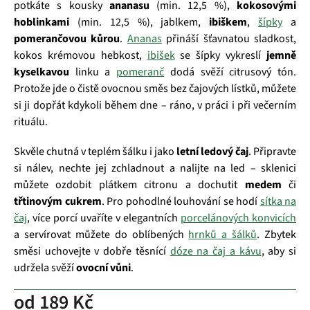
potkáte s kousky
ananasu
(min. 12,5 %),
kokosovými
hoblinkami
(min. 12,5 %), jablkem,
ibiškem
,
šípky
a
pomerančovou kůrou
.
Ananas
přináší šťavnatou sladkost,
kokos krémovou hebkost,
ibišek
se šípky vykreslí
jemně
kyselkavou
linku a
pomeranč
dodá svěží citrusový tón.
Protože jde o čistě ovocnou směs bez čajových lístků, můžete
si ji dopřát kdykoli během dne – ráno, v práci i při večerním
rituálu.
Skvěle chutná v teplém šálku i jako
letní ledový čaj
. Připravte
si nálev, nechte jej zchladnout a nalijte na led – sklenici
můžete ozdobit plátkem citronu a dochutit
medem
či
třtinovým cukrem
. Pro pohodlné louhování se hodí
sítka na
čaj
, více porcí uvaříte v elegantních
porcelánových konvicích
a servírovat můžete do oblíbených
hrnků a šálků
. Zbytek
směsi uchovejte v dobře těsnící
dóze na čaj a kávu
, aby si
udržela svěží
ovocní vůni
.
od
189 Kč