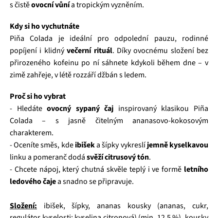
s čistě
ovocní vůní
a tropickým vyzněním.
Kdy si ho vychutnáte
Piňa Colada je ideální pro odpolední pauzu, rodinné
popíjení i klidný
večerní rituál
. Díky ovocnému složení bez
přirozeného kofeinu po ní sáhnete kdykoli během dne – v
zimě zahřeje, v létě rozzáří džbán s ledem.
Proč si ho vybrat
- Hledáte
ovocný sypaný čaj
inspirovaný klasikou Piña
Colada – s jasně čitelným ananasovo‑kokosovým
charakterem.
- Oceníte směs, kde
ibišek
a šípky vykreslí
jemně kyselkavou
linku a pomeranč dodá
svěží citrusový tón
.
- Chcete nápoj, který chutná skvěle teplý i ve formě
letního
ledového čaje
a snadno se připravuje.
Složení:
ibišek, šípky, ananas kousky (ananas, cukr,
regulátor kyselosti: kyselina citronová) (min. 12,5 %), kousky