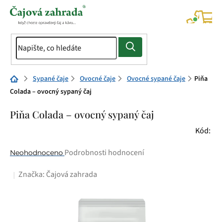
Přejít
na
NÁK
KOŠÍ
obsah
Domů
Sypané čaje
Ovocné čaje
Ovocné sypané čaje
Piňa
Colada – ovocný sypaný čaj
Piňa Colada – ovocný sypaný čaj
Kód:
Průměrné
Podrobnosti hodnocení
Neohodnoceno
hodnocení
Značka:
Čajová zahrada
produktu
je
0,0
z