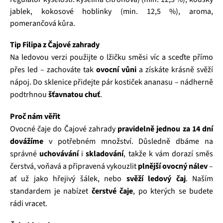
jablek, kokosové hoblinky (min. 12,5 %), aroma,
pomerančová kůra.
Tip Filipa z Čajové zahrady
Na ledovou verzi použijte o lžičku směsi víc a sceďte přímo
přes led – zachováte tak
ovocní vůni
a získáte krásně svěží
nápoj. Do sklenice přidejte pár kostiček ananasu – nádherně
podtrhnou
šťavnatou chuť
.
Proč nám věřit
Ovocné čaje do Čajové zahrady
pravidelně jednou za 14 dní
dovážíme
v potřebném množství. Důsledně dbáme na
správné
uchovávání
i
skladování
, takže k vám dorazí směs
čerstvá, voňavá a připravená vykouzlit
plnější ovocný nálev
–
ať už jako hřejivý šálek, nebo
svěží ledový čaj
. Naším
standardem je nabízet
čerstvé čaje
, po kterých se budete
rádi vracet.