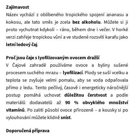
Zajímavost
Název vychází z oblíbeného tropického spojení ananasu a
kokosu, ale tato směs je zcela
bez alkoholu
. Můžete si ji
proto vychutnat kdykoli – ráno, během dne i večer. V horké
verzi zahřeje tropickou vůní a ve studené rozsvítí karafu jako
letní ledový čaj
.
Proč jsou čaje s lyofilizovaným ovocem dražší
V Čajové zahradě používáme ovoce a byliny sušené
procesem suchého mrazu –
lyofilizací
. Plody se suší vcelku a
teplota se zvyšuje velmi pomalu, aby se voda odpařovala
přímo z ledu. Tento pečlivý, časově i energeticky náročnější
postup pomáhá uchovat
důležitou čerstvost
a podle
materiálů dodavatelů až
90 % obvyklého množství
vitamínů
. Po zalití působí ovoce přirozeně – a kousky si po
vylouhování můžete klidně
sníst
.
Doporučená příprava