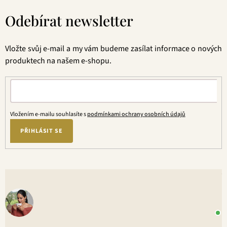
á
Odebírat newsletter
p
a
t
Vložte svůj e-mail a my vám budeme zasílat informace o nových
í
produktech na našem e-shopu.
Vložením e-mailu souhlasíte s
podmínkami ochrany osobních údajů
PŘIHLÁSIT SE
V
o
+
P