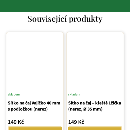
Související produkty
skladem
skladem
Průměrné
Sítko na čaj Vajíčko 40 mm
Sítko na čaj – kleště Lžička
hodnocení
s podložkou (nerez)
(nerez, Ø 35 mm)
produktu
je
149 Kč
149 Kč
5,0