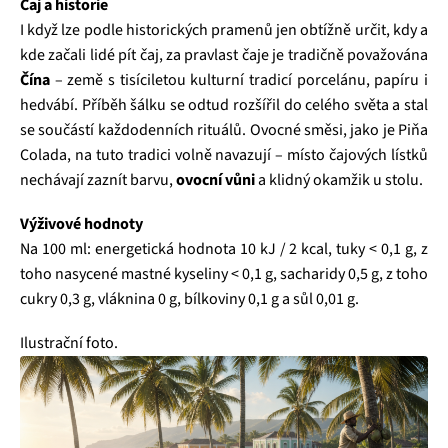
Čaj a historie
I když lze podle historických pramenů jen obtížně určit, kdy a
kde začali lidé pít čaj, za pravlast čaje je tradičně považována
Čína
– země s tisíciletou kulturní tradicí porcelánu, papíru i
hedvábí. Příběh šálku se odtud rozšířil do celého světa a stal
se součástí každodenních rituálů. Ovocné směsi, jako je Piňa
Colada, na tuto tradici volně navazují – místo čajových lístků
nechávají zaznít barvu,
ovocní vůni
a klidný okamžik u stolu.
Výživové hodnoty
Na 100 ml: energetická hodnota 10 kJ / 2 kcal, tuky < 0,1 g, z
toho nasycené mastné kyseliny < 0,1 g, sacharidy 0,5 g, z toho
cukry 0,3 g, vláknina 0 g, bílkoviny 0,1 g a sůl 0,01 g.
Ilustrační foto.