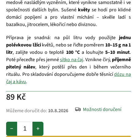
medově nasládlým vyzněním, které vynikne samostatně i ve
společnosti dalších bylin. Sušené
květy
se hodí pro klidné
domácí popíjení a pro vlastní míchání – skvěle ladí s
bazalkou, jitrocelem, lékořicí nebo diviznou.
Příprava je snadná: na půl litru vody použijte
jednu
polévkovou lžíci
květů, nebo se řiďte poměrem
10–15 g na 1
litr
, zalijte vodou o teplotě
100 °C
a louhujte
5–10 minut
.
Poté přeceďte přes jemné
sítko na čaj
. Vznikne čirý,
příjemně
pitelný nálev
, který potěší přes den i během večerního
rituálu. Pro skladování doporučujeme dobře těsnící
dózu na
čaj a kávu
.
89 Kč
Možnosti doručení
Můžeme doručit do:
10.8.2026
−
+