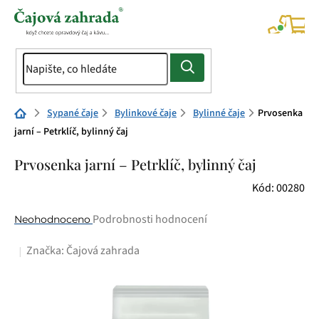
Přejít
na
NÁK
KOŠÍ
obsah
Domů
Sypané čaje
Bylinkové čaje
Bylinné čaje
Prvosenka
jarní – Petrklíč, bylinný čaj
Prvosenka jarní – Petrklíč, bylinný čaj
Kód:
00280
Průměrné
Podrobnosti hodnocení
Neohodnoceno
hodnocení
Značka:
Čajová zahrada
produktu
je
0,0
z