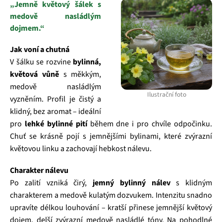
„Jemně květový šálek s
medově nasládlým
dojmem.“
Jak voní a chutná
V šálku se rozvine
bylinná,
květová vůně
s měkkým,
medově nasládlým
Ilustrační foto
vyzněním. Profil je čistý a
klidný, bez aromat – ideální
pro
lehké bylinné pití
během dne i pro chvíle odpočinku.
Chuť se krásně pojí s jemnějšími bylinami, které zvýrazní
květovou linku a zachovají hebkost nálevu.
Charakter nálevu
Po zalití vzniká čirý,
jemný bylinný nálev
s klidným
charakterem a medově kulatým dozvukem. Intenzitu snadno
upravíte délkou louhování – kratší přinese jemnější květový
dojem, delší zvýrazní medově nasládlé tóny. Na pohodlné