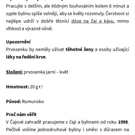
Pracujte s delším, ale klidným louhováním kolem 8 minut a
sypte bylinu spíše volněji, aby se květy rozvinuly. Čerstvost si
nejlépe udrží v dobře těsnící
dóze na čaj a kávu
, mimo
vlhkost a výrazné vůně.
Upozornění
Prvosenku by neměly užívat
těhotné ženy
a osoby užívající
léky na ředění krve
.
Složení:
prvosenka jarní – květ
Hmotnost:
20 g ℮
Původ:
Rumunsko
Proč nám věřit
V Čajové zahradě pracujeme s čaji a bylinami od roku
1998
.
Pečlivě volíme jednodruhové byliny i směsi s důrazem na