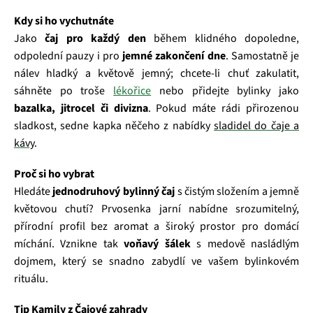
Kdy si ho vychutnáte
Jako
čaj pro každý den
během klidného dopoledne,
odpolední pauzy i pro
jemné zakončení dne
. Samostatně je
nálev hladký a květově jemný; chcete-li chuť zakulatit,
sáhněte po troše
lékořice
nebo přidejte bylinky jako
bazalka, jitrocel či divizna
. Pokud máte rádi přirozenou
sladkost, sedne kapka něčeho z nabídky
sladidel do čaje a
kávy
.
Proč si ho vybrat
Hledáte
jednodruhový bylinný čaj
s čistým složením a jemně
květovou chutí? Prvosenka jarní nabídne srozumitelný,
přírodní profil bez aromat a široký prostor pro domácí
míchání. Vznikne tak
voňavý šálek
s medově nasládlým
dojmem, který se snadno zabydlí ve vašem bylinkovém
rituálu.
Tip Kamily z Čajové zahrady