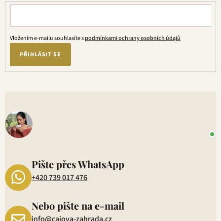
Vložením e-mailu souhlasíte s
podmínkami ochrany osobních údajů
PŘIHLÁSIT SE
V
o
+
P
1
Pište přes WhatsApp
+420 739 017 476
Nebo pište na e-mail
info@cajova-zahrada.cz