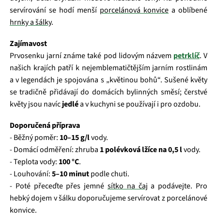
servírování se hodí menší
porcelánová konvice
a oblíbené
hrnky a šálky
.
Zajímavost
Prvosenku jarní známe také pod lidovým názvem
petrklíč
. V
našich krajích patří k nejemblema­tičtějším jarním rostlinám
a v legendách je spojována s „květinou bohů“. Sušené květy
se tradičně přidávají do domácích bylinných směsí; čerstvé
květy jsou navíc
jedlé
a v kuchyni se používají i pro ozdobu.
Doporučená příprava
- Běžný poměr:
10–15 g/l
vody.
- Domácí odměření: zhruba
1 polévková lžíce na 0,5 l
vody.
- Teplota vody:
100 °C
.
- Louhování:
5–10 minut
podle chuti.
- Poté přeceďte přes jemné
sítko na čaj
a podávejte. Pro
hebký dojem v šálku doporučujeme servírovat z porcelánové
konvice.