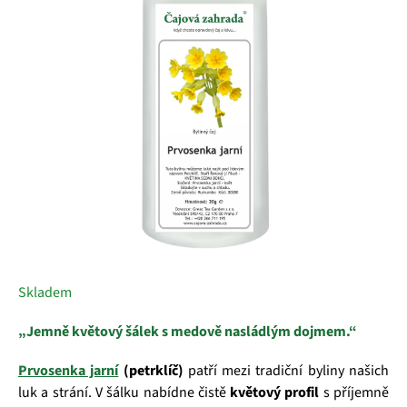
5
hvězdiček.
Skladem
„Jemně květový šálek s medově nasládlým dojmem.“
Prvosenka jarní
(petrklíč)
patří mezi tradiční byliny našich
luk a strání. V šálku nabídne čistě
květový profil
s příjemně