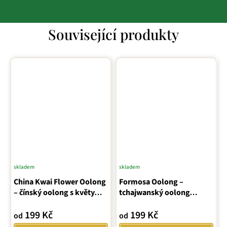
Související produkty
skladem
skladem
Průměrné
China Kwai Flower Oolong
hodnocení
Formosa Oolong –
– čínský oolong s květy
tchajwanský oolong
produktu
osmanthu
„černý drak“
je
199 Kč
199 Kč
od
od
5,0