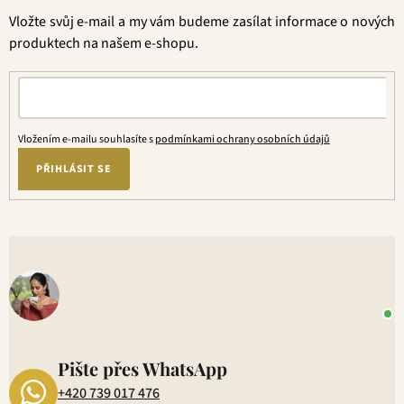
t
Vložte svůj e-mail a my vám budeme zasílat informace o nových
í
produktech na našem e-shopu.
Vložením e-mailu souhlasíte s
podmínkami ochrany osobních údajů
PŘIHLÁSIT SE
V
o
+
P
1
Pište přes WhatsApp
+420 739 017 476