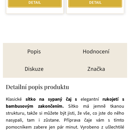
z
DETAIL
DETAIL
5
hvězdiček.
Popis
Hodnocení
Diskuze
Značka
Detailní popis produktu
Klasické
sítko na sypaný čaj s
elegantní
rukojetí s
bambusovým zakončením.
Sítko má jemně tkanou
strukturu, takže si můžete být jisti, že vše, co jste do něho
nasypali, tam i zůstane. Příprava čaje vám s tímto
pomocníkem zabere jen pár minut. Vyrobeno z ušlechtilé