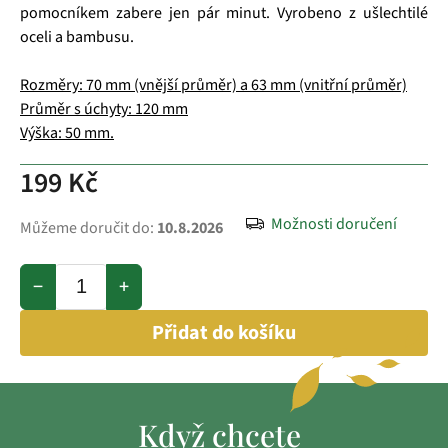
pomocníkem zabere jen pár minut. Vyrobeno z ušlechtilé
oceli a bambusu.
Rozměry: 70 mm (vnější průměr) a 63 mm (vnitřní průměr)
Průměr s úchyty: 120 mm
Výška: 50 mm.
199 Kč
Možnosti doručení
Můžeme doručit do:
10.8.2026
−
+
Přidat do košíku
Když chcete