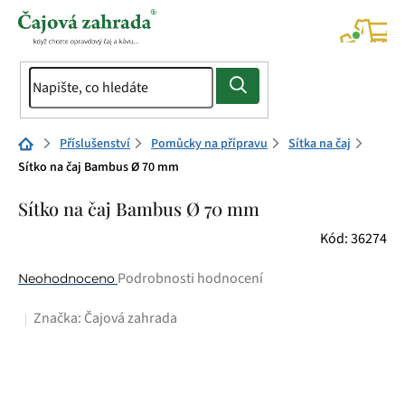
Přejít
na
NÁK
KOŠÍ
obsah
Domů
Příslušenství
Pomůcky na přípravu
Sítka na čaj
Sítko na čaj Bambus Ø 70 mm
Sítko na čaj Bambus Ø 70 mm
Kód:
36274
Průměrné
Podrobnosti hodnocení
Neohodnoceno
hodnocení
Značka:
Čajová zahrada
produktu
je
0,0
z