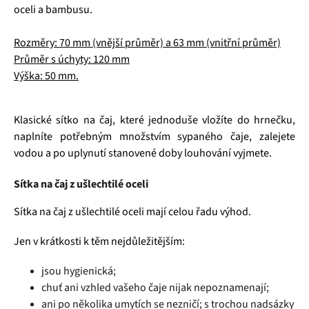
oceli a bambusu.
Rozměry: 70 mm (vnější průměr) a 63 mm (vnitřní průměr)
Průměr s úchyty: 120 mm
Výška: 50 mm.
Klasické sítko na čaj, které jednoduše vložíte do hrnečku,
naplníte potřebným množstvím sypaného čaje, zalejete
vodou a po uplynutí stanovené doby louhování vyjmete.
Sítka na čaj z ušlechtilé oceli
Sítka na čaj z ušlechtilé oceli mají celou řadu výhod.
Jen v krátkosti k těm nejdůležitějším:
jsou hygienická;
chuť ani vzhled vašeho čaje nijak nepoznamenají;
ani po několika umytích se nezničí; s trochou nadsázky