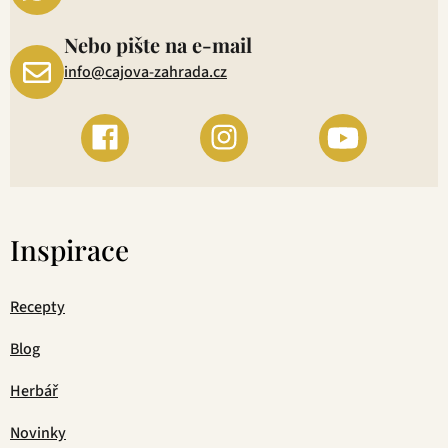
Nebo pište na e-mail
info@cajova-zahrada.cz
Inspirace
Recepty
Blog
Herbář
Novinky