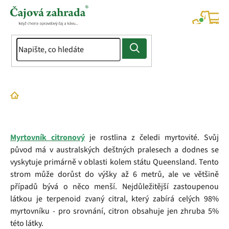
Přejít
na
NÁK
KOŠÍ
obsah
Domů
Slovník pojmů
Myrtovník citronový
Myrtovník citronový
je rostlina z čeledi myrtovité. Svůj
původ má v australských deštných pralesech a dodnes se
vyskytuje primárně v oblasti kolem státu Queensland. Tento
strom může dorůst do výšky až 6 metrů, ale ve většině
případů bývá o něco menší. Nejdůležitější zastoupenou
látkou je terpenoid zvaný citral, který zabírá celých 98%
myrtovníku - pro srovnání, citron obsahuje jen zhruba 5%
této látky.