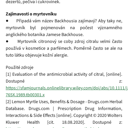
dezertů, pečiva i cukrovinek.
Zajímavosti o myrtovníku
● Připadá vám název Backhousia zajímavý? Aby taky ne,
myrtovník byl pojmenován na počest významného
anglického botanika Jamese Backhouse.
● Myrtovník citronový se coby zdroj citralu velmi často
používá v kosmetice a parfémech. Poměrně často se ale na
tuto látku objevuje kožní alergie.
Použité zdroje
[1] Evaluation of the antimicrobial activity of citral, [online].
Dostupné z:
https://sfamjournals.onlinelibrary.wiley.com/doi/abs/10.1111/j
765X.1989.tb00301.x
[2] Lemon Myrtle Uses, Benefits & Dosage - Drugs.com Herbal
Database. Drugs.com | Prescription Drug Information,
Interactions & Side Effects [online]. Copyright © 2020 Wolters
Kluwer Health [cit. 18.08.2020]. Dostupné z: