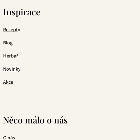
Inspirace
Recepty
Blog
Herbář
Novinky
Akce
Něco málo o nás
O nás