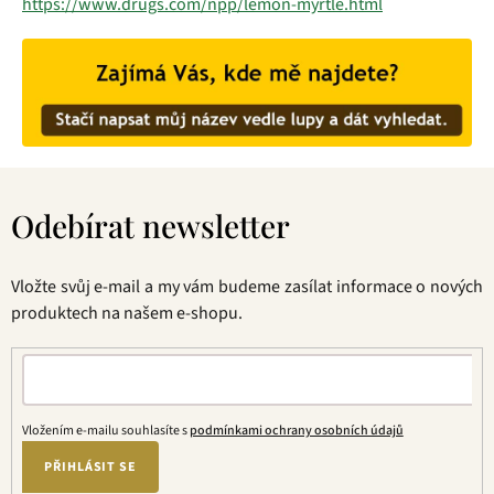
https://www.drugs.com/npp/lemon-myrtle.html
Z
á
Odebírat newsletter
p
a
t
Vložte svůj e-mail a my vám budeme zasílat informace o nových
í
produktech na našem e-shopu.
Vložením e-mailu souhlasíte s
podmínkami ochrany osobních údajů
PŘIHLÁSIT SE