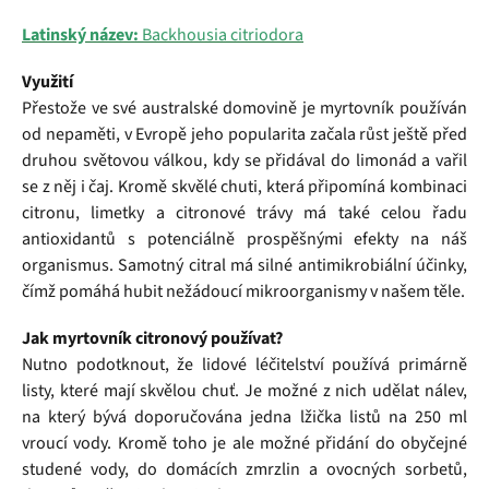
Latinský název:
Backhousia citriodora
Využití
Přestože ve své australské domovině je myrtovník používán
od nepaměti, v Evropě jeho popularita začala růst ještě před
druhou světovou válkou, kdy se přidával do limonád a vařil
se z něj i čaj. Kromě skvělé chuti, která připomíná kombinaci
citronu, limetky a citronové trávy má také celou řadu
antioxidantů s potenciálně prospěšnými efekty na náš
organismus. Samotný citral má silné antimikrobiální účinky,
čímž pomáhá hubit nežádoucí mikroorganismy v našem těle.
Jak myrtovník citronový používat?
Nutno podotknout, že lidové léčitelství používá primárně
listy, které mají skvělou chuť. Je možné z nich udělat nálev,
na který bývá doporučována jedna lžička listů na 250 ml
vroucí vody. Kromě toho je ale možné přidání do obyčejné
studené vody, do domácích zmrzlin a ovocných sorbetů,