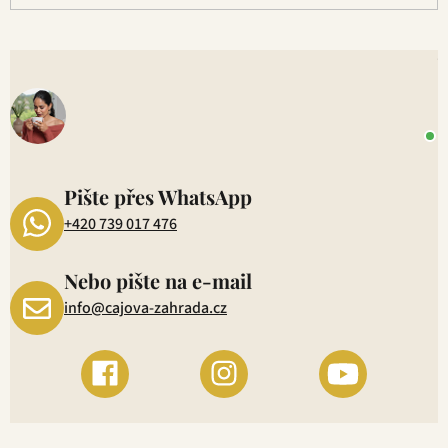
V
o
+
P
1
Pište přes WhatsApp
+420 739 017 476
Nebo pište na e-mail
info@cajova-zahrada.cz