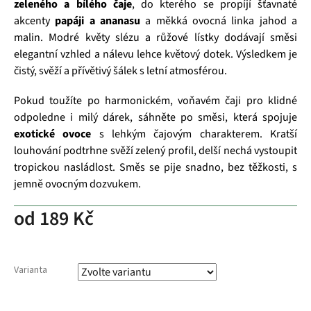
zeleného a bílého čaje
, do kterého se propíjí šťavnaté
akcenty
papáji a ananasu
a měkká ovocná linka jahod a
malin. Modré květy slézu a růžové lístky dodávají směsi
elegantní vzhled a nálevu lehce květový dotek. Výsledkem je
čistý, svěží a přívětivý šálek s letní atmosférou.
Pokud toužíte po harmonickém, voňavém čaji pro klidné
odpoledne i milý dárek, sáhněte po směsi, která spojuje
exotické ovoce
s lehkým čajovým charakterem. Kratší
louhování podtrhne svěží zelený profil, delší nechá vystoupit
tropickou nasládlost. Směs se pije snadno, bez těžkosti, s
jemně ovocným dozvukem.
od
189 Kč
Varianta