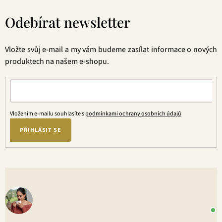
Z
á
Odebírat newsletter
p
a
t
Vložte svůj e-mail a my vám budeme zasílat informace o nových
í
produktech na našem e-shopu.
Vložením e-mailu souhlasíte s
podmínkami ochrany osobních údajů
PŘIHLÁSIT SE
V
o
+
P