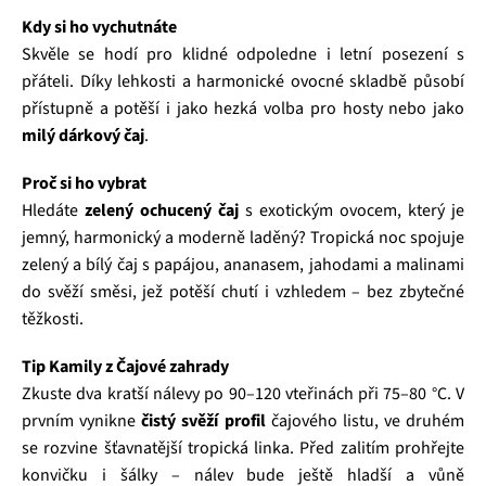
Kdy si ho vychutnáte
Skvěle se hodí pro klidné odpoledne i letní posezení s
přáteli. Díky lehkosti a harmonické ovocné skladbě působí
přístupně a potěší i jako hezká volba pro hosty nebo jako
milý dárkový čaj
.
Proč si ho vybrat
Hledáte
zelený ochucený čaj
s exotickým ovocem, který je
jemný, harmonický a moderně laděný? Tropická noc spojuje
zelený a bílý čaj s papájou, ananasem, jahodami a malinami
do svěží směsi, jež potěší chutí i vzhledem – bez zbytečné
těžkosti.
Tip Kamily z Čajové zahrady
Zkuste dva kratší nálevy po 90–120 vteřinách při 75–80 °C. V
prvním vynikne
čistý svěží profil
čajového listu, ve druhém
se rozvine šťavnatější tropická linka. Před zalitím prohřejte
konvičku i šálky – nálev bude ještě hladší a vůně