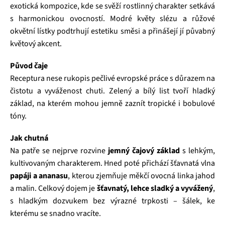
exotická kompozice, kde se svěží rostlinný charakter setkává
s harmonickou ovocností. Modré květy slézu a růžové
okvětní lístky podtrhují estetiku směsi a přinášejí jí půvabný
květový akcent.
Původ čaje
Receptura nese rukopis pečlivé evropské práce s důrazem na
čistotu a vyváženost chuti. Zelený a bílý list tvoří hladký
základ, na kterém mohou jemně zaznít tropické i bobulové
tóny.
Jak chutná
Na patře se nejprve rozvine
jemný čajový základ
s lehkým,
kultivovaným charakterem. Hned poté přichází šťavnatá vlna
papáji a ananasu
, kterou zjemňuje měkčí ovocná linka jahod
a malin. Celkový dojem je
šťavnatý, lehce sladký a vyvážený
,
s hladkým dozvukem bez výrazné trpkosti – šálek, ke
kterému se snadno vracíte.