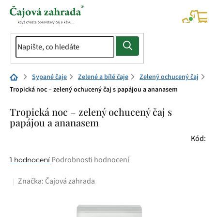
Přejít
na
NÁK
KOŠÍ
obsah
Domů
Sypané čaje
Zelené a bílé čaje
Zelený ochucený čaj
Tropická noc – zelený ochucený čaj s papájou a ananasem
Tropická noc – zelený ochucený čaj s
papájou a ananasem
Kód:
Průměrné
Podrobnosti hodnocení
1 hodnocení
hodnocení
Značka:
Čajová zahrada
produktu
je
5,0