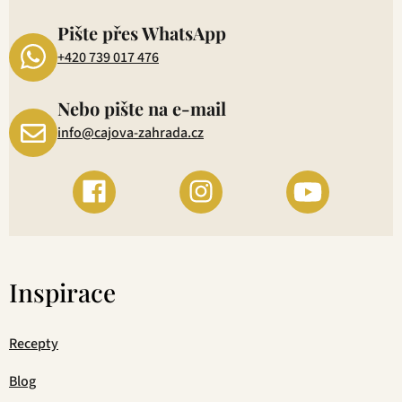
1
Pište přes WhatsApp
+420 739 017 476
Nebo pište na e-mail
info@cajova-zahrada.cz
Inspirace
Recepty
Blog