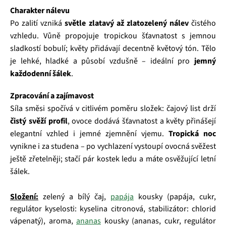
Charakter nálevu
Po zalití vzniká
světle zlatavý až zlatozelený nálev
čistého
vzhledu. Vůně propojuje tropickou šťavnatost s jemnou
sladkostí bobulí; květy přidávají decentně květový tón. Tělo
je lehké, hladké a působí vzdušně – ideální pro
jemný
každodenní šálek
.
Zpracování a zajímavost
Síla směsi spočívá v citlivém poměru složek: čajový list drží
čistý svěží profil
, ovoce dodává šťavnatost a květy přinášejí
elegantní vzhled i jemné zjemnění vjemu.
Tropická noc
vynikne i za studena – po vychlazení vystoupí ovocná svěžest
ještě zřetelněji; stačí pár kostek ledu a máte osvěžující letní
šálek.
Složení:
zelený a bílý čaj,
papája
kousky (papája, cukr,
regulátor kyselosti: kyselina citronová, stabilizátor: chlorid
vápenatý), aroma,
ananas
kousky (ananas, cukr, regulátor