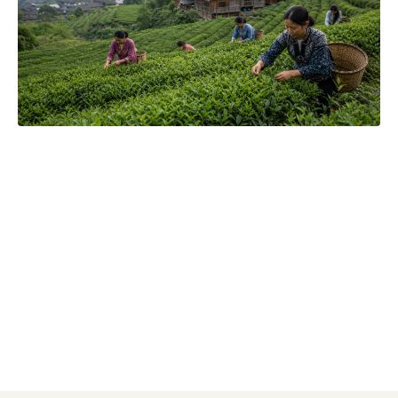
Čajová zahrada je naše vlastní autentická značka, která pro
vás již více než 20 let dováží stovky různých čajů, z nichž si
dokáže vybrat každý! Je jedno, jestli máte rádi prémiové
zelené čaje, nebo preferujete spíše různé ovocné směsi.
Pokud je pro vás prioritou kvalita použitých surovin, jejich
následné šetrné zpracování a také velmi přívětivá cena, pak
jste tu správně. A pevně věříme, že jakmile naše produkty
jednou ochutnáte, budete nadšení.