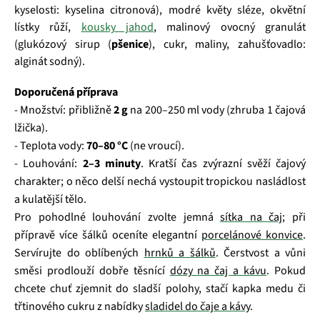
kyselosti: kyselina citronová), modré květy sléze, okvětní
lístky růží,
kousky jahod
, malinový ovocný granulát
(glukózový sirup (
pšenice
), cukr, maliny, zahušťovadlo:
alginát sodný).
Doporučená příprava
- Množství: přibližně
2 g
na 200–250 ml vody (zhruba 1 čajová
lžička).
- Teplota vody:
70–80 °C
(ne vroucí).
- Louhování:
2–3 minuty
. Kratší čas zvýrazní svěží čajový
charakter; o něco delší nechá vystoupit tropickou nasládlost
a kulatější tělo.
Pro pohodlné louhování zvolte jemná
sítka na čaj
; při
přípravě více šálků oceníte elegantní
porcelánové konvice
.
Servírujte do oblíbených
hrnků a šálků
. Čerstvost a vůni
směsi prodlouží dobře těsnící
dózy na čaj a kávu
. Pokud
chcete chuť zjemnit do sladší polohy, stačí kapka medu či
třtinového cukru z nabídky
sladidel do čaje a kávy
.