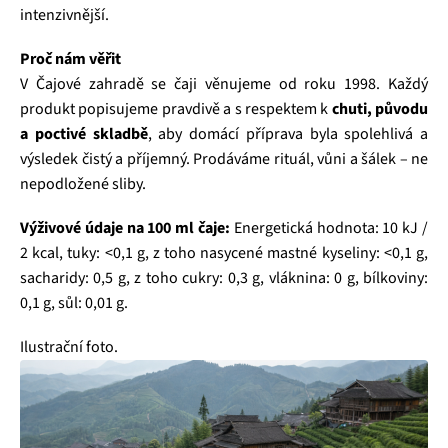
intenzivnější.
Proč nám věřit
V Čajové zahradě se čaji věnujeme od roku 1998. Každý
produkt popisujeme pravdivě a s respektem k
chuti, původu
a poctivé skladbě
, aby domácí příprava byla spolehlivá a
výsledek čistý a příjemný. Prodáváme rituál, vůni a šálek – ne
nepodložené sliby.
Výživové údaje na 100 ml čaje:
Energetická hodnota: 10 kJ /
2 kcal, tuky: <0,1 g, z toho nasycené mastné kyseliny: <0,1 g,
sacharidy: 0,5 g, z toho cukry: 0,3 g, vláknina: 0 g, bílkoviny:
0,1 g, sůl: 0,01 g.
Ilustrační foto.