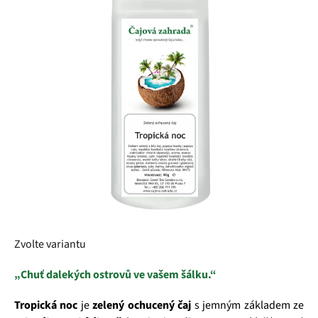
z
5
hvězdiček.
Zvolte variantu
„Chuť dalekých ostrovů ve vašem šálku.“
Tropická noc
je
zelený ochucený čaj
s jemným základem ze