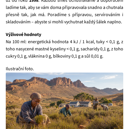
už od roku
1998
. Každou směs ochutnáváme a doporučení
ladíme tak, aby se vám doma připravovala snadno a chutnala
přesně tak, jak má. Poradíme s přípravou, servírováním i
skladováním – abyste si mohli vychutnat každý šálek naplno.
Výživové hodnoty
Na 100 ml: energetická hodnota 4 kJ / 1 kcal, tuky < 0,1 g, z
toho nasycené mastné kyseliny < 0,1 g, sacharidy 0,1 g, z toho
cukry 0,1 g, vláknina 0 g, bílkoviny 0,1 g a sůl 0,01 g.
Ilustrační foto.