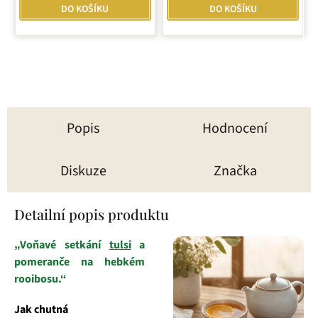
5,0
5,0
DO KOŠÍKU
DO KOŠÍKU
z
z
5
5
hvězdiček.
hvězdiček.
Popis
Hodnocení
Diskuze
Značka
Detailní popis produktu
„Voňavé setkání
tulsi
a
pomeranče na hebkém
rooibosu.“
Jak chutná