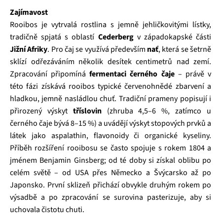
Zajímavost
Rooibos je vytrvalá rostlina s jemně jehličkovitými lístky,
tradičně spjatá s oblastí
Cederberg
v západokapské části
Jižní Afriky
. Pro čaj se využívá především
nať
, která se šetrně
sklízí odřezáváním několik desítek centimetrů nad zemí.
Zpracování připomíná
fermentaci černého čaje
– právě v
této fázi získává rooibos typické červenohnědé zbarvení a
hladkou, jemně nasládlou chuť. Tradiční prameny popisují i
přirozený výskyt
tříslovin
(zhruba 4,5–6 %, zatímco u
černého čaje bývá 8–15 %) a uvádějí výskyt stopových prvků a
látek jako aspalathin, flavonoidy či organické kyseliny.
Příběh rozšíření rooibosu se často spojuje s rokem 1804 a
jménem Benjamin Ginsberg; od té doby si získal oblibu po
celém světě – od USA přes Německo a Švýcarsko až po
Japonsko. První sklizeň přichází obvykle druhým rokem po
výsadbě a po zpracování se surovina pasterizuje, aby si
uchovala čistotu chuti.