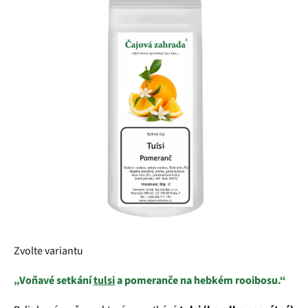
z
5
hvězdiček.
Zvolte variantu
„Voňavé setkání
tulsi
a pomeranče na hebkém rooibosu.“