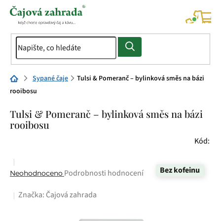
Přejít
na
NÁK
KOŠÍ
obsah
Domů
Sypané čaje
Tulsi & Pomeranč – bylinková směs na bázi
rooibosu
Tulsi & Pomeranč – bylinková směs na bázi
rooibosu
Kód:
Bez kofeinu
Průměrné
Podrobnosti hodnocení
Neohodnoceno
hodnocení
Značka:
Čajová zahrada
produktu
je
0,0