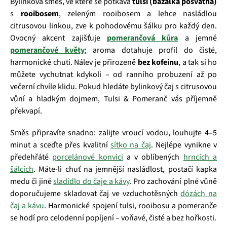
Bylinková směs, ve které se potkává
tulsi (bazalka posvátná)
s
rooibosem
, zeleným rooibosem a lehce nasládlou
citrusovou linkou, zve k pohodovému šálku pro každý den.
Ovocný akcent zajišťuje
pomerančová kůra
a jemné
pomerančové květy
; aroma dotahuje profil do čisté,
harmonické chuti. Nálev je přirozeně
bez kofeinu
, a tak si ho
můžete vychutnat kdykoli – od ranního probuzení až po
večerní chvíle klidu. Pokud hledáte bylinkový čaj s citrusovou
vůní a hladkým dojmem, Tulsi & Pomeranč vás příjemně
překvapí.
Směs připravíte snadno: zalijte vroucí vodou, louhujte 4–5
minut a sceďte přes kvalitní
sítko na čaj
. Nejlépe vynikne v
předehřáté
porcelánové konvici
a v oblíbených
hrncích a
šálcích
. Máte‑li chuť na jemnější nasládlost, postačí kapka
medu či jiné
sladidlo do čaje a kávy
. Pro zachování plné vůně
doporučujeme skladovat čaj ve vzduchotěsných
dózách na
čaj a kávu
. Harmonické spojení tulsi, rooibosu a pomeranče
se hodí pro celodenní popíjení – voňavé, čisté a bez hořkosti.