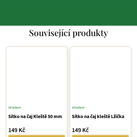
Související produkty
skladem
skladem
Průměrné
Průměrné
Sítko na čaj Kleště 50 mm
hodnocení
Sítko na čaj kleště Lžička
hodnocení
produktu
produktu
149 Kč
149 Kč
je
je