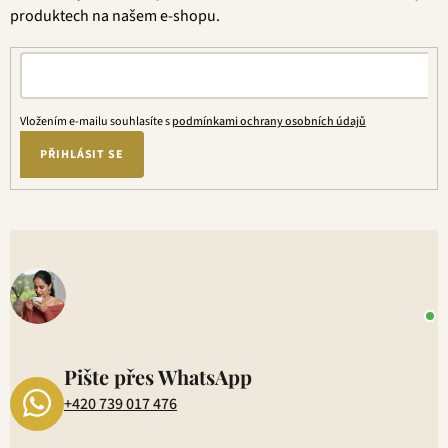
í
produktech na našem e-shopu.
Vložením e-mailu souhlasíte s
podmínkami ochrany osobních údajů
PŘIHLÁSIT SE
V
o
+
P
1
Pište přes WhatsApp
+420 739 017 476