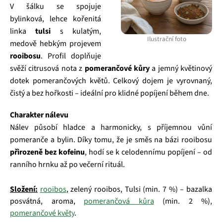
V šálku se spojuje
bylinková, lehce kořenitá
linka
tulsi
s kulatým,
Ilustrační foto
medově hebkým projevem
rooibosu
. Profil doplňuje
svěží citrusová nota z
pomerančové kůry
a jemný květinový
dotek pomerančových květů. Celkový dojem je vyrovnaný,
čistý a bez hořkosti – ideální pro klidné popíjení během dne.
Charakter nálevu
Nálev působí hladce a harmonicky, s příjemnou vůní
pomeranče a bylin. Díky tomu, že je směs na bázi rooibosu
přirozeně bez kofeinu
, hodí se k celodennímu popíjení – od
ranního hrnku až po večerní rituál.
Složení:
rooibos
, zelený rooibos, Tulsi (min. 7 %) – bazalka
posvátná, aroma,
pomerančová kůra
(min. 2 %),
pomerančové květy
.