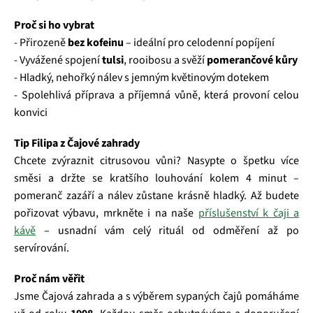
Proč si ho vybrat
- Přirozeně
bez kofeinu
– ideální pro celodenní popíjení
- Vyvážené spojení
tulsi
, rooibosu a svěží
pomerančové kůry
- Hladký, nehořký nálev s jemným květinovým dotekem
- Spolehlivá příprava a příjemná vůně, která provoní celou
konvici
Tip Filipa z Čajové zahrady
Chcete zvýraznit citrusovou vůni? Nasypte o špetku více
směsi a držte se kratšího louhování kolem 4 minut –
pomeranč zazáří a nálev zůstane krásně hladký. Až budete
pořizovat výbavu, mrkněte i na naše
příslušenství k čaji a
kávě
– usnadní vám celý rituál od odměření až po
servírování.
Proč nám věřit
Jsme Čajová zahrada a s výběrem sypaných čajů pomáháme