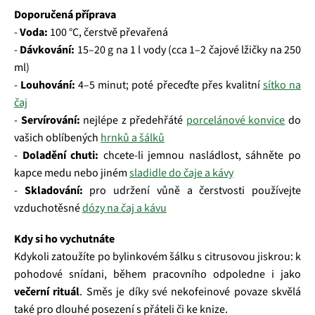
Doporučená příprava
-
Voda:
100 °C, čerstvě převařená
-
Dávkování:
15–20 g na 1 l vody (cca 1–2 čajové lžičky na 250
ml)
-
Louhování:
4–5 minut; poté přeceďte přes kvalitní
sítko na
čaj
-
Servírování:
nejlépe z předehřáté
porcelánové konvice
do
vašich oblíbených
hrnků a šálků
-
Doladění chuti:
chcete‑li jemnou nasládlost, sáhněte po
kapce medu nebo jiném
sladidle do čaje a kávy
-
Skladování:
pro udržení vůně a čerstvosti používejte
vzduchotěsné
dózy na čaj a kávu
Kdy si ho vychutnáte
Kdykoli zatoužíte po bylinkovém šálku s citrusovou jiskrou: k
pohodové snídani, během pracovního odpoledne i jako
večerní rituál
. Směs je díky své nekofeinové povaze skvělá
také pro dlouhé posezení s přáteli či ke knize.