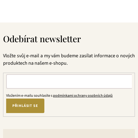
jednou ochutnáte, budete nadšení.
Z
á
Odebírat newsletter
p
a
t
Vložte svůj e-mail a my vám budeme zasílat informace o nových
í
produktech na našem e-shopu.
Vložením e-mailu souhlasíte s
podmínkami ochrany osobních údajů
PŘIHLÁSIT SE
V