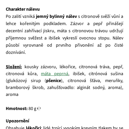
Charakter nálevu
Po zalití vzniká
jemný bylinný nálev
s citronově svěží vůní a
lehce kořenitým podkladem. Zázvor a pepř přinášejí
decentní zahřívací jiskru, máta s citronovou trávou udržují
příjemnou svěžest a ibišek vykreslí ovocnou stopu. Nálev
působí vyrovnaně od prvního přivonění až po čisté
doznívání.
Složení:
kousky zázvoru, lékořice, citronová tráva, pepř,
citronová kůra,
máta peprná
, ibišek, citrónová sušina
(glukózový sirup (
pšenice
), citronová šťáva, meruňky,
bramborový škrob, zahušťovadlo: alginát sodný, aroma),
aroma
Hmotnost:
80 g ℮
Upozornění
Obsahuje
lékořici
; lidé trpící vysokým krevním tlakem by se