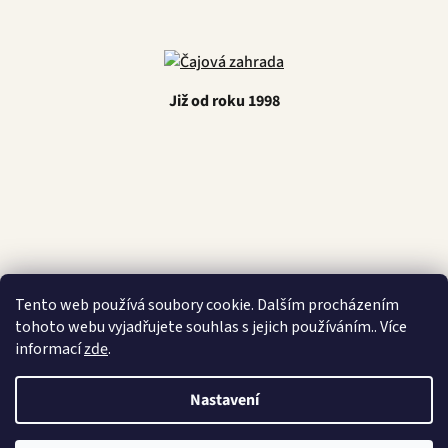
Již od roku 1998
Latino Café
Tento web používá soubory cookie. Dalším procházením
tohoto webu vyjadřujete souhlas s jejich používáním.. Více
informací
zde
.
Nastavení
Vytvořil Shoptet