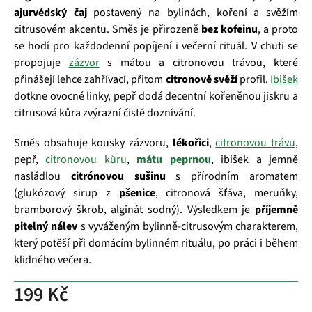
ajurvédský čaj
postavený na bylinách, koření a svěžím
citrusovém akcentu. Směs je přirozeně
bez kofeinu
, a proto
se hodí pro každodenní popíjení i večerní rituál. V chuti se
propojuje
zázvor
s mátou a citronovou trávou, které
přinášejí lehce zahřívací, přitom
citronově svěží
profil.
Ibišek
dotkne ovocné linky, pepř dodá decentní kořeněnou jiskru a
citrusová kůra zvýrazní čisté doznívání.
Směs obsahuje kousky zázvoru,
lékořici
,
citronovou trávu
,
pepř,
citronovou kůru
,
mátu peprnou
, ibišek a jemně
nasládlou
citrónovou sušinu
s přírodním aromatem
(glukózový sirup z
pšenice
, citronová šťáva, meruňky,
bramborový škrob, alginát sodný). Výsledkem je
příjemně
pitelný nálev
s vyváženým bylinně‑citrusovým charakterem,
který potěší při domácím bylinném rituálu, po práci i během
klidného večera.
199 Kč