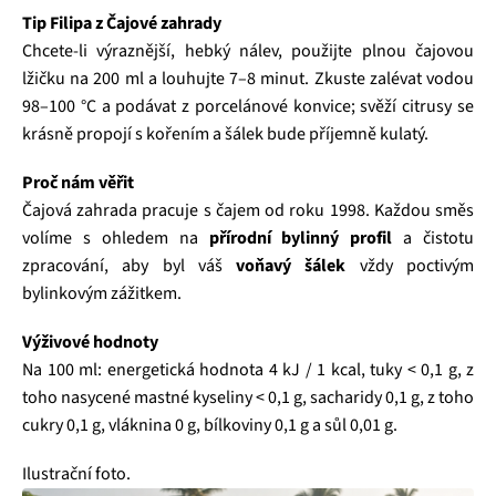
Tip Filipa z Čajové zahrady
Chcete‑li výraznější, hebký nálev, použijte plnou čajovou
lžičku na 200 ml a louhujte 7–8 minut. Zkuste zalévat vodou
98–100 °C a podávat z porcelánové konvice; svěží citrusy se
krásně propojí s kořením a šálek bude příjemně kulatý.
Proč nám věřit
Čajová zahrada pracuje s čajem od roku 1998. Každou směs
volíme s ohledem na
přírodní bylinný profil
a čistotu
zpracování, aby byl váš
voňavý šálek
vždy poctivým
bylinkovým zážitkem.
Výživové hodnoty
Na 100 ml: energetická hodnota 4 kJ / 1 kcal, tuky < 0,1 g, z
toho nasycené mastné kyseliny < 0,1 g, sacharidy 0,1 g, z toho
cukry 0,1 g, vláknina 0 g, bílkoviny 0,1 g a sůl 0,01 g.
Ilustrační foto.