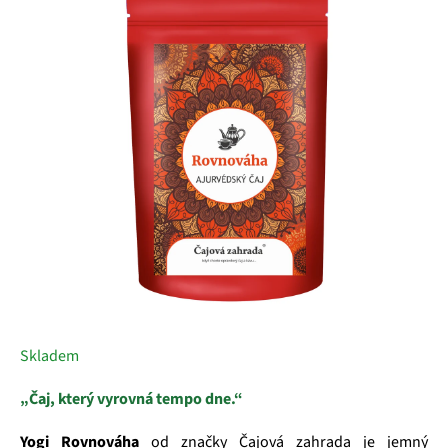
z
5
hvězdiček.
Skladem
„Čaj, který vyrovná tempo dne.“
Yogi Rovnováha
od značky Čajová zahrada je jemný