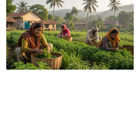
Čajová zahrada je naše vlastní autentická značka, která pro
vás již více než 20 let dováží stovky různých čajů, z nichž si
dokáže vybrat každý! Je jedno, jestli máte rádi prémiové
zelené čaje, nebo preferujete spíše různé ovocné směsi.
Pokud je pro vás prioritou kvalita použitých surovin, jejich
následné šetrné zpracování a také velmi přívětivá cena, pak
jste tu správně. A pevně věříme, že jakmile naše produkty