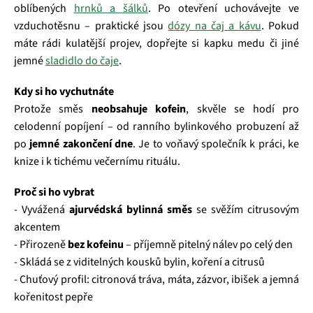
oblíbených
hrnků a šálků
. Po otevření uchovávejte ve
vzduchotěsnu – praktické jsou
dózy na čaj a kávu
. Pokud
máte rádi kulatější projev, dopřejte si kapku medu či jiné
jemné
sladidlo do čaje
.
Kdy si ho vychutnáte
Protože směs
neobsahuje kofein
, skvěle se hodí pro
celodenní popíjení – od ranního bylinkového probuzení až
po
jemné zakončení dne
. Je to voňavý společník k práci, ke
knize i k tichému večernímu rituálu.
Proč si ho vybrat
- Vyvážená
ajurvédská bylinná směs
se svěžím citrusovým
akcentem
- Přirozeně
bez kofeinu
– příjemně pitelný nálev po celý den
- Skládá se z viditelných kousků bylin, koření a citrusů
- Chuťový profil: citronová tráva, máta, zázvor, ibišek a jemná
kořenitost pepře