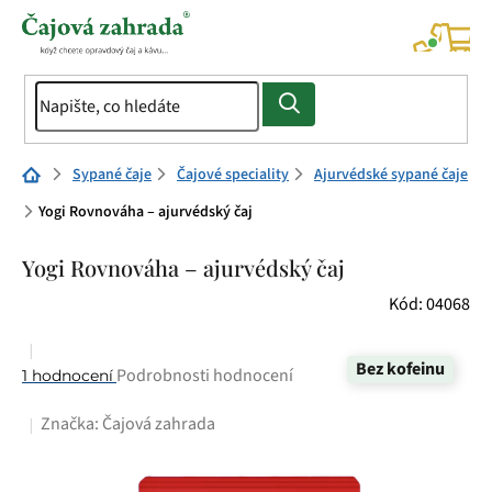
Přejít
na
NÁK
KOŠÍ
obsah
Domů
Sypané čaje
Čajové speciality
Ajurvédské sypané čaje
Yogi Rovnováha – ajurvédský čaj
Yogi Rovnováha – ajurvédský čaj
Kód:
04068
Bez kofeinu
Průměrné
Podrobnosti hodnocení
1 hodnocení
hodnocení
Značka:
Čajová zahrada
produktu
je
4,0