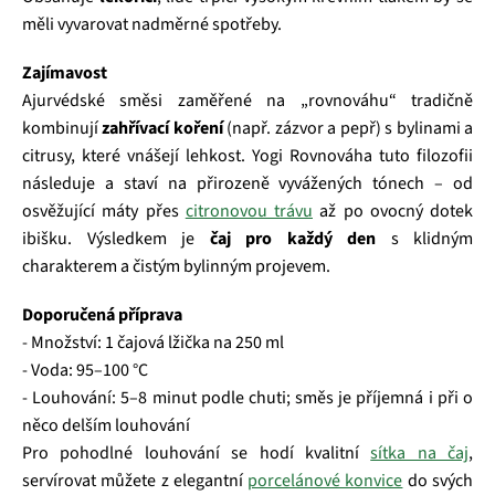
měli vyvarovat nadměrné spotřeby.
Zajímavost
Ajurvédské směsi zaměřené na „rovnováhu“ tradičně
kombinují
zahřívací koření
(např. zázvor a pepř) s bylinami a
citrusy, které vnášejí lehkost. Yogi Rovnováha tuto filozofii
následuje a staví na přirozeně vyvážených tónech – od
osvěžující máty přes
citronovou trávu
až po ovocný dotek
ibišku. Výsledkem je
čaj pro každý den
s klidným
charakterem a čistým bylinným projevem.
Doporučená příprava
- Množství: 1 čajová lžička na 250 ml
- Voda: 95–100 °C
- Louhování: 5–8 minut podle chuti; směs je příjemná i při o
něco delším louhování
Pro pohodlné louhování se hodí kvalitní
sítka na čaj
,
servírovat můžete z elegantní
porcelánové konvice
do svých