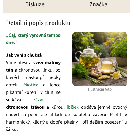
Diskuze
Značka
Detailní popis produktu
„Čaj, který vyrovná tempo
dne.“
Jak voní a chutná
Vůně otevírá
svěží mátový
tón
a citronovou linku, po
kterých nastoupí hebký
dotek
lékořice
a lehce
Ilustrační foto
pikantní koření. V chuti se
setkává
zázvor
s
citronovou trávou
a kůrou,
ibišek
dodává jemně ovocný
nádech a pepř vše uhladí do kulatého závěru. Profil je
harmonický, klidný a dobře pitelný i při delším posezení u
šálku.