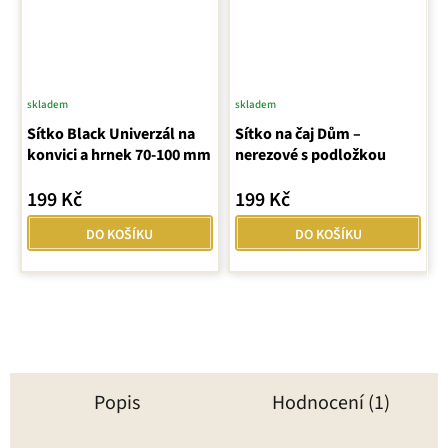
skladem
skladem
Průměrné
Průměrné
Sítko Black Univerzál na
hodnocení
Sítko na čaj Dům –
hodnocení
konvici a hrnek 70-100 mm
nerezové s podložkou
produktu
produktu
je
je
199 Kč
199 Kč
5,0
5,0
z
z
DO KOŠÍKU
DO KOŠÍKU
5
5
hvězdiček.
hvězdiček.
Popis
Hodnocení (1)