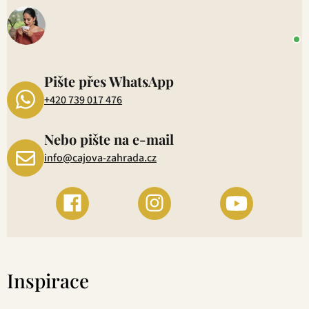
o
+
P
1
Pište přes WhatsApp
+420 739 017 476
Nebo pište na e-mail
info@cajova-zahrada.cz
Inspirace