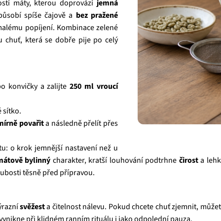
ostí máty, kterou doprovází
jemná
působí spíše čajově a
bez pražené
pomalému popíjení. Kombinace zelené
 chuť, která se dobře pije po celý
o konvičky a zalijte
250 ml vroucí
 sítko.
mírně povařit
a následně přelít přes
itu: o krok jemnější nastavení než u
mátově bylinný
charakter, kratší louhování podtrhne
čirost
a lehk
ubosti těsně před přípravou.
ýrazní
svěžest
a čitelnost nálevu. Pokud chcete chuť zjemnit, můžete
 vynikne při klidném ranním rituálu i jako odpolední pauza.