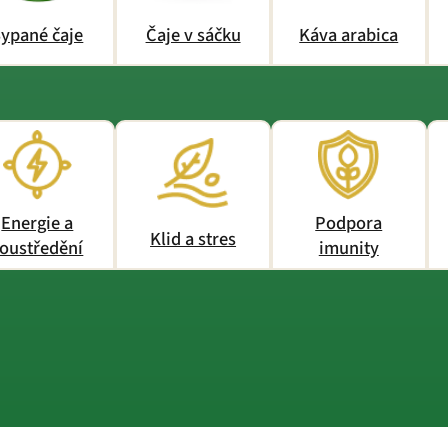
ypané čaje
Čaje v sáčku
Káva arabica
Energie a
Podpora
Klid a stres
oustředění
imunity