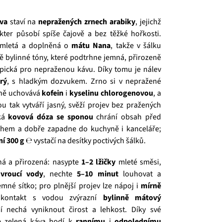
va
staví na
nepražených zrnech arabiky
, jejichž
kter působí spíše čajově a bez těžké hořkosti.
 mletá a doplněná o
mátu Nana
, takže v šálku
vě bylinné tóny, které podtrhne jemná, přirozeně
ypická pro nepraženou kávu. Díky tomu je nálev
rý
, s hladkým dozvukem. Zrno si v nepražené
ně uchovává
kofein
i
kyselinu chlorogenovou
, a
u tak vytváří jasný, svěží projev bez pražených
cká
kovová dóza se sponou
chrání obsah před
chem a dobře zapadne do kuchyně i kanceláře;
ní 300 g ℮
vystačí na desítky poctivých šálků.
dná a přirozená: nasypte
1–2 lžičky
mleté směsi,
vroucí vody
, nechte
5–10 minut
louhovat a
emné sítko; pro plnější projev lze nápoj i
mírně
 kontakt s vodou zvýrazní
bylinně mátový
ší nechá vyniknout čirost a lehkost. Díky své
e zelená káva hodí k
rannímu
i
odpolednímu