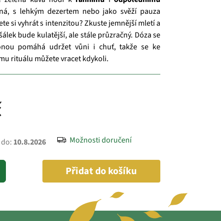
tná, s lehkým dezertem nebo jako svěží pauza
e si vyhrát s intenzitou? Zkuste jemnější mletí a
 šálek bude kulatější, ale stále průzračný. Dóza se
onou pomáhá udržet vůni i chuť, takže se ke
u rituálu můžete vracet kdykoli.
č
Možnosti doručení
 do:
10.8.2026
Přidat do košíku