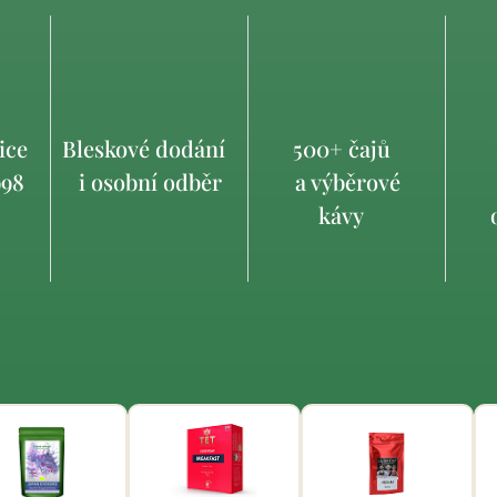
ice
Bleskové dodání
500+ čajů
998
i osobní odběr
a výběrové
kávy
o