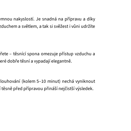
mnou nakyslostí. Je snadná na přípravu a díky
duchem a světlem, a tak si svěžest i vůni udržíte
vřete – těsnící spona omezuje přístup vzduchu a
teré dobře těsní a vypadají elegantně.
dné louhování (kolem 5–10 minut) nechá vyniknout
ěsně před přípravou přináší nejčistší výsledek.