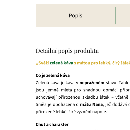
Popis
Detailní popis produktu
„Svěží
zelená káva
s mátou pro lehký, čirý šále
Co je zelená káva
Zelená káva je káva v
nepraženém
stavu. Tahle
jsou jemně mleta pro snadnou domácí přípra
uchovávají přirozenou skladbu látek – včetn
Směs je obohacena o
mátu Nana
, jež dodává 
přirozeně lehké, čiré vyznění nápoje.
Chuť a charakter