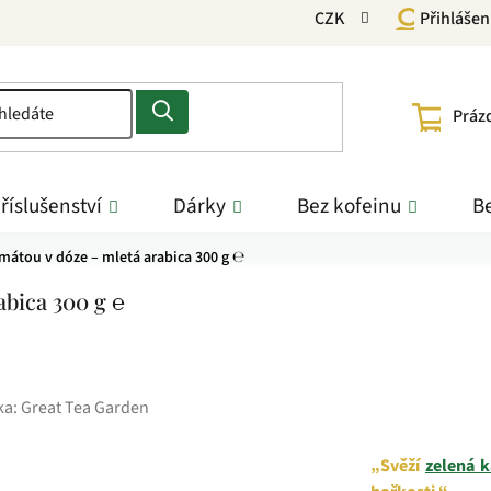
CZK
Přihlášen
NÁKU
Práz
KOŠÍ
říslušenství
Dárky
Bez kofeinu
Be
 mátou v dóze – mletá arabica 300 g ℮
abica 300 g ℮
ka:
Great Tea Garden
„Svěží
zelená 