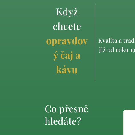
Když
chcete
opravdov
Kvalita a trad
již od roku 1
ý čaj a
kávu
Co přesně
hledáte?