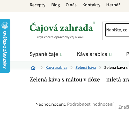
Přejít
Recepty
Blog
O nás
Kontakty
Herbář
na
obsah
Sypané čaje
Káva arabica
P
Káva arabica
Zelená káva
Zelená káva s
Domů
Zelená káva s mátou v dóze – mletá ar
Průměrné
Podrobnosti hodnocení
Neohodnoceno
Znač
hodnocení
produktu
je