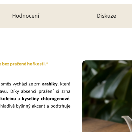
Hodnocení
Diskuze
k bez pražené hořkosti.“
 směs vychází ze zrn
arabiky
, která
vu. Díky absenci pražení si zrna
ě
kofeinu
a
kyseliny chlorogenové
.
chladivě bylinný akcent a podtrhuje