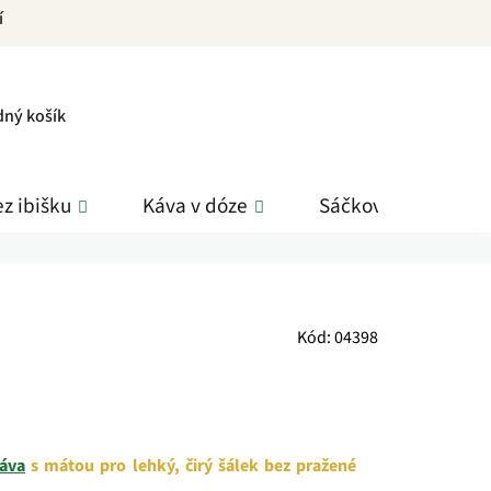
í
PNÍ
dný košík
K
z ibišku
Káva v dóze
Sáčkové čaje
Kód:
04398
káva
s mátou pro lehký, čirý šálek bez pražené