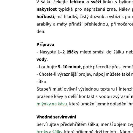
V šálku čekejte
lehkou a svěží
linku s bylinn
nakyslost
typická pro nepražená zrna. Nálev 
hořkosti
; má hladký, čistý dozvuk a vybízí k 
arabiky a máty přináší přehlednou, přímočarou
den.
Příprava
- Nasypte
1–2 lžičky
mleté směsi do šálku neb
vody
.
- Louhujte
5–10 minut
, poté přeceďte přes jemné
- Chcete-li výraznější projev, nápoj můžete také
sítko.
Stupeň mletí ovlivní výslednou texturu i intenz
pražené kávy a delší kontakt s vodou zvýrazní
mlýnky na kávu
, které umožní jemné doladění hr
Vhodné servírování
Servírujte v předehřátém šálku; menší objem zv
hrnky a šálky
, které příjemně drží teplotu. Nápoj