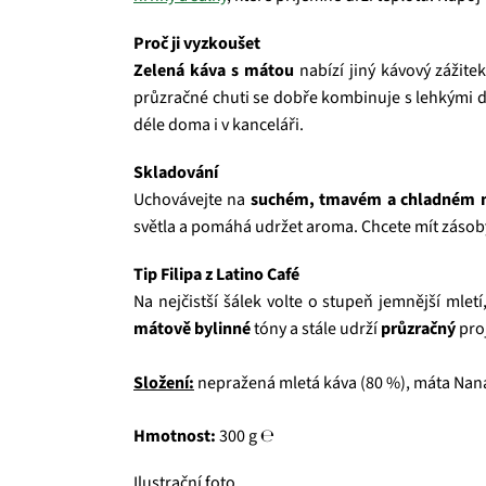
Proč ji vyzkoušet
Zelená káva s mátou
nabízí jiný kávový zážite
průzračné chuti se dobře kombinuje s lehkými d
déle doma i v kanceláři.
Skladování
Uchovávejte na
suchém, tmavém a chladném m
světla a pomáhá udržet aroma. Chcete mít záso
Tip Filipa z Latino Café
Na nejčistší šálek volte o stupeň jemnější mlet
mátově bylinné
tóny a stále udrží
průzračný
proj
Složení:
nepražená mletá káva (80 %), máta Nan
Hmotnost:
300 g ℮
Ilustrační foto.