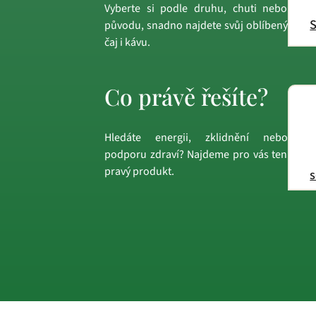
Vyberte si podle druhu, chuti nebo
S
původu, snadno najdete svůj oblíbený
čaj i kávu.
Co právě řešíte?
Hledáte energii, zklidnění nebo
podporu zdraví? Najdeme pro vás ten
pravý produkt.
s