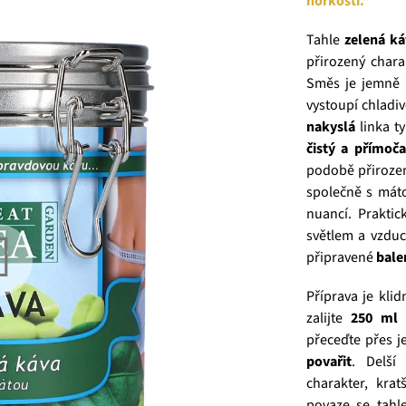
hořkosti.“
Tahle
zelená ká
přirozený chara
Směs je jemně
vystoupí chladi
nakyslá
linka t
čistý a přímoča
podobě přiroze
společně s máto
nuancí. Prakti
světlem a vzdu
připravené
bale
Příprava je kli
zalijte
250 ml 
přeceďte přes j
povařit
. Delší
charakter, krat
povaze se tahl