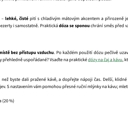
k –
lehké, čisté
pití s chladivým mátovým akcentem a přirozeně je
ezerty i samostatně. Praktická
dóza se sponou
chrání směs před vz
ístě bez přístupu vzduchu
. Po každém použití dózu pečlivě uza
by přehledně uspořádané? Vsaďte na praktické
dózy na čaj a kávu
, k
í, než byste dali pražené kávě, a dopřejte nápoji čas. Delší, kli
ev. S nastavením vám pomohou přesné ruční mlýnky na kávu; mletí t
a (20 %)