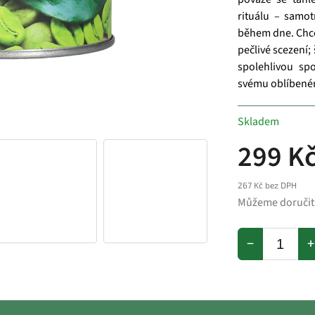
rituálu – samo
během dne. Chcet
pečlivé scezení;
spolehlivou sp
svému oblíbeném
Skladem
299 K
267 Kč bez DPH
Můžeme doručit
−
+