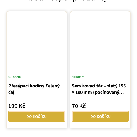
skladem
skladem
Přesýpací hodiny Zelený
Servírovací tác – zlatý 155
čaj
× 190 mm (pocínovaný
plech)
199 Kč
70 Kč
DO KOŠÍKU
DO KOŠÍKU