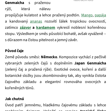
Genmaicha
s praženou
rýží, která nálevu
propůjčuje kulatost a lehce pražený podtón.
Mango
,
papája
a kandovaný
ananas
rozsvítí šálek tropickou ovocností,
zatímco
zázvor
a
kardamom
vykreslí noblesní kořeněnou
stopu. Výsledkem je směs působící bohatě, avšak vyváženě –
s důrazem na čistou pitelnost a jemný závěr.
Původ čaje
Země původu směsi:
Německo
. Kompozice vychází z pečlivě
vybraných zelených čajů s doplněním
Japan Genmaicha
(zelený čaj a pražená rýže). Exotické ovoce, koření a další
botanické složky jsou zkombinovány tak, aby vynikla čistota
čajového základu a elegantní rovnováha ovocných a
kořeněných tónů.
Jak chutná
Úvod patří jemnému, hladkému čajovému základu s lehce