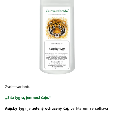
z
5
hvězdiček.
Zvolte variantu
„Síla tygra, jemnost čaje.“
Asijský tygr
je
zelený ochucený čaj
, ve kterém se setkává