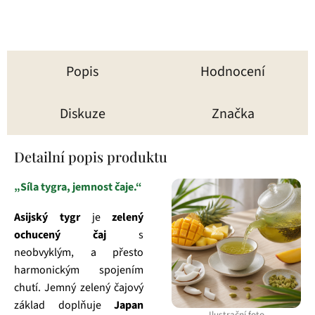
Popis
Hodnocení
Diskuze
Značka
Detailní popis produktu
„Síla tygra, jemnost čaje.“
Asijský tygr
je
zelený
ochucený čaj
s
neobvyklým, a přesto
harmonickým spojením
chutí. Jemný zelený čajový
základ doplňuje
Japan
Ilustrační foto