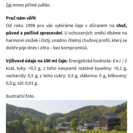
čaj
mimo přímé světlo.
Proč nám věřit
Od roku 1998 pro vás vybíráme čaje s důrazem na
chuť,
původ a pečlivé zpracování
. U ochucených směsí dbáme na
harmonii složek i čistý, snadno čitelný chuťový profil, který se
dobře pije dnes i zítra – bez kompromisů.
Výživové údaje na 100 ml čaje:
Energetická hodnota: 6 kJ / 2
kcal, tuky: <0,5 g, z toho nasycené mastné kyseliny: <0,1 g,
sacharidy: 0,5 g, z toho cukry: 0,5 g, vláknina: 0 g, bílkoviny:
0,5 g, sůl: 0,01 g.
Ilustrační foto.