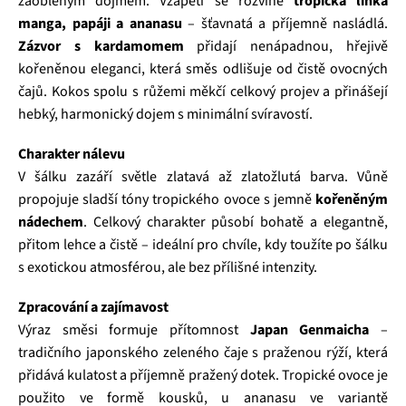
zaobleným dojmem. Vzápětí se rozvine
tropická linka
manga, papáji a ananasu
– šťavnatá a příjemně nasládlá.
Zázvor s kardamomem
přidají nenápadnou, hřejivě
kořeněnou eleganci, která směs odlišuje od čistě ovocných
čajů. Kokos spolu s růžemi měkčí celkový projev a přinášejí
hebký, harmonický dojem s minimální svíravostí.
Charakter nálevu
V šálku zazáří světle zlatavá až zlatožlutá barva. Vůně
propojuje sladší tóny tropického ovoce s jemně
kořeněným
nádechem
. Celkový charakter působí bohatě a elegantně,
přitom lehce a čistě – ideální pro chvíle, kdy toužíte po šálku
s exotickou atmosférou, ale bez přílišné intenzity.
Zpracování a zajímavost
Výraz směsi formuje přítomnost
Japan Genmaicha
–
tradičního japonského zeleného čaje s praženou rýží, která
přidává kulatost a příjemně pražený dotek. Tropické ovoce je
použito ve formě kousků, u ananasu ve variantě