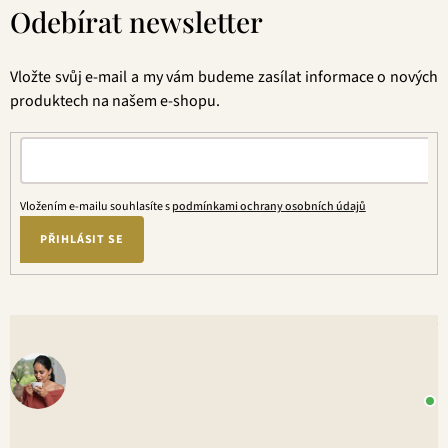
á
Odebírat newsletter
p
a
t
Vložte svůj e-mail a my vám budeme zasílat informace o nových
í
produktech na našem e-shopu.
Vložením e-mailu souhlasíte s
podmínkami ochrany osobních údajů
PŘIHLÁSIT SE
V
o
+
P
1