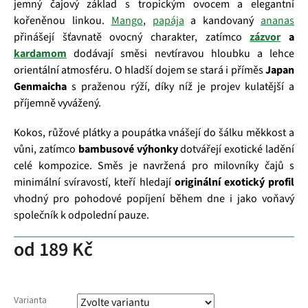
jemný čajový základ s tropickým ovocem a elegantní
kořeněnou linkou.
Mango
,
papája
a kandovaný
ananas
přinášejí šťavnatě ovocný charakter, zatímco
zázvor
a
kardamom
dodávají směsi nevtíravou hloubku a lehce
orientální atmosféru. O hladší dojem se stará i příměs
Japan
Genmaicha
s praženou rýží, díky níž je projev kulatější a
příjemně vyvážený.
Kokos, růžové plátky a poupátka vnášejí do šálku měkkost a
vůni, zatímco
bambusové výhonky
dotvářejí exotické ladění
celé kompozice. Směs je navržená pro milovníky čajů s
minimální svíravostí, kteří hledají
originální exotický profil
vhodný pro pohodové popíjení během dne i jako voňavý
společník k odpolední pauze.
od
189 Kč
Varianta