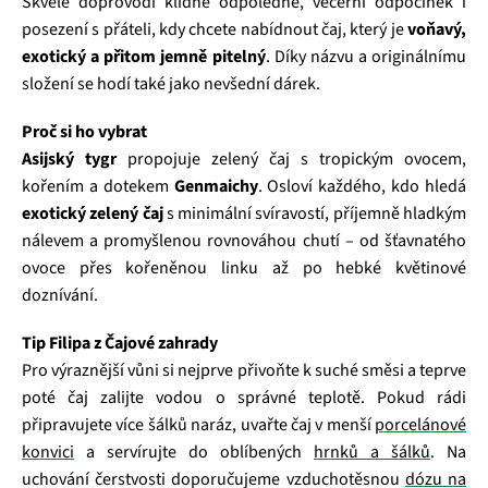
Skvěle doprovodí klidné odpoledne, večerní odpočinek i
posezení s přáteli, kdy chcete nabídnout čaj, který je
voňavý,
exotický a přitom jemně pitelný
. Díky názvu a originálnímu
složení se hodí také jako nevšední dárek.
Proč si ho vybrat
Asijský tygr
propojuje zelený čaj s tropickým ovocem,
kořením a dotekem
Genmaichy
. Osloví každého, kdo hledá
exotický zelený čaj
s minimální svíravostí, příjemně hladkým
nálevem a promyšlenou rovnováhou chutí – od šťavnatého
ovoce přes kořeněnou linku až po hebké květinové
doznívání.
Tip Filipa z Čajové zahrady
Pro výraznější vůni si nejprve přivoňte k suché směsi a teprve
poté čaj zalijte vodou o správné teplotě. Pokud rádi
připravujete více šálků naráz, uvařte čaj v menší
porcelánové
konvici
a servírujte do oblíbených
hrnků a šálků
. Na
uchování čerstvosti doporučujeme vzduchotěsnou
dózu na