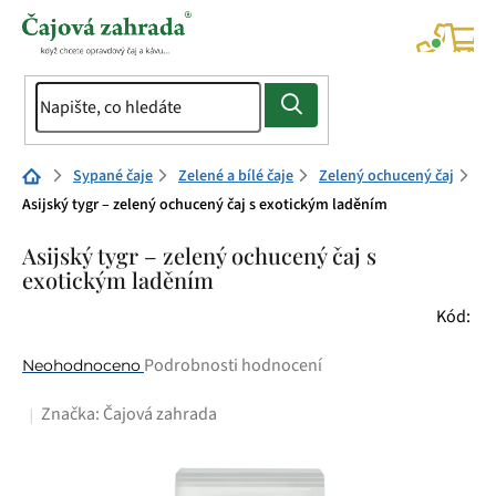
Přejít
na
NÁK
KOŠÍ
obsah
Domů
Sypané čaje
Zelené a bílé čaje
Zelený ochucený čaj
Asijský tygr – zelený ochucený čaj s exotickým laděním
Asijský tygr – zelený ochucený čaj s
exotickým laděním
Kód:
Průměrné
Podrobnosti hodnocení
Neohodnoceno
hodnocení
Značka:
Čajová zahrada
produktu
je
0,0