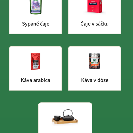
Sypané čaje
Čaje v sáčku
Káva arabica
Káva v dóze