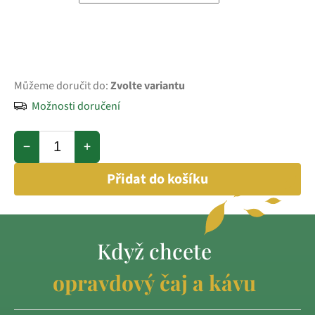
Můžeme doručit do:
Zvolte variantu
Možnosti doručení
−
+
Přidat do košíku
Když chcete
opravdový čaj a kávu