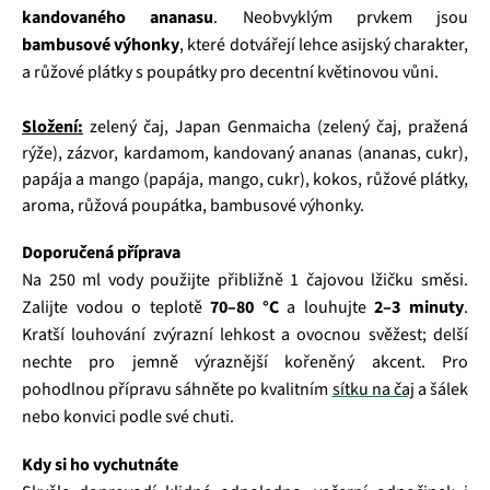
kandovaného ananasu
. Neobvyklým prvkem jsou
bambusové výhonky
, které dotvářejí lehce asijský charakter,
a růžové plátky s poupátky pro decentní květinovou vůni.
Složení:
zelený čaj, Japan Genmaicha (zelený čaj, pražená
rýže), zázvor, kardamom, kandovaný ananas (ananas, cukr),
papája a mango (papája, mango, cukr), kokos, růžové plátky,
aroma, růžová poupátka, bambusové výhonky.
Doporučená příprava
Na 250 ml vody použijte přibližně 1 čajovou lžičku směsi.
Zalijte vodou o teplotě
70–80 °C
a louhujte
2–3 minuty
.
Kratší louhování zvýrazní lehkost a ovocnou svěžest; delší
nechte pro jemně výraznější kořeněný akcent. Pro
pohodlnou přípravu sáhněte po kvalitním
sítku na čaj
a šálek
nebo konvici podle své chuti.
Kdy si ho vychutnáte